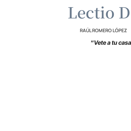
Lectio D
RAÚL ROMERO LÓPEZ
“
Vete a tu cas