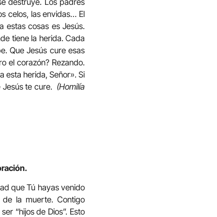
se destruye. Los padres
os celos, las envidas… El
ra estas cosas es Jesús.
de tiene la herida. Cada
abe. Que Jesús cure esas
bro el corazón? Rezando.
 esta herida, Señor». Si
e Jesús te cure.
(Homilía
oración.
idad que Tú hayas venido
 de la muerte. Contigo
ser “hijos de Dios”. Esto