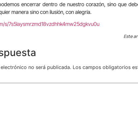
 podemos encerrar dentro de nuestro corazón, sino que de
quier manera sino con ilusión, con alegría.
com/s/7s5laysmrzmd18vzdhhk4mw25dgkvu0u
Este ar
espuesta
 electrónico no será publicada.
Los campos obligatorios e