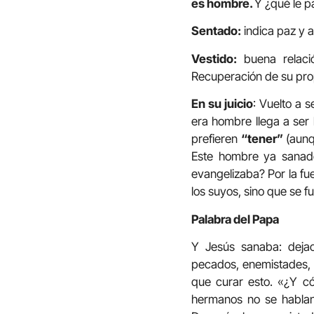
es hombre.
Y ¿qué le p
Sentado:
indica paz y 
Vestido:
buena relació
Recuperación de su pro
En su juicio
: Vuelto a 
era hombre llega a ser
prefieren
“tener”
(aunq
Este hombre ya sanado
evangelizaba? Por la fu
los suyos, sino que se fu
Palabra del Papa
Y Jesús sanaba: dejao
pecados, enemistades, c
que curar esto. «¿Y có
hermanos no se hablan