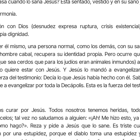
asa cuando lo sana Jesús? Está sentado, vestido y en su sano j
armonía.
n con Dios (desnudez expresa ruptura, crisis existencial
pia dignidad.
ser él mismo, una persona normal, como los demás, con su sa
 hombre cabal, recupera su identidad propia. Pero ocurre qu
ue sea cerdos que para los judíos eran animales inmundos) 
 quiere estar con Jesús. Y Jesús lo mandó a evangeliza
erza del testimonio: Decía lo que Jesús había hecho con él. Sa
e a evangelizar por toda la Decápolis. Esta es la fuerza del tes
s curar por Jesús. Todos nosotros tenemos heridas, todos:
elos; tal vez no saludamos a alguien: «¡Ah! Me hizo esto, ya
mo hago?». Reza y pide a Jesús que lo sane. Es triste cu
 por una estupidez, porque el diablo toma una estupidez