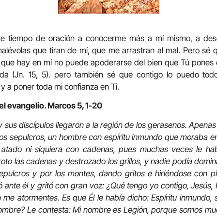
e tiempo de oración a conocerme más a mí mismo, a descu
lévolas que tiran de mí, que me arrastran al mal. Pero sé 
l que hay en mí no puede apoderarse del bien que Tú pones 
a (Jn. 15, 5). pero también sé que contigo lo puedo todo
y a poner toda mi confianza en Ti.
el evangelio. Marcos 5, 1-20
 sus discípulos llegaron a la región de los gerasenos. Apenas 
los sepulcros, un hombre con espíritu inmundo que moraba en
 atado ni siquiera con cadenas, pues muchas veces le hab
roto las cadenas y destrozado los grillos, y nadie podía domin
epulcros y por los montes, dando gritos e hiriéndose con pi
ó ante él y gritó con gran voz: ¿Qué tengo yo contigo, Jesús, 
 me atormentes. Es que Él le había dicho: Espíritu inmundo, 
nombre? Le contesta: Mi nombre es Legión, porque somos muc