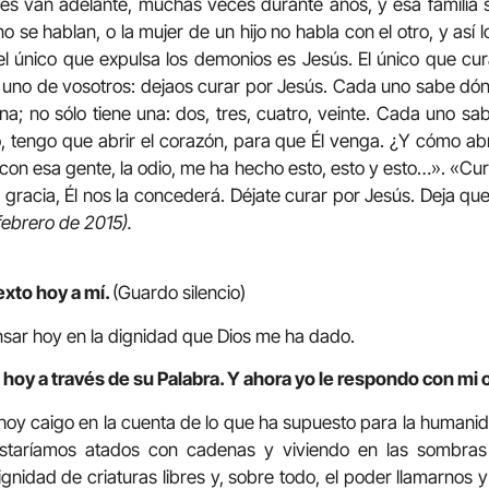
es van adelante, muchas veces durante años, y esa familia 
o se hablan, o la mujer de un hijo no habla con el otro, y así l
el único que expulsa los demonios es Jesús. El único que cu
 uno de vosotros: dejaos curar por Jesús. Cada uno sabe dón
na; no sólo tiene una: dos, tres, cuatro, veinte. Cada uno s
o, tengo que abrir el corazón, para que Él venga. ¿Y cómo a
con esa gente, la odio, me ha hecho esto, esto y esto…». «Cura
 gracia, Él nos la concederá. Déjate curar por Jesús. Deja qu
febrero de 2015).
exto hoy a mí.
(Guardo silencio)
sar hoy en la dignidad que Dios me ha dado.
 hoy a través de su Palabra. Y ahora yo le respondo con mi 
hoy caigo en la cuenta de lo que ha supuesto para la human
estaríamos atados con cadenas y viviendo en las sombras
idad de criaturas libres y, sobre todo, el poder llamarnos y 