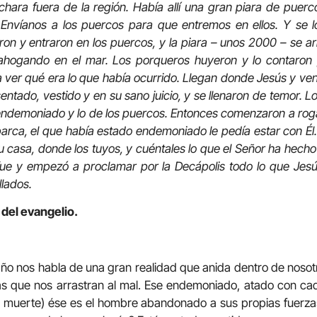
echara fuera de la región. Había allí una gran piara de puerc
 Envíanos a los puercos para que entremos en ellos. Y se l
ron y entraron en los puercos, y la piara – unos 2000 – se arr
 ahogando en el mar. Los porqueros huyeron y lo contaron 
e a ver qué era lo que había ocurrido. Llegan donde Jesús y ve
sentado, vestido y en su sano juicio, y se llenaron de temor. Lo
 endemoniado y lo de los puercos. Entonces comenzaron a roga
 barca, el que había estado endemoniado le pedía estar con Él
 tu casa, donde los tuyos, y cuéntales lo que el Señor ha hech
 fue y empezó a proclamar por la Decápolis todo lo que Jesú
lados.
 del evangelio.
año nos habla de una gran realidad que anida dentro de noso
as que nos arrastran al mal. Ese endemoniado, atado con cad
la muerte) ése es el hombre abandonado a sus propias fuerza