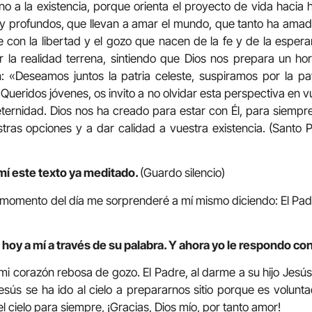
no a la existencia, porque orienta el proyecto de vida hacia h
 y profundos, que llevan a amar el mundo, que tanto ha amad
e con la libertad y el gozo que nacen de la fe y de la esper
r la realidad terrena, sintiendo que Dios nos prepara un ho
: «Deseamos juntos la patria celeste, suspiramos por la pa
Queridos jóvenes, os invito a no olvidar esta perspectiva en 
ternidad. Dios nos ha creado para estar con Él, para siempr
tras opciones y a dar calidad a vuestra existencia. (Santo
mí este texto ya meditado.
(Guardo silencio)
 momento del día me sorprenderé a mí mismo diciendo: El Pad
hoy a mí a través de su palabra. Y ahora yo le respondo con
 mi corazón rebosa de gozo. El Padre, al darme a su hijo Jesú
esús se ha ido al cielo a prepararnos sitio porque es volun
l cielo para siempre, ¡Gracias, Dios mío, por tanto amor!