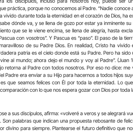
a los discípulos, incluso para nosotros hoy, puede ser u
que práctica, porque no conocemos al Padre. “Nadie conoce al 
a vivido durante toda la eternidad en el corazón de Dios, ha 
sabe dónde va, y se llena de gozo por estar ya inminente su 
iento que se le viene encima, se llena de alegría, hasta exc
ascua con vosotros”. Y Pascua es “paso”. El paso de la tierr
aravilloso de su Padre Dios. En realidad, Cristo ha vivido
dadera patria es el cielo donde está su Padre. Pero ha sido u
 vine al mundo; ahora dejo el mundo y voy al Padre”. (Juan 16
ijo retorna al Padre con todos nosotros. Por eso no dice: me
del Padre era enviar a su Hijo para hacernos a todos hijos suy
es que seamos felices con Él por toda la eternidad. Lo que
omparación con lo que nos espera gozar con Dios por toda l
se a sus discípulos, afirma: «volveré a veros y se alegrará v
». Son palabras que indican una propuesta rebosante de felici
r divino para siempre. Plantearse el futuro definitivo que 