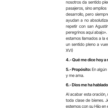
nosotros da sentido ple
pasajeros, sino amplios
desarrollo, pero siempr
ayudan a no absolutiza
repetir con san Agustín
peregrinos aquí abajo». 
estamos llamados a la e
un sentido pleno a vues
XVI)
4.- Qué me dice hoy a 
5.- Propósito:
En algún
y me ama.
6.- Dios me ha hablado 
Al acabar esta oración,
toda clase de bienes. J
estemos con su Hijo en e