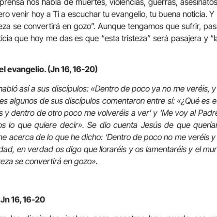
a prensa nos habla de muertes, violencias, guerras, asesinatos
ero venir hoy a Ti a escuchar tu evangelio, tu buena noticia. 
teza se convertirá en gozo”. Aunque tengamos que sufrir, pa
icia que hoy me das es que “esta tristeza” será pasajera y “
l evangelio. (Jn 16, 16-20)
habló así a sus discípulos: «Dentro de poco ya no me veréis, 
ces algunos de sus discípulos comentaron entre sí: «¿Qué es e
 y dentro de otro poco me volveréis a ver’ y ‘Me voy al Padr
 lo que quiere decir». Se dio cuenta Jesús de que querían 
 acerca de lo que he dicho: ‘Dentro de poco no me veréis y
rdad, en verdad os digo que lloraréis y os lamentaréis y el mu
steza se convertirá en gozo».
Jn 16, 16-20