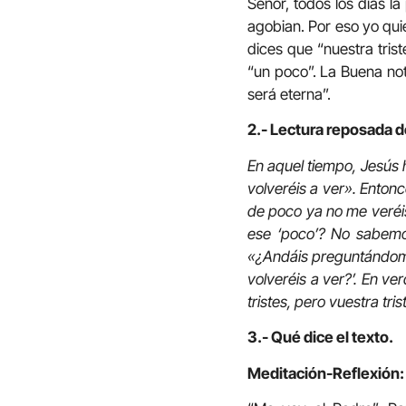
Señor, todos los días l
agobian. Por eso yo qui
dices que “nuestra tris
“un poco”. La Buena not
será eterna”.
2.- Lectura reposada de
En aquel tiempo, Jesús 
volveréis a ver». Enton
de poco ya no me veréis
ese ‘poco’? No sabemos
«¿Andáis preguntándome
volveréis a ver?’. En ve
tristes, pero vuestra tri
3.- Qué dice el texto.
Meditación-Reflexión: 