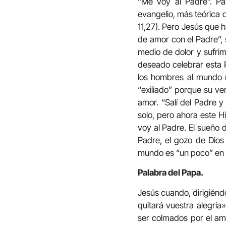
“Me voy al Padre”. Par
evangelio, más teórica 
11,27). Pero Jesús que h
de amor con el Padre”, 
medio de dolor y sufrim
deseado celebrar esta P
los hombres al mundo m
“exiliado” porque su ver
amor. “Salí del Padre y
solo, pero ahora este H
voy al Padre. El sueño 
Padre, el gozo de Dios 
mundo es “un poco” en c
Palabra del Papa.
Jesús cuando, dirigiéndo
quitará vuestra alegría
ser colmados por el amo