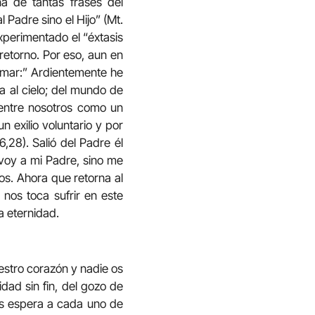
na de tantas frases del
Padre sino el Hijo” (Mt.
experimentado el “éxtasis
retorno. Por eso, aun en
lamar:” Ardientemente he
a al cielo; del mundo de
 entre nosotros como un
n exilio voluntario y por
,28). Salió del Padre él
 voy a mi Padre, sino me
os. Ahora que retorna al
 nos toca sufrir en este
a eternidad.
uestro corazón y nadie os
dad sin fin, del gozo de
nos espera a cada uno de