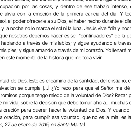
ocupación por las cosas, y dentro de ese trabajo intenso, el
e alivia con la emoción de la primera caricia del día. Y 
sol, al poder ofrecerle a su Dios, el haber hecho durante el día
y la noche no lo marca el sol ni la luna. Jesús vive “día y noch
 que nosotros debemos hacer es ser “continuadores” de la pe
 hablando a través de mis labios; y sigue ayudando a travé
is pies; y sigue amando a través de mi corazón. Yo llenaré 
en este momento de la historia que me toca vivir.
tad de Dios. Este es el camino de la santidad, del cristiano, es
salvación se cumpla […] ¿Yo rezo para que el Señor me dé
romisos porque tengo miedo de la voluntad de Dios? Rezar p
e mi vida, sobre la decisión que debo tomar ahora… muchas 
a oración para querer hacer la voluntad de Dios. Y cuando
la oración, para cumplir esa voluntad, que no es la mía, es la
co, 27 de enero de 2015, en Santa Marta).