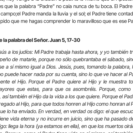
s que la palabra “Padre” no caía nunca de tu boca. El Padre 
del campo;el Padre manda la lluvia y el sol; el Padre tiene cont
 pido que me hagas comprender lo maravilloso que es ese Pa
 la palabra del Señor. Juan 5, 17-30
sús a los judíos: Mi Padre trabaja hasta ahora, y yo también tr
eño de matarle, porque no sólo quebrantaba el sábado, sin
e a sí mismo igual a Dios. Jesús, pues, tomando la palabra, 
 no puede hacer nada por su cuenta, sino lo que ve hacer al Pa
nte el Hijo. Porque el Padre quiere al Hijo y le muestra t
yores que estas, para que os asombréis. Porque, como e
, así también el Hijo da la vida a los que quiere. Porque el Pad
tregado al Hijo, para que todos honren al Hijo como honran al 
que lo ha enviado. En verdad, en verdad os digo: el que escu
iene vida eterna y no incurre en juicio, sino que ha pasado de
o: llega la hora (ya estamos en ella), en que los muertos oirán