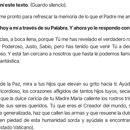
mí este texto
. (Guardo silencio).
me pronto para refrescar la memoria de lo que el Padre me a
hoy a mí a través de su Palabra. Y ahora yo le respondo con
cias, a boca llena, porque Tú me has revelado el verdadero r
 Poderoso, Justo, Sabio, pero has tenido que venir Tú a dec
oso. Y está tan cercano a nosotros que hasta le podemos lla
antástica.
de la Paz, mira a tus hijos que elevan su grito hacia ti: Ayúd
icordioso, los corazones afligidos de tantos hijos tuyos, seca
que la dulce caricia de tu Madre María caliente los rostros tr
de sus seres queridos. Tú que eres el Creador del mundo, s
e generalizada, haz que callen las armas y que resuene la dulc
ten piedad de esta humanidad sorda y ayúdala a encontrar
Estado Vaticano).