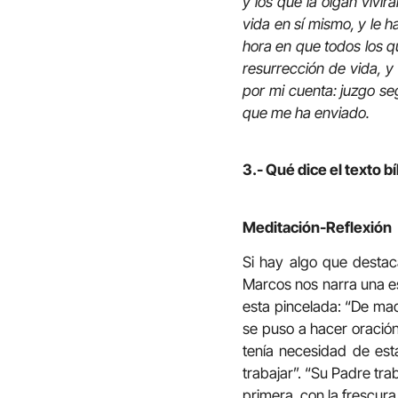
y los que la oigan vivir
vida en sí mismo, y le h
hora en que todos los q
resurrección de vida, y
por mi cuenta: juzgo seg
que me ha enviado.
3.- Qué dice el texto bí
Meditación-Reflexión
Si hay algo que destaca
Marcos nos narra una es
esta pincelada: “De madr
se puso a hacer oración
tenía necesidad de esta
trabajar”. “Su Padre tr
primera, con la frescura