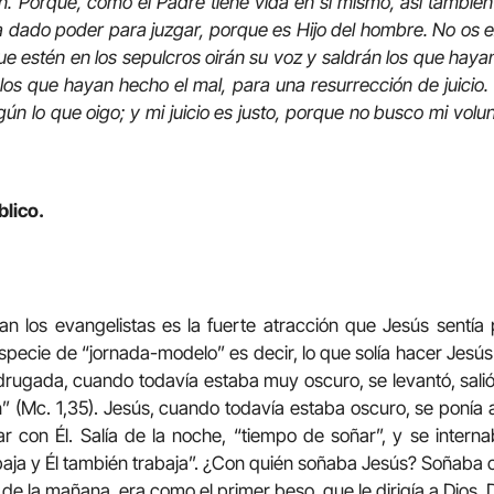
án. Porque, como el Padre tiene vida en sí mismo, así también
a dado poder para juzgar, porque es Hijo del hombre. No os ex
ue estén en los sepulcros oirán su voz y saldrán los que haya
 los que hayan hecho el mal, para una resurrección de juici
ún lo que oigo; y mi juicio es justo, porque no busco mi volun
blico.
n los evangelistas es la fuerte atracción que Jesús sentía
pecie de “jornada-modelo” es decir, lo que solía hacer Jesús
ugada, cuando todavía estaba muy oscuro, se levantó, salió a 
” (Mc. 1,35). Jesús, cuando todavía estaba oscuro, se ponía a
r con Él. Salía de la noche, “tiempo de soñar”, y se intern
abaja y Él también trabaja”. ¿Con quién soñaba Jesús? Soñaba 
 de la mañana, era como el primer beso, que le dirigía a Dios. 