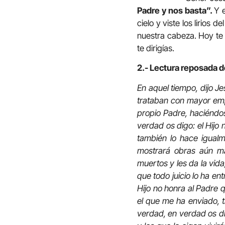
Padre y nos basta”.
Y e
cielo y viste los lirios 
nuestra cabeza. Hoy te
te dirigías.
2.- Lectura reposada de
En aquel tiempo, dijo Je
trataban con mayor emp
propio Padre, haciéndos
verdad os digo: el Hijo
también lo hace igualme
mostrará obras aún ma
muertos y les da la vida
que todo juicio lo ha en
Hijo no honra al Padre 
el que me ha enviado, t
verdad, en verdad os dig