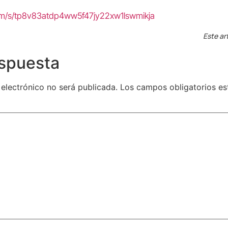
com/s/tp8v83atdp4ww5f47jy22xw1lswmikja
Este ar
espuesta
 electrónico no será publicada.
Los campos obligatorios e