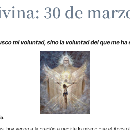
ivina: 30 de marz
usco mi voluntad, sino la voluntad del que me ha 
ia.
ngo a la oración a pedirte lo mismo que el Apóstol 