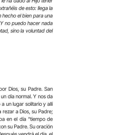
 le ha dado al Hijo tener
trañéis de esto: llega la
n hecho el bien para una
o. Y no puedo hacer nada
tad, sino la voluntad del
 por Dios, su Padre. San
 un día normal. Y nos da
un lugar solitario y allí
 rezar a Dios, su Padre;
aba en el día “tiempo de
con su Padre. Su oración
Después vendrá el día, el