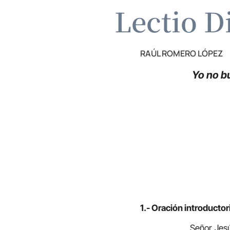
Lectio D
RAÚL ROMERO LÓPEZ
Yo no b
1.- Oración introductor
Señor Jesús, hoy ve