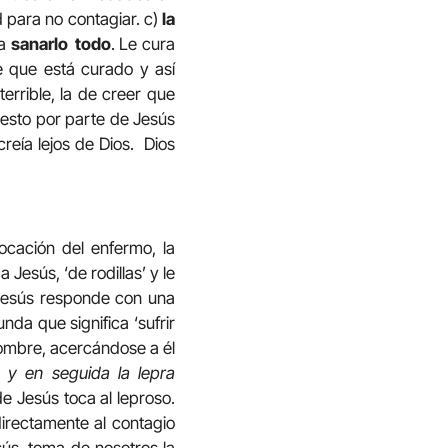
d para no contagiar. c)
la
ra
sanarlo todo
. Le cura
ue que está curado y así
errible, la de creer que
esto por parte de Jesús
eía lejos de Dios. Dios
vocación del enfermo, la
Jesús, ‘de rodillas’ y le
 Jesús responde con una
da que significa ‘sufrir
hombre, acercándose a él
… y en seguida la lepra
e Jesús toca al leproso.
irectamente al contagio
sús, toma de nosotros la