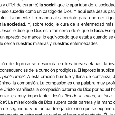
a y difícil de curar; b)
la social
, que le apartaba de la socieda
 eso sucedía como un castigo de Dios. Y aquí está Jesús pa
ufrir físicamente. Lo manda al sacerdote para que certifiq
n la sociedad
. Y, sobre todo, le cura de la enfermedad más t
 Jesús le dice que Dios está tan cerca de él que le
toca.
Ese g
 un apretón de manos, lo equivocado que estaba cuando se cr
 de cerca nuestras miserias y nuestras enfermedades.
ción del leproso se desarrolla en tres breves etapas: la in
onsecuencias de la curación prodigiosa. El leproso le suplica a 
 purificarme’
. A esta oración humilde y llena de confianza,
ánimo: la compasión. La compasión es una palabra muy profun
n de Cristo manifiesta la compasión paterna de Dios por aquel 
ticular es muy importante. Jesús
‘tiende la mano, lo toca
ca”.
La misericordia de Dios supera cada barrera y la mano d
ia de seguridad y no actúa delegando, sino que se expone d
justamente nuestro mal se vuelve el lugar del contacto: Él, Je