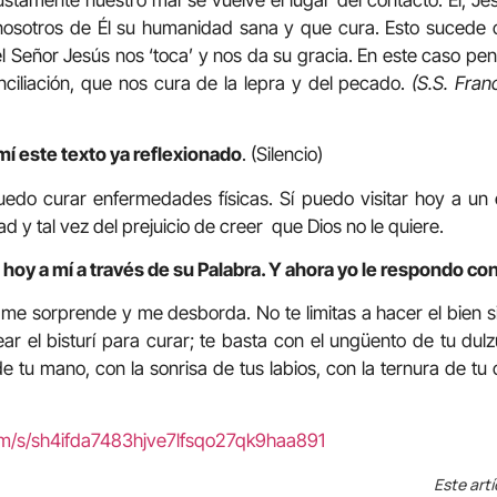
osotros de Él su humanidad sana y que cura. Esto sucede 
l Señor Jesús nos ‘toca’ y nos da su gracia. En este caso p
ciliación, que nos cura de la lepra y del pecado.
(S.S. Fran
mí este texto ya reflexionado
. (Silencio)
edo curar enfermedades físicas. Sí puedo visitar hoy a un 
 y tal vez del prejuicio de creer que Dios no le quiere.
hoy a mí a través de su Palabra. Y ahora yo le respondo con
me sorprende y me desborda. No te limitas a hacer el bien s
ar el bisturí para curar; te basta con el ungüento de tu dulz
e tu mano, con la sonrisa de tus labios, con la ternura de tu 
om/s/sh4ifda7483hjve7lfsqo27qk9haa891
Este artí