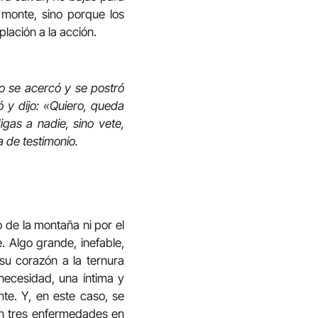
 monte, sino porque los
lación a la acción.
o se acercó y se postró
ó y dijo: «Quiero, queda
igas a nadie, sino vete,
a de testimonio.
o de la montaña ni por el
e. Algo grande, inefable,
 su corazón a la ternura
 necesidad, una íntima y
te. Y, en este caso, se
son tres enfermedades en