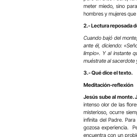
meter miedo, sino para
hombres y mujeres que e
2.- Lectura reposada d
Cuando bajó del monte,
ante él, diciendo: «Señ
limpio». Y al instante 
muéstrate al sacerdote y
3.- Qué dice el texto.
Meditación-reflexión
Jesús sube al monte. 
intenso olor de las flor
misterioso, ocurre siem
infinita del Padre. Par
gozosa experiencia. P
encuentra con un proble