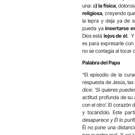
una: a
) la física
, doloros
religiosa
, creyendo que
la lepra y deja ya de s
pueda ya
insertarse e
Dios está
lejos de él
. Y
es para expresarle con
no se contagia al tocar
Palabra del Papa
“El episodio de la cura
respuesta de Jesús, las c
dice:
‘Si quieres puedes
actitud profunda de su 
con el otro’. El corazó
y tocándolo. Este par
desaparece y Él lo purifi
Él no pone una distanc
por nuestro mal. Y así 