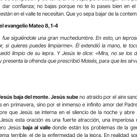
 dar confianza; no bajas porque no te lo pases bien en el
stán en el valle te necesitan. Que yo sepa bajar de la contemp
el evangelio Mateo 8, 1-4
 fue siguiéndole una gran muchedumbre. En esto, un lepros
or, si quieres puedes limpiarme». Él extendió la mano, le toc
quedó limpio de su lepra. Y Jesús le dice: «Mira, no se los d
 presenta la ofrenda que prescribió Moisés, para que les sirv
Jesús baja del monte. Jesús sube
no atraído por el aire san
es en primavera, sino por el inmenso e infinito amor del Padr
pre que Jesús se interna en el silencio de la noche y abre
a Jesús esta oración es una fuerte atracción, una imperiosa
ero Jesús
baja al valle
donde están los problemas de la gen
ma terrible, el de la enfermedad de la lepra. En realidad 