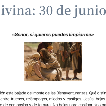
ivina: 30 de juni
«Señor, si quieres puedes limpiarme»
ción esta bajada del monte de las Bienaventuranzas. Qué disti
 entre truenos, relámpagos, miedos y castigos. Jesús, bajas
no de compasión y de ternura. No bajas para castigar sino pa