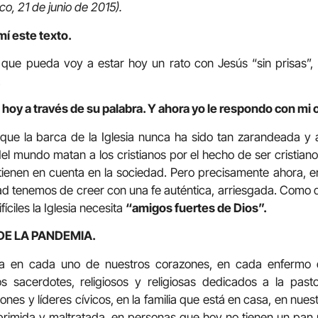
co, 21 de junio de 2015).
mí este texto.
que pueda voy a estar hoy un rato con Jesús “sin prisas”, “
.
 hoy a través de su palabra. Y ahora yo le respondo con mi 
la barca de la Iglesia nunca ha sido tan zarandeada y 
el mundo matan a los cristianos por el hecho de ser cristian
ienen en cuenta en la sociedad. Pero precisamente ahora, en 
ad tenemos de creer con una fe auténtica, arriesgada. Como d
íciles la Iglesia necesita
“amigos fuertes de Dios”.
DE LA PANDEMIA.
a en cada uno de nuestros corazones, en cada enfermo de
s sacerdotes, religiosos y religiosas dedicados a la pasto
nes y líderes cívicos, en la familia que está en casa, en nues
oprimida y maltratada, en personas que hoy no tienen un pan