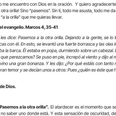
yo me encuentro con Dios en la oración. Y quiero agradecerte,
 otra orilla! Sino “pasemos”. Sin ti, todo me asusta, todo me 
a la orilla” que me quieras llevar.
el evangelio. Marcos 4, 35-41
 les dice: Pasemos a la otra orilla. Dejando a la gente, se l
cas con él. En esto, se levantó una fuerte borrasca y las olas 
a la barca. Él estaba en popa, durmiendo sobre un cabezal. L
 que perezcamos? Se puso en pie, increpó al viento y dijo al m
vino una gran bonanza. Y les dijo: ¿Por qué estáis con tant
 gran temor y se decían unos a otros: Pues ¿quién es éste que ha
 de Dios.
 Pasemos a la otra orilla”.
El atardecer es el momento que se v
 el no saber uno donde está. Y esta sensación de oscuridad, de