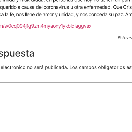
querido a causa del coronavirus u otra enfermedad. Que Cris
ca la fe, nos llene de amor y unidad, y nos conceda su paz. A
com/s/0cq094j1g9zm4myaony1ykblqlaggvsx
Este ar
espuesta
 electrónico no será publicada.
Los campos obligatorios e