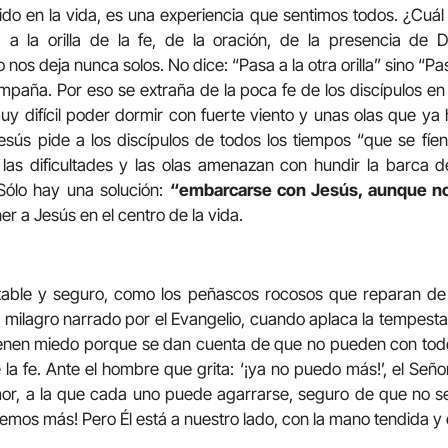
do en la vida, es una experiencia que sentimos todos. ¿Cuál
”, a la orilla de la fe, de la oración, de la presencia de
os deja nunca solos. No dice: “Pasa a la otra orilla” sino “P
paña. Por eso se extraña de la poca fe de los discípulos e
uy difícil poder dormir con fuerte viento y unas olas que ya
esús pide a los discípulos de todos los tiempos “que se fí
 las dificultades y las olas amenazan con hundir la barca d
Sólo hay una solución:
“embarcarse con Jesús, aunque no
r a Jesús en el centro de la vida.
table y seguro, como los peñascos rocosos que reparan de la
el milagro narrado por el Evangelio, cuando aplaca la tempest
tienen miedo porque se dan cuenta de que no pueden con todo e
 la fe. Ante el hombre que grita: ‘¡ya no puedo más!’, el Seño
mor, a la que cada uno puede agarrarse, seguro de que no s
mos más! Pero Él está a nuestro lado, con la mano tendida y e