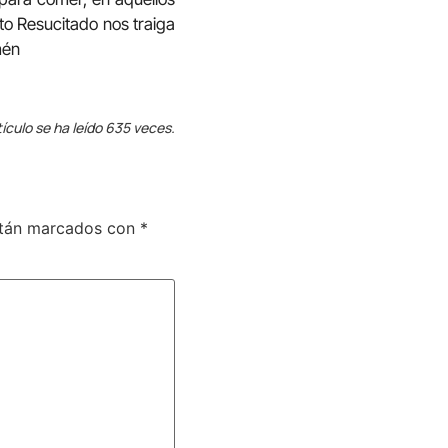
to Resucitado nos traiga
mén
tículo se ha leído 635 veces.
stán marcados con
*