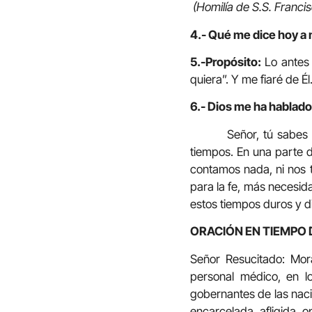
(Homilía de S.S. Francis
4.- Qué me dice hoy a 
5.-Propósito:
Lo antes 
quiera”. Y me fiaré de Él
6.- Dios me ha hablado
Señor, tú sabes que 
tiempos. En una parte d
contamos nada, ni nos t
para la fe, más necesid
estos tiempos duros y dif
ORACIÓN EN TIEMPO 
Señor Resucitado: Mor
personal médico, en lo
gobernantes de las nacio
encarcelada, afligida, 