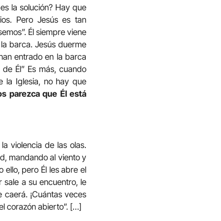
 es la solución? Hay que
 Dios. Pero Jesús es tan
asemos”. Él siempre viene
n la barca. Jesús duerme
 han entrado en la barca
en de Él” Es más, cuando
e la Iglesia, no hay que
s parezca que Él está
 violencia de las olas.
ad, mandando al viento y
llo, pero Él les abre el
r sale a su encuentro, le
e caerá. ¡Cuántas veces
l corazón abierto”. […]