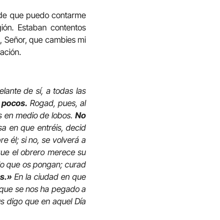
 de que puedo contarme
gión. Estaban contentos
o, Señor, que cambies mi
ación.
lante de sí, a todas las
 pocos.
Rogad, pues, al
s en medio de lobos.
No
asa en que entréis, decid
e él; si no, se volverá a
ue el obrero merece su
 lo que os pongan; curad
s.»
En la ciudad en que
d que se nos ha pegado a
Os digo que en aquel Día