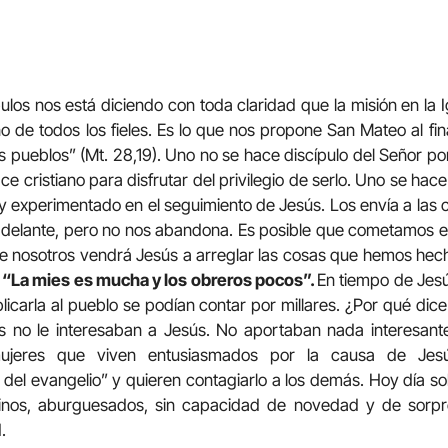
pulos nos está diciendo con toda claridad que la misión en la I
o de todos los fieles. Es lo que nos propone San Mateo al fin
s pueblos” (Mt. 28,19). Uno no se hace discípulo del Señor po
e cristiano para disfrutar del privilegio de serlo. Uno se hace 
o y experimentado en el seguimiento de Jesús. Los envía a las
 delante, pero no nos abandona. Es posible que cometamos 
de nosotros vendrá Jesús a arreglar las cosas que hemos hec
. “La mies es mucha y los obreros pocos”.
En tiempo de Jesú
xplicarla al pueblo se podían contar por millares. ¿Por qué di
os no le interesaban a Jesús. No aportaban nada interesante
jeres que viven entusiasmados por la causa de Jes
del evangelio” y quieren contagiarlo a los demás. Hoy día 
dinos, aburguesados, sin capacidad de novedad y de sorpr
.