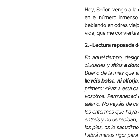
Hoy, Señor, vengo a l
en el número inmenso d
bebiendo en odres viejo
vida, que me conviertas
2.- Lectura reposada de
En aquel tiempo, design
ciudades y sitios
a dond
Dueño de la mies que e
llevéis bolsa, ni alfor
primero: «Paz a esta cas
vosotros. Permaneced 
salario. No vayáis de c
los enfermos que haya e
entréis y no os reciban
los pies, os lo sacudim
habrá menos rigor para