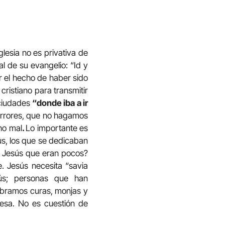
glesia no es privativa de
al de su evangelio: “Id y
r el hecho de haber sido
cristiano para transmitir
 ciudades
“donde iba a ir
errores, que no hagamos
ho mal
.
Lo importante es
s, los que se dedicaban
ce Jesús que eran pocos?
. Jesús necesita “savia
ús; personas que han
sobramos curas, monjas y
esa. No es cuestión de