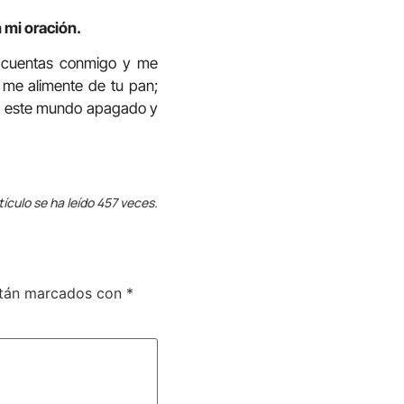
 mi oración.
e cuentas conmigo y me
 me alimente de tu pan;
 en este mundo apagado y
tículo se ha leído 457 veces.
stán marcados con
*