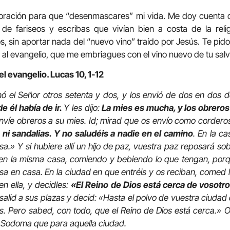
a oración para que “desenmascares” mi vida. Me doy cuenta
e fariseos y escribas que vivían bien a costa de la reli
s, sin aportar nada del “nuevo vino” traído por Jesús. Te pid
 al evangelio, que me embriagues con el vino nuevo de tu salv
l evangelio. Lucas 10, 1-12
ó el Señor otros setenta y dos, y los envió de dos en dos de
e él había de ir.
Y les dijo:
La mies es mucha, y los obreros
nvíe obreros a su mies. Id; mirad que os envío como cordero
ja, ni sandalias. Y no saludéis a nadie en el camino
. En la c
a.» Y si hubiere allí un hijo de paz, vuestra paz reposará sobr
en la misma casa, comiendo y bebiendo lo que tengan, porq
asa en casa. En la ciudad en que entréis y os reciban, comed
n ella, y decidles:
«El Reino de Dios está cerca de vosotro
, salid a sus plazas y decid: «Hasta el polvo de vuestra ciuda
os. Pero sabed, con todo, que el Reino de Dios está cerca.» 
 Sodoma que para aquella ciudad.