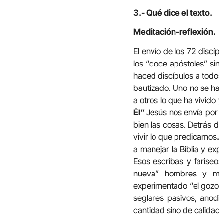
3.- Qué dice el texto.
Meditación-reflexión.
El envío de los 72 discí
los “doce apóstoles” sin
haced discípulos a todo
bautizado. Uno no se hac
a otros lo que ha vivid
Él”
Jesús nos envía por
bien las cosas. Detrás 
vivir lo que predicamos
a manejar la Biblia y e
Esos escribas y farise
nueva” hombres y mu
experimentado “el gozo 
seglares pasivos, ano
cantidad sino de calidad