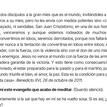
 dos discípulos a la gran mies que es el mundo, invitándoles a
ros a su mies; pero no les envía con medios potentes sino 
 cayado, ni sandalias. San Juan Crisóstomo, en una de sus ho
, venceremos y aunque estemos rodeados de muchos 
 convertimos en lobos, seremos derrotados, porque nos faltará 
er nunca a la tentación de convertirse en lobos entre lobos; e
der, con la fuerza, con la violencia sino con el don de uno m
os enemigos. Jesús no vence al mundo con la fuerza de las arma
adera garantía de la victoria. Y esto tiene como consecuenc
enviado, el estar preparado para la pasión y para el martirio, p
undo triunfe el bien, el amor, la paz. Esta es la condición para
sta casa».
Benedicto XVI, 26 de octubre de 2011
.
mí este evangelio que acabo de meditar
. (Guardo silencio).
riamente si la sal que hay en mí se ha vuelto sosa. Si es así, 
a?