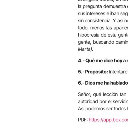
la pregunta demuestra e
sus intereses e iban seg
sin consistencia. Y así 
todo, menos las aparien
hipocresía de esta gent
gente, buscando cami
Marta).
4.- Qué me dice hoy a 
5.- Propósito:
Intentar
6.- Dios me ha hablado 
Señor, qué lección tan
autoridad por el servici
Así podemos ser todos h
PDF:
https://app.box.