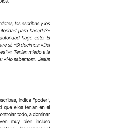
Dios.
otes, los escribas y los
utoridad para hacerlo?»
utoridad hago esto. El
re sí: «Si decimos: «Del
res?»» Tenían miedo a la
ús: «No sabemos». Jesús
cribas, indica “poder”,
d que ellos tenían en el
ontrolar todo, a dominar
iven muy bien incluso