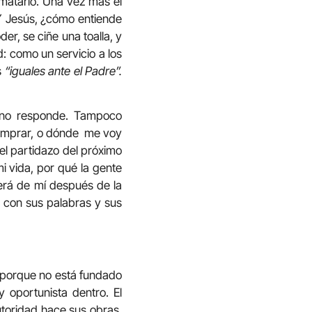
matarlo. Una vez más el
 Y Jesús, ¿cómo entiende
er, se ciñe una toalla, y
d: como un servicio a los
s
“iguales ante el Padre”.
s no responde. Tampoco
comprar, o dónde me voy
el partidazo del próximo
i vida, por qué la gente
 será de mí después de la
 con sus palabras y sus
l porque no está fundado
 y oportunista dentro. El
utoridad hace sus obras,