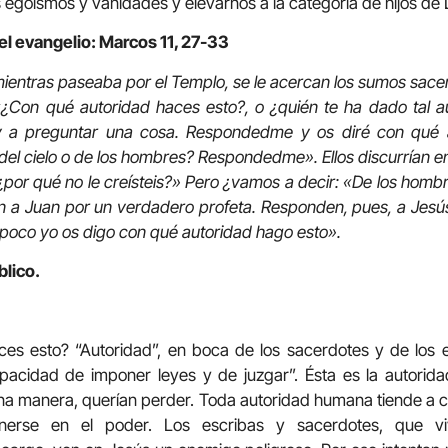
s egoísmos y vanidades y elevarnos a la categoría de hijos de 
el evangelio: Marcos 11, 27-33
mientras paseaba por el Templo, se le acercan los sumos sacerd
 «¿Con qué autoridad haces esto?, o ¿quién te ha dado tal a
oy a preguntar una cosa. Respondedme y os diré con qué a
del cielo o de los hombres? Respondedme». Ellos discurrían ent
, ¿por qué no le creísteis?» Pero ¿vamos a decir: «De los homb
an a Juan por un verdadero profeta. Responden, pues, a Jes
poco yo os digo con qué autoridad hago esto».
blico.
es esto? “Autoridad”, en boca de los sacerdotes y de los es
apacidad de imponer leyes y de juzgar”. Ésta es la autorida
a manera, querían perder. Toda autoridad humana tiende a c
nerse en el poder. Los escribas y sacerdotes, que v