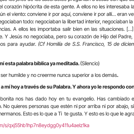
l corazón hipócrita de esta gente. A ellos no les interesaba 
ún el viento: conviene ir por aquí, conviene ir por allí… eran v
negociaban todo: negociaban la libertad interior, negociaban la 
cias. A ellos les importaba salir bien en las situaciones. […
e. Y Jesús no negociaba, pero su corazón de Hijo del Padre,
nos para ayudar.
(Cf Homilía de S.S. Francisco, 15 de dici
mí esta palabra bíblica ya meditada.
(Silencio)
é ser humilde y no creerme nunca superior a los demás
.
a mí hoy a través de su Palabra. Y ahora yo le respondo con
 bonita nos has dado hoy en tu evangelio. Has cambiado el 
o. No quieres personas que estén ni por arriba ni por abajo, s
ermanos. Esto es lo que a Ti te gusta. Y esto es lo que le agr
com/s/qxj55hb1hp7n8eydgg0y411u4aelz1ka