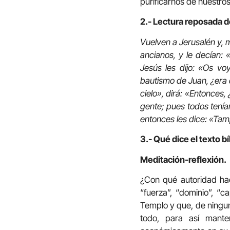
purificarnos de nuestro
2.- Lectura reposada d
Vuelven a Jerusalén y, 
ancianos, y le decían:
Jesús les dijo: «Os v
bautismo de Juan, ¿era 
cielo», dirá: «Entonces
gente; pues todos tení
entonces les dice: «Tam
3.- Qué dice el texto bí
Meditación-reflexión.
¿Con qué autoridad hac
“fuerza”, “dominio”, “c
Templo y que, de ningun
todo, para así mante