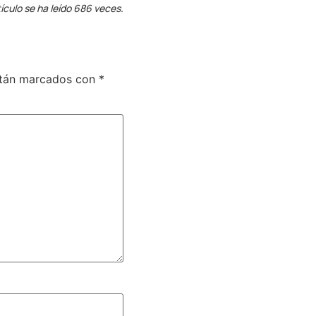
ículo se ha leído 686 veces.
stán marcados con
*