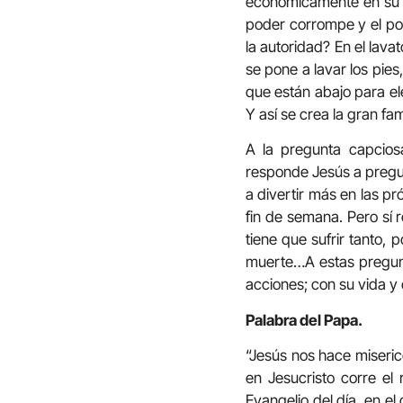
económicamente en su c
poder corrompe y el pod
la autoridad? En el lava
se pone a lavar los pies
que están abajo para el
Y así se crea la gran fami
A la pregunta capcios
responde Jesús a pregu
a divertir más en las p
fin de semana. Pero sí 
tiene que sufrir tanto, 
muerte…A estas pregunt
acciones; con su vida y
Palabra del Papa.
“Jesús nos hace miseric
en Jesucristo corre el r
Evangelio del día, en e