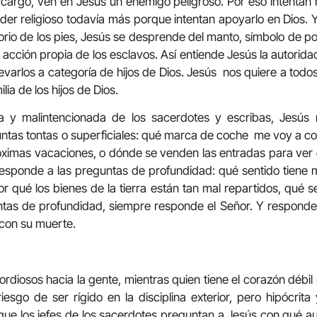
argo, ven en Jesús un enemigo peligroso. Por eso intentan 
er religioso todavía más porque intentan apoyarlo en Dios.
torio de los pies, Jesús se desprende del manto, símbolo de pod
, acción propia de los esclavos. Así entiende Jesús la autorida
evarlos a categoría de hijos de Dios. Jesús nos quiere a todo
lia de los hijos de Dios.
a y malintencionada de los sacerdotes y escribas, Jesú
ntas tontas o superficiales: qué marca de coche me voy a 
róximas vacaciones, o dónde se venden las entradas para ver 
responde a las preguntas de profundidad: qué sentido tiene m
por qué los bienes de la tierra están tan mal repartidos, qué
as de profundidad, siempre responde el Señor. Y responde
 con su muerte.
ordiosos hacia la gente, mientras quien tiene el corazón débi
iesgo de ser rígido en la disciplina exterior, pero hipócrita
l que los jefes de los sacerdotes preguntan a Jesús con qué a