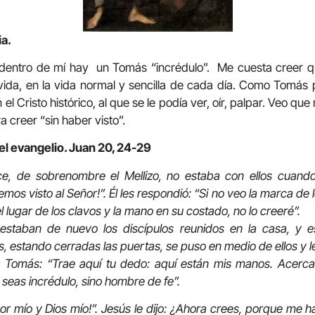
ia.
dentro de mí hay un Tomás “incrédulo”. Me cuesta creer qu
ida, en la vida normal y sencilla de cada día. Como Tomás 
el Cristo histórico, al que se le podía ver, oír, palpar. Veo qu
a creer “sin haber visto”.
el evangelio. Juan 20, 24-29
e, de sobrenombre el Mellizo, no estaba con ellos cuando 
Hemos visto al Señor!”. Él les respondió: “Si no veo la marca de
l lugar de los clavos y la mano en su costado, no lo creeré”.
estaban de nuevo los discípulos reunidos en la casa, y e
 estando cerradas las puertas, se puso en medio de ellos y le
 a Tomás: “Trae aquí tu dedo: aquí están mis manos. Acerc
 seas incrédulo, sino hombre de fe”.
r mío y Dios mío!”. Jesús le dijo: ¿Ahora crees, porque me has