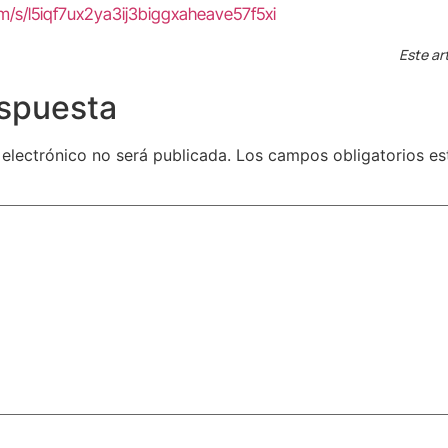
om/s/l5iqf7ux2ya3ij3biggxaheave57f5xi
Este ar
espuesta
 electrónico no será publicada.
Los campos obligatorios e