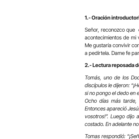
1.- Oración introductor
Señor, reconozco que 
acontecimientos de mi v
Me gustaría convivir con 
a pedírtela. Dame fe par
2.- Lectura reposada d
Tomás, uno de los Doc
discípulos le dijeron: “¡
si no pongo el dedo en e
Ocho días más tarde, 
Entonces apareció Jesús,
vosotros!”. Luego dijo
costado. En adelante no
Tomas respondió: “¡Seño