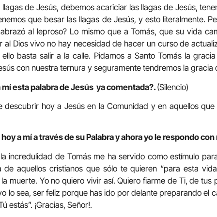
llagas de Jesús, debemos acariciar las llagas de Jesús, tene
enemos que besar las llagas de Jesús, y esto literalmente.
abrazó al leproso? Lo mismo que a Tomás, que su vida cam
r al Dios vivo no hay necesidad de hacer un curso de actualiza
 ello basta salir a la calle. Pidamos a Santo Tomás la gracia
 Jesús con nuestra ternura y seguramente tendremos la gracia d
a mí esta palabra de Jesús ya comentada?.
(Silencio)
e descubrir hoy a Jesús en la Comunidad y en aquellos que t
hoy a mí a través de su Palabra y ahora yo le respondo con 
 la incredulidad de Tomás me ha servido como estímulo para
 de aquellos cristianos que sólo te quieren “para esta vid
a muerte. Yo no quiero vivir así. Quiero fiarme de Ti, de tus p
o lo sea, ser feliz porque has ido por delante preparando el 
Tú estás”. ¡Gracias, Señor!.