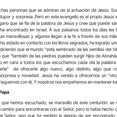
chas personas que se admiran de la actuación de Jesús. Sus
upor y sorpresa. Pero en este evangelio es el propio Jesús e
gano que se fía de la palabra de Jesús y cree que puede sa
a ha encontrado en Israel. A sus paisanos todos los días les
as maravillosas y algunos llegan a la fe a través de sus mila
a estado en contacto con los libros sagrados, ha logrado un
diciendo que el mundo “está sembrado de las semillas del V
o que “también de las piedras pueden surgir hijos de Abrahá
o en cara a todos los que escuchamos cada día la palabra
rle” de ofrecerle algo nuevo, algo distinto, algo que 
sorpresa y novedad. Jesús ha venido a ofrecernos un “vin
aguemos con él, Y nosotros nos empeñamos en mantener los 
 Papa
a que hemos escuchado, se maravilló de este centurión: se m
n camino para encontrarse con el Señor, pero lo había hecho co
l Señor, sino que ha sentido la alegría de ser encontrado 