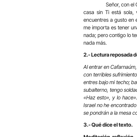
Señor, con el Centuri
casa sin Ti está sola,
encuentres a gusto en e
me importa es tener una 
nada; pero contigo lo te
nada más.
2.- Lectura reposada d
Al entrar en Cafarnaúm, 
con terribles sufrimient
entres bajo mi techo; b
subalterno, tengo soldad
«Haz esto», y lo hace»
Israel no he encontrado
se pondrán a la mesa co
3.- Qué dice el texto.
Meditación-reflexión