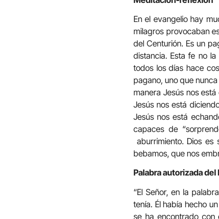
En el evangelio hay mu
milagros provocaban est
del Centurión. Es un pa
distancia. Esta fe no l
todos los días hace cos
pagano, uno que nunca h
manera Jesús nos está 
Jesús nos está diciend
Jesús nos está echand
capaces de “sorprende
aburrimiento. Dios es 
bebamos, que nos embri
Palabra autorizada del
“El Señor, en la palabr
tenía. Él había hecho u
se ha encontrado con e