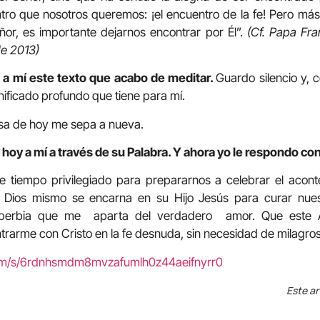
ro que nosotros queremos: ¡el encuentro de la fe! Pero más 
or, es importante dejarnos encontrar por Él”.
(Cf. Papa Fra
de 2013)
 a mí este texto que acabo de meditar.
Guardo silencio y, c
gnificado profundo que tiene para mí.
sa de hoy me sepa a nueva.
hoy a mí a través de su Palabra. Y ahora yo le respondo con
te tiempo privilegiado para prepararnos a celebrar el acon
a. Dios mismo se encarna en su Hijo Jesús para curar nuest
soberbia que me aparta del verdadero amor. Que este 
rarme con Cristo en la fe desnuda, sin necesidad de milagros
com/s/6rdnhsmdm8mvzafumlh0z44aeifnyrr0
Este ar