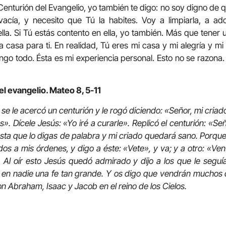
ón del Evangelio, yo también te digo: no soy digno de que
 vacía, y necesito que Tú la habites. Voy a limpiarla, a ad
lla. Si Tú estás contento en ella, yo también. Más que tener 
casa para ti. En realidad, Tú eres mi casa y mi alegría y mi f
ngo todo. Ésta es mi experiencia personal. Esto no se razona.
el evangelio. Mateo 8, 5-11
se le acercó un centurión y le rogó diciendo: «Señor, mi criad
os». Dícele Jesús: «Yo iré a curarle». Replicó el centurión: «S
asta que lo digas de palabra y mi criado quedará sano. Porqu
os a mis órdenes, y digo a éste: «Vete», y va; y a otro: «Ven»
. Al oír esto Jesús quedó admirado y dijo a los que le segu
 en nadie una fe tan grande. Y os digo que vendrán muchos 
n Abraham, Isaac y Jacob en el reino de los Cielos.