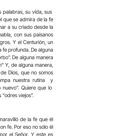
 palabras, su vida, sus
l que se admira de la fe
nar a su criado desde la
 habla, con sus paisanos
gros. Y el Centurión, un
a fe profunda. De alguna
erbo”. De alguna manera
n” Y, de alguna manera,
 de Dios, que no somos
rompa nuestra rutina y
o nuevo”. Quiere que lo
“odres viejos”.
aravilló de la fe que él
n fe. Por eso no sólo él
por el Señor. Y este es