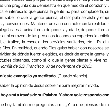
 es una pregunta que demuestra en qué medida el corazón y 
ús le interesa lo que piensa la gente no para complacerla, s
in saber lo que la gente piensa, el discípulo se aísla y emp
y convicciones. Mantener un sano contacto con la realidad, c
alegrías, es la única forma de poder ayudarle, de poder formar
ar al corazón de las personas tocando su experiencia cotidiana
 el tráfico, la escuela, los servicios sanitarios, etc… Es e
 Dios. En realidad, cuando Dios quiso hablar con nosotros se
vidar de dónde fueron elegidos, es decir de entre la gente, 
itudes distantes, como si lo que la gente piensa y vive no
Homilía de S.S. Francisco, 10 de noviembre de 2015).
mí este evangelio ya meditado.
(Guardo silencio).
 saber la opinión de Jesús sobre mí para mejorar mi vida.
hoy a mí a través de su Palabra. Y ahora yo le respondo con
que hoy también me preguntas a mí: ¿Y tú qué piensas de 