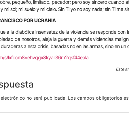
pobre, pequeño, limitado. pecador; pero soy sincero cuando a
 y mi sol; mi suelo y mi cielo. Sin Ti yo no soy nada; sin Ti me 
RANCISCO POR UCRANIA
e a la diabólica insensatez de la violencia se responde con l
 piedad de nosotros, aleja la guerra y demás violencias malign
 duraderas a esta crisis, basadas no en las armas, sino en un 
com/s/lxfocm8vehvqgx8kyar36m2qsf44eala
Este ar
espuesta
 electrónico no será publicada.
Los campos obligatorios e