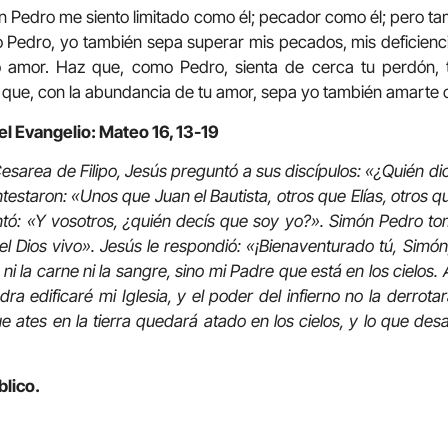
San Pedro me siento limitado como él; pecador como él; pero t
 Pedro, yo también sepa superar mis pecados, mis deficienci
o amor. Haz que, como Pedro, sienta de cerca tu perdón, t
 que, con la abundancia de tu amor, sepa yo también amarte
el Evangelio: Mateo 16, 13-19
 Cesarea de Filipo, Jesús preguntó a sus discípulos: «¿Quién dic
ntestaron: «Unos que Juan el Bautista, otros que Elías, otros 
ntó: «Y vosotros, ¿quién decís que soy yo?». Simón Pedro tom
el Dios vivo».
Jesús le respondió: «¡Bienaventurado tú, Simón,
ni la carne ni la sangre, sino mi Padre que está en los cielos. 
ra edificaré mi Iglesia, y el poder del infierno no la derrotar
que ates en la tierra quedará atado en los cielos, y lo que des
blico.