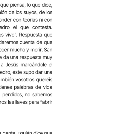
 que piensa, lo que dice,
ión de los suyos, de los
nder con teorías ni con
edro el que contesta.
s vivo”. Respuesta que
s daremos cuenta de que
decer mucho y morir, San
le da una respuesta muy
s a Jesús marcándole el
Pedro, éste supo dar una
ambién vosotros queréis
ienes palabras de vida
os perdidos, no sabemos
os las llaves para “abrir
a gente, ¿quién dice que