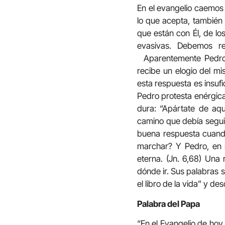
En el evangelio caemos e
lo que acepta, también 
que están con Él, de l
evasivas. Debemos re
Aparentemente Pedro d
recibe un elogio del m
esta respuesta es insuf
Pedro protesta enérgic
dura: “Apártate de aqu
camino que debía seguir
buena respuesta cuando
marchar? Y Pedro, en 
eterna. (Jn. 6,68) Una
dónde ir. Sus palabras s
el libro de la vida” y des
Palabra del Papa
“En el Evangelio de hoy