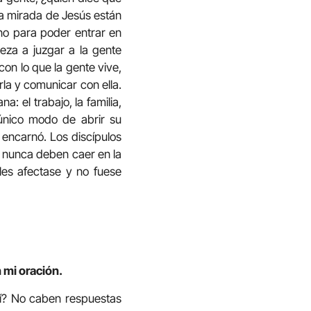
la mirada de Jesús están
ino para poder entrar en
ieza a juzgar a la gente
on lo que la gente vive,
la y comunicar con ella.
: el trabajo, la familia,
l único modo de abrir su
 encarnó. Los discípulos
y nunca deben caer en la
 les afectase y no fuese
 mi oración.
mí? No caben respuestas