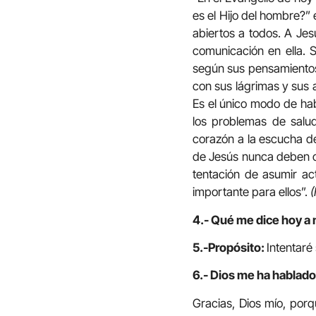
es el Hijo del hombre?”
abiertos a todos. A Jes
comunicación en ella. S
según sus pensamientos 
con sus lágrimas y sus 
Es el único modo de habl
los problemas de salud,
corazón a la escucha de
de Jesús nunca deben ol
tentación de asumir act
importante para ellos”.
(
4.- Qué me dice hoy a 
5.-Propósito:
Intentaré
6.- Dios me ha hablado 
Gracias, Dios mío, por