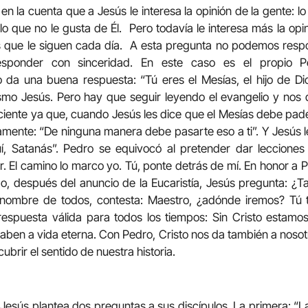
n la cuenta que a Jesús le interesa la opinión de la gente: lo
lo que no le gusta de Él. Pero todavía le interesa más la opin
os que le siguen cada día. A esta pregunta no podemos respo
sponder con sinceridad. En este caso es el propio P
a una buena respuesta: “Tú eres el Mesías, el hijo de Dio
ismo Jesús. Pero hay que seguir leyendo el evangelio y no
iciente ya que, cuando Jesús les dice que el Mesías debe pa
amente: “De ninguna manera debe pasarte eso a ti”. Y Jesús 
í, Satanás”. Pedro se equivocó al pretender dar leccione
. El camino lo marco yo. Tú, ponte detrás de mí. En honor a 
, después del anuncio de la Eucaristía, Jesús pregunta: ¿T
nombre de todos, contesta: Maestro, ¿adónde iremos? Tú t
 respuesta válida para todos los tiempos: Sin Cristo estam
aben a vida eterna. Con Pedro, Cristo nos da también a nosotr
cubrir el sentido de nuestra historia.
 Jesús plantea dos preguntas a sus discípulos. La primera: “L