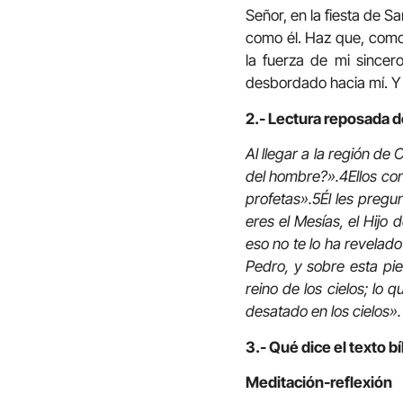
Señor, en la fiesta de 
como él. Haz que, como
la fuerza de mi sincer
desbordado hacia mí. Y
2.- Lectura reposada d
Al llegar a la región de
del hombre?».
4
Ellos co
profetas».
5
Él les pregu
eres el Mesías, el Hijo d
eso no te lo ha revelado 
Pedro, y sobre esta pied
reino de los cielos; lo 
desatado en los cielos».
3.- Qué dice el texto bí
Meditación-reflexión