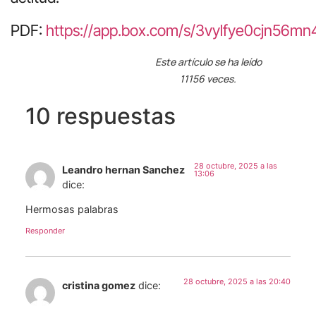
PDF:
https://app.box.com/s/3vylfye0cjn56
Este artículo se ha leído
11156 veces.
10 respuestas
28 octubre, 2025 a las
Leandro hernan Sanchez
13:06
dice:
Hermosas palabras
Responder
28 octubre, 2025 a las 20:40
cristina gomez
dice: