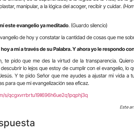
plastar, manipular, a la lógica del acoger, recibir y cuidar.
(Homi
mí este evangelio ya meditado
. (Guardo silencio)
 evangelio de hoy y constatar la cantidad de cosas que me sob
hoy a mí a través de su Palabra. Y ahora yo le respondo con
n, te pido que me des la virtud de la transparencia. Quier
escubrir lo lejos que estoy de cumplir con el evangelio, lo
 Jesús. Y te pido Señor que me ayudes a ajustar mi vida a t
as para que mi evangelización sea eficaz.
om/s/qcgxvrrbrtu19ll696h6ue2q1pqphj3q
Este ar
espuesta