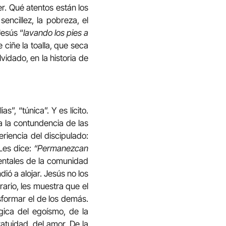
. Qué atentos están los
encillez, la pobreza, el
Jesús “
lavando los pies a
 ciñe la toalla, que seca
idado, en la historia de
s”, “túnica”. Y es lícito.
 la contundencia de las
riencia del discipulado:
 Les dice:
“Permanezcan
entales de la comunidad
ó a alojar. Jesús no los
ario, les muestra que el
sformar el de los demás.
gica del egoísmo, de la
gratuidad, del amor. De la