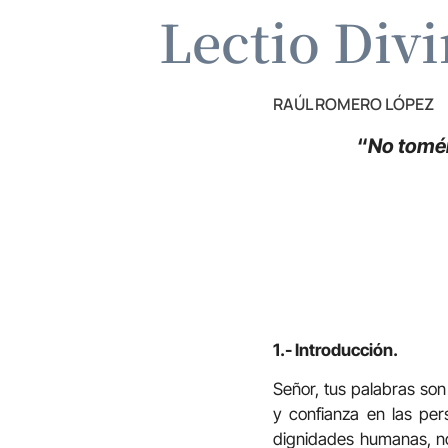
Lectio Div
RAÚL ROMERO LÓPEZ
“
No toméis
1.- Introducción.
Señor, tus palabras son
y confianza en las pe
dignidades humanas, no