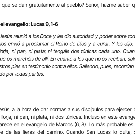
s, que se dan gratuitamente al pueblo? Señor, hazme saber q
el evangelio: Lucas 9, 1-6
Jesús reunió a los Doce y les dio autoridad y poder sobre to
os envió a proclamar el Reino de Dios y a curar. Y les dijo
lforja, ni pan, ni plata; ni tengáis dos túnicas cada uno. Cua
ue os marchéis de allí. En cuanto a los que no os reciban, sal
tros pies en testimonio contra ellos. Saliendo, pues, recorría
do por todas partes.
sús, a la hora de dar normas a sus discípulos para ejercer bi
alforja, ni pan, ni plata, ni dos túnicas. Incluso en este evang
arece en el evangelio de Marcos (6, 8). Lo más probable es
e de las fieras del camino. Cuando San Lucas lo quita, s