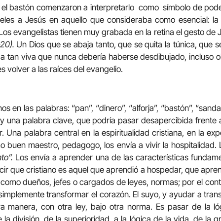
 el bastón comenzaron a interpretarlo como símbolo de poder
ieles a Jesús en aquello que consideraba como esencial: la s
Los evangelistas tienen muy grabada en la retina el gesto de 
-20).
Un Dios que se abaja tanto, que se quita la túnica, que se
a tan viva que nunca debería haberse desdibujado, incluso olv
es volver a las raíces del evangelio.
en las palabras: “pan”, “dinero”, “alforja”, “bastón”, “sandalia
 una palabra clave, que podría pasar desapercibida frente a
Una palabra central en la espiritualidad cristiana, en la expe
o buen maestro, pedagogo, los envía a vivir la hospitalidad.
to”.
Los envía a aprender una de las características fundam
ir que cristiano es aquel que aprendió a hospedar, que aprendi
omo dueños, jefes o cargados de leyes, normas; por el contr
 simplemente transformar el corazón. El suyo, y ayudar a tran
ra manera, con otra ley, bajo otra norma. Es pasar de la ló
 la división, de la superioridad, a la lógica de la vida, de la 