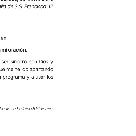
lía de S.S. Francisco, 12
ran.
 mi oración.
o ser sincero con Dios y
 que me he ido apartando
u programa y a usar los
tículo se ha leído 619 veces.