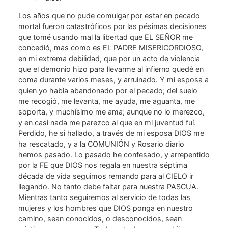
Los años que no pude comulgar por estar en pecado
mortal fueron catastróficos por las pésimas decisiones
que tomé usando mal la libertad que EL SEÑOR me
concedió, mas como es EL PADRE MISERICORDIOSO,
en mi extrema debilidad, que por un acto de violencia
que el demonio hizo para llevarme al infierno quedé en
coma durante varios meses, y arruinado. Y mi esposa a
quien yo habìa abandonado por el pecado; del suelo
me recogió, me levanta, me ayuda, me aguanta, me
soporta, y muchísimo me ama; aunque no lo merezco,
y en casi nada me parezco al que en mi juventud fuí.
Perdido, he si hallado, a través de mi esposa DIOS me
ha rescatado, y a la COMUNIÓN y Rosario diario
hemos pasado. Lo pasado he confesado, y arrepentido
por la FE que DIOS nos regala en nuestra séptima
década de vida seguimos remando para al CIELO ir
llegando. No tanto debe faltar para nuestra PASCUA.
Mientras tanto seguiremos al servicio de todas las
mujeres y los hombres que DIOS ponga en nuestro
camino, sean conocidos, o desconocidos, sean