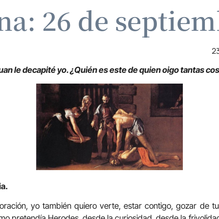
ina: 26 de septiem
2
uan le decapité yo. ¿Quién es este de quien oigo tantas co
ia.
oración, yo también quiero verte, estar contigo, gozar de 
mo pretendía Herodes, desde la curiosidad, desde la frivolida