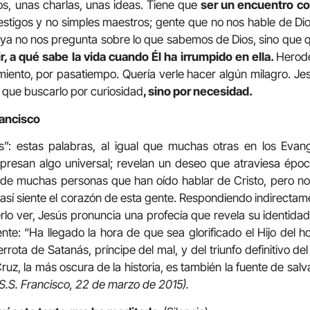
os, unas charlas, unas ideas. Tiene que
ser un encuentro co
estigos y no simples maestros; gente que no nos hable de Di
 ya no nos pregunta sobre lo que sabemos de Dios, sino que 
r, a qué sabe la vida cuando Él ha irrumpido en ella.
Herod
imiento, por pasatiempo. Quería verle hacer algún milagro. Jes
 que buscarlo por curiosidad
, sino por necesidad.
rancisco
: estas palabras, al igual que muchas otras en los Evang
xpresan algo universal; revelan un deseo que atraviesa épo
 de muchas personas que han oído hablar de Cristo, pero no
 así siente el corazón de esta gente. Respondiendo indirectam
lo ver, Jesús pronuncia una profecía que revela su identidad
e: “Ha llegado la hora de que sea glorificado el Hijo del ho
errota de Satanás, príncipe del mal, y del triunfo definitivo d
Cruz, la más oscura de la historia, es también la fuente de sal
S.S. Francisco, 22 de marzo de 2015).