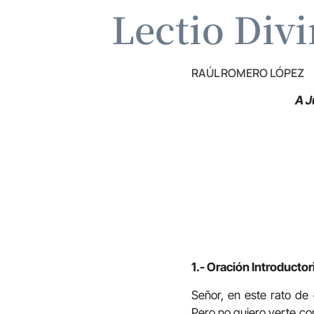
Lectio Div
RAÚL ROMERO LÓPEZ
A J
1.- Oración Introductor
Señor, en este rato de 
Pero no quiero verte co