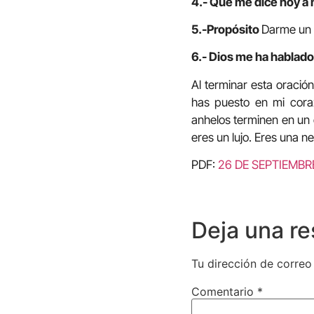
4.- Qué me dice hoy a 
5.-Propósito
Darme un 
6.- Dios me ha hablado 
Al terminar esta oració
has puesto en mi cora
anhelos terminen en un 
eres un lujo. Eres una n
PDF:
26 DE SEPTIEMBR
Deja una r
Tu dirección de correo
Comentario
*