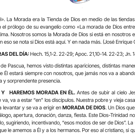
. La Morada era la Tienda de Dios en medio de las tiendas
 el prólogo de su evangelio como «La morada de Dios entre
ima. Nosotros somos la Morada de Dios si está en nosotros e
 en eso se nota si Dios está aquí. Y en nada más. (José Enrique 
AS DEL DÍA:
Hech. 15,1-2. 22-29; Apoc. 21,10-14. 22-23; Jn. 
ascua, hemos visto distintas apariciones, distintas mane
ue Él estará siempre con nosotros, que jamás nos va a aband
va y sorprendente presencia.
L Y HAREMOS MORADA EN ÉL.
Antes de subir al cielo J
 va, va a estar “en” los discípulos. Nuestra pobre y vieja ca
 levantar y se va a erigir en
MORADA DE DIOS
. Un Dios que
logo, apertura, donación, danza, fiesta. Este Dios-Trinidad no
o, sugiriendo, incentivando, “esos modos de ser de Dios”. La
e le amemos a Él y a los hermanos. Por eso al cristiano, si 