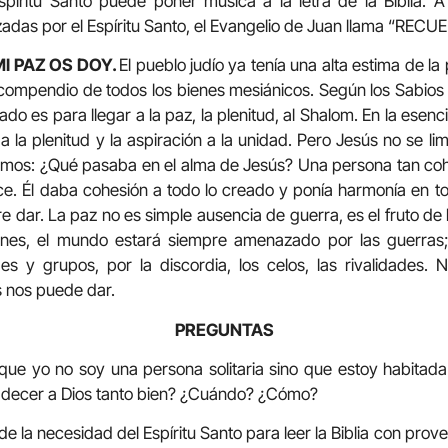
spíritu Santo puede poner música a la letra de la Biblia. A
zadas por el Espíritu Santo, el Evangelio de Juan llama “RECU
MI PAZ OS DOY.
El pueblo judío ya tenía una alta estima de la
compendio de todos los bienes mesiánicos. Según los Sabios de
ado es para llegar a la paz, la plenitud, al Shalom. En la esen
a la plenitud y la aspiración a la unidad. Pero Jesús no se lim
mos: ¿Qué pasaba en el alma de Jesús? Una persona tan cohe
e. Él daba cohesión a todo lo creado y ponía harmonía en to
 dar. La paz no es simple ausencia de guerra, es el fruto de la
ones, el mundo estará siempre amenazado por las guerras; 
es y grupos, por la discordia, los celos, las rivalidades. 
s nos puede dar.
PREGUNTAS
que yo no soy una persona solitaria sino que estoy habitada 
radecer a Dios tanto bien? ¿Cuándo? ¿Cómo?
de la necesidad del Espíritu Santo para leer la Biblia con pro