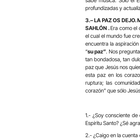
sabe música. Sólo el E
profundizadas y actuali
3.– LA PAZ OS DEJO. 
SAHLÓN .
Era como el 
el cual el mundo fue cre
encuentra la aspiración 
“
su paz”
. Nos pregunta
tan bondadosa, tan dulc
paz que Jesús nos quiere
esta paz en los coraz
ruptura; las comunidad
corazón” que sólo Jesú
1.- ¿Soy consciente de 
Espíritu Santo? ¿Sé ag
2.- ¿Caigo en la cuenta 