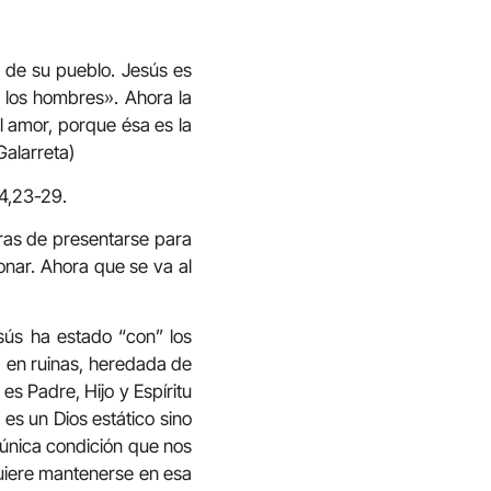
 de su pueblo. Jesús es
 los hombres». Ahora la
l amor, porque ésa es la
Galarreta)
14,23-29.
ras de presentarse para
onar. Ahora que se va al
esús ha estado “con” los
sa en ruinas, heredada de
 es Padre, Hijo y Espíritu
 es un Dios estático sino
 única condición que nos
quiere mantenerse en esa