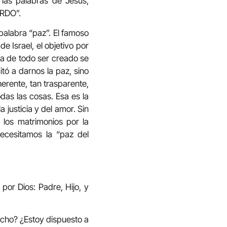
 las palabras de Jesús,
ERDO”.
 palabra “paz”. El famoso
 Israel, el objetivo por
cia de todo ser creado se
itó a darnos la paz, sino
rente, tan trasparente,
das las cosas. Esa es la
 justicia y del amor. Sin
los matrimonios por la
Necesitamos la “paz del
por Dios: Padre, Hijo, y
vecho? ¿Estoy dispuesto a