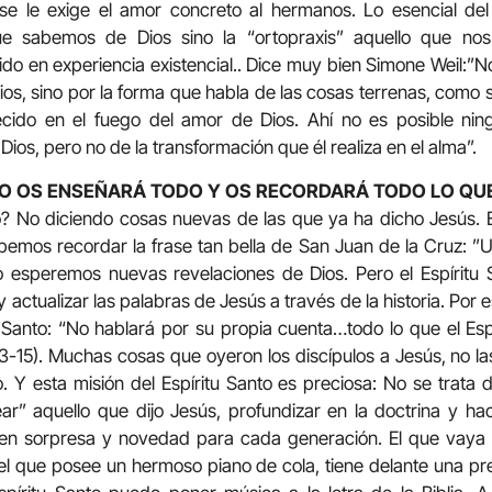
, se le exige el amor concreto al hermanos. Lo esencial del
que sabemos de Dios sino la “ortopraxis” aquello que n
do en experiencia existencial.. Dice muy bien Simone Weil:”N
os, sino por la forma que habla de las cosas terrenas, como 
cido en el fuego del amor de Dios. Ahí no es posible nin
Dios, pero no de la transformación que él realiza en el alma”.
NTO OS ENSEÑARÁ TODO Y OS RECORDARÁ TODO LO QUE
to? No diciendo cosas nuevas de las que ya ha dicho Jesús. 
emos recordar la frase tan bella de San Juan de la Cruz: ”
esperemos nuevas revelaciones de Dios. Pero el Espíritu S
 y actualizar las palabras de Jesús a través de la historia. Por
u Santo: “No hablará por su propia cuenta…todo lo que el Esp
, 13-15). Muchas cosas que oyeron los discípulos a Jesús, no l
to. Y esta misión del Espíritu Santo es preciosa: No se trat
ar” aquello que dijo Jesús, profundizar en la doctrina y h
 en sorpresa y novedad para cada generación. El que vaya a 
el que posee un hermoso piano de cola, tiene delante una pre