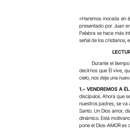
«Haremos morada en él»
presentado por Juan en
Palabra se hace más ínt
señal de los cristianos,
LECTUR
Durante el tiempo de P
decirnos que Él vive, q
cielo, nos deja una nue
1.– VENDREMOS A É
discípulos. Ahora que se
nuestros padres, se va a
Santo. Un Dios amor, diá
dinámico. Está motivand
pone el Dios-AMOR es qu