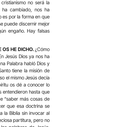
 cristianismo no será la
os ha cambiado, nos ha
o es por la forma en que
se puede discernir mejor
gún engaño. Hay falsas
 OS HE DICHO.
¿Cómo
En Jesús Dios ya nos ha
Una Palabra habló Dios y
anto tiene la misión de
 eso el mismo Jesús decía
íritu os dé a conocer lo
as entendieron hasta que
a de “saber más cosas de
acer que esa doctrina se
la Biblia sin invocar al
ciosa partitura, pero no