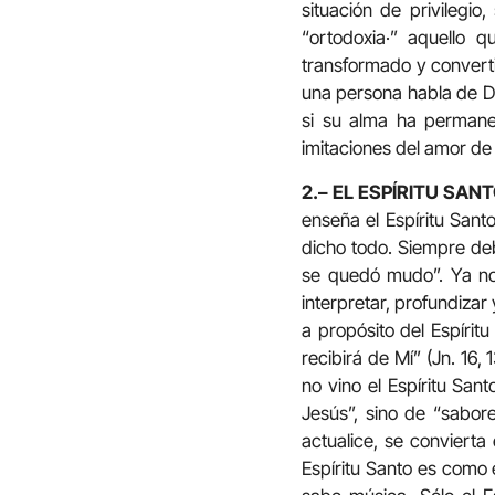
situación de privilegio
“ortodoxia·” aquello 
transformado y converti
una persona habla de Di
si su alma ha permane
imitaciones del amor de 
2.– EL ESPÍRITU SA
enseña el Espíritu San
dicho todo. Siempre deb
se quedó mudo”. Ya no 
interpretar, profundizar
a propósito del Espírit
recibirá de Mí” (Jn. 16
no vino el Espíritu San
Jesús”, sino de “sabore
actualice, se convierta
Espíritu Santo es como 