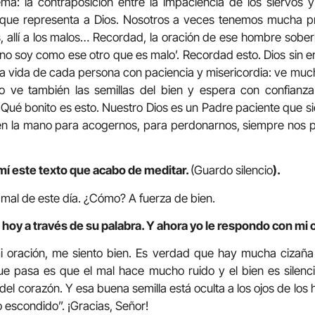
ma: la contraposición entre la impaciencia de los siervos y
que representa a Dios. Nosotros a veces tenemos mucha pris
, allí a los malos… Recordad, la oración de ese hombre soberb
o soy como ese otro que es malo’. Recordad esto. Dios sin 
a vida de cada persona con paciencia y misericordia: ve muc
ro ve también las semillas del bien y espera con confianz
 Qué bonito es esto. Nuestro Dios es un Padre paciente que 
en la mano para acogernos, para perdonarnos, siempre nos
mí este texto que acabo de meditar.
(Guardo silencio
).
 mal de este día. ¿Cómo? A fuerza de bien.
 hoy a través de su palabra. Y ahora yo le respondo con mi 
i oración, me siento bien. Es verdad que hay mucha cizañ
e pasa es que el mal hace mucho ruido y el bien es silencio
o del corazón. Y esa buena semilla está oculta a los ojos de los
 escondido”. ¡Gracias, Señor!