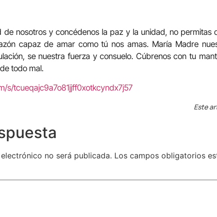
d de nosotros y concédenos la paz y la unidad, no permitas 
zón capaz de amar como tú nos amas. María Madre nuestr
ribulación, se nuestra fuerza y consuelo. Cúbrenos con tu man
 de todo mal.
m/s/tcueqajc9a7o81jjff0xotkcyndx7j57
Este ar
espuesta
 electrónico no será publicada.
Los campos obligatorios e