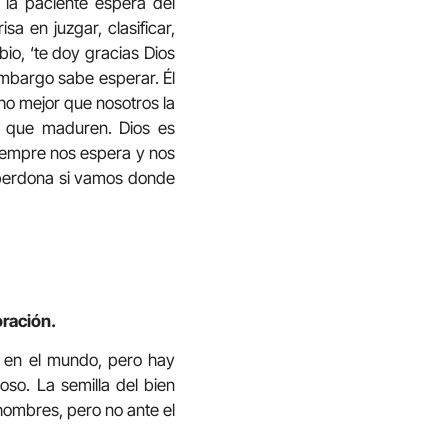
 la paciente espera del
a en juzgar, clasificar,
io, ‘te doy gracias Dios
embargo sabe esperar. Él
ho mejor que nosotros la
a que maduren. Dios es
siempre nos espera y nos
 perdona si vamos donde
oración.
a en el mundo, pero hay
so. La semilla del bien
 hombres, pero no ante el