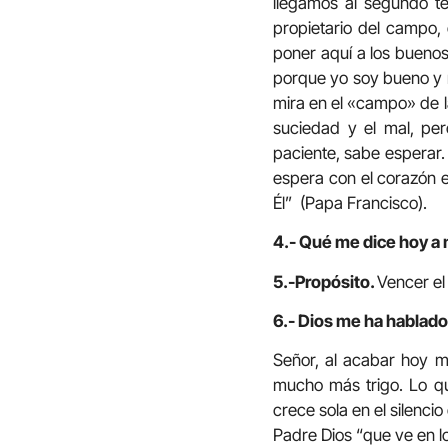
llegamos al segundo te
propietario del campo, 
poner aquí a los buenos
porque yo soy bueno y n
mira en el «campo» de l
suciedad y el mal, pe
paciente, sabe esperar.
espera con el corazón 
Él” (Papa Francisco).
4.- Qué me dice hoy a 
5.-Propósito.
Vencer el
6.- Dios me ha hablado
Señor, al acabar hoy m
mucho más trigo. Lo qu
crece sola en el silenci
Padre Dios “que ve en lo