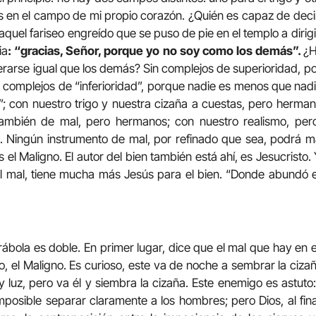
os en el campo de mi propio corazón. ¿Quién es capaz de decir 
quel fariseo engreído que se puso de pie en el templo a dirigi
ia
: “gracias, Señor, porque yo no soy como los demás”.
¿H
rarse igual que los demás? Sin complejos de superioridad, p
n complejos de “inferioridad”, porque nadie es menos que n
 con nuestro trigo y nuestra cizaña a cuestas, pero herma
ambién de mal, pero hermanos; con nuestro realismo, per
. Ningún instrumento de mal, por refinado que sea, podrá ma
es el Maligno. El autor del bien también está ahí, es Jesucrist
l mal, tiene mucha más Jesús para el bien. “Donde abundó e
ábola es doble. En primer lugar, dice que el mal que hay en
, el Maligno. Es curioso, este va de noche a sembrar la cizañ
 luz, pero va él y siembra la cizaña. Este enemigo es astut
imposible separar claramente a los hombres; pero Dios, al fina