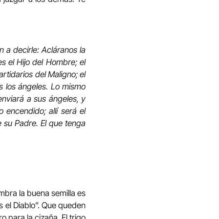
n a decirle: Acláranos la
s el Hijo del Hombre; el
rtidarios del Maligno; el
es los ángeles. Lo mismo
enviará a sus ángeles, y
 encendido; allí será el
de su Padre. El que tenga
embra la buena semilla es
s el Diablo”. Que queden
o para la cizaña. El trigo