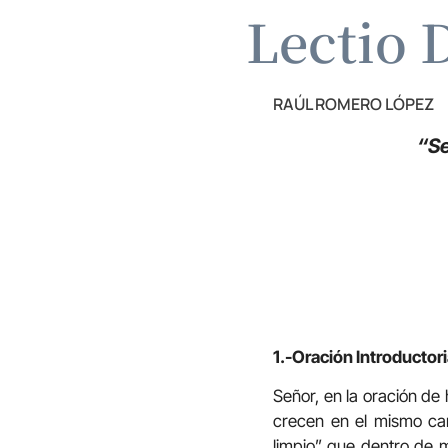
Lectio D
RAÚL ROMERO LÓPEZ
“Se
1.-Oración Introductori
Señor, en la oración de
crecen en el mismo ca
limpio” que dentro de m