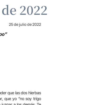
o de 2022
25 de julio de 2022
mpo”
nder que las dos hierbas
, que yo “no soy trigo
a juzgar a los demás. Te