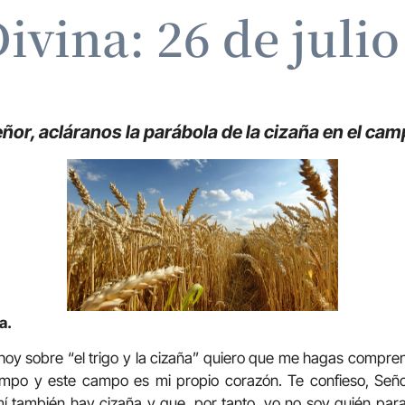
ivina: 26 de juli
ñor, acláranos la parábola de la cizaña en el ca
a.
 hoy sobre “el trigo y la cizaña” quiero que me hagas compre
mpo y este campo es mi propio corazón. Te confieso, Señor
í también hay cizaña y que, por tanto, yo no soy quién par