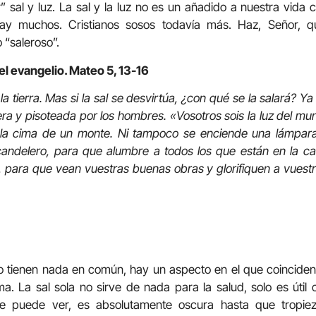
 sal y luz. La sal y la luz no es un añadido a nuestra vida c
ay muchos. Cristianos sosos todavía más. Haz, Señor, q
no “saleroso”.
el evangelio. Mateo 5, 13-16
 la tierra. Mas si la sal se desvirtúa, ¿con qué se la salará? 
era y pisoteada por los hombres. «Vosotros sois la luz del m
 la cima de un monte. Ni tampoco se enciende una lámpara
candelero, para que alumbre a todos los que están en la casa
 para que vean vuestras buenas obras y glorifiquen a vuest
no tienen nada en común, hay un aspecto en el que coincide
a. La sal sola no sirve de nada para la salud, solo es úti
se puede ver, es absolutamente oscura hasta que tropie