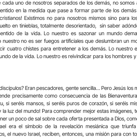
ue cada uno de nosotros separados de los demás, no somos
 sentido en la medida que pase a formar parte de los demás 
s cristianos! Existimos no para nosotros mismos sino para l
elto en tinieblas, totalmente desorientado, sin saber adó
 sentido de la vida. Lo nuestro es sazonar un mundo dem
 nuestro no es ser fuegos artificiales que deslumbran un 
ir cuatro chistes para entretener a los demás. Lo nuestro e
ofundo de la vida. Lo nuestro es reivindicar para los hombres
discípulos? Eran pescadores, gente sencilla… Pero Jesús los mi
iende precisamente como consecuencia de las Bienaventuranz
tu, si seréis mansos, si seréis puros de corazón, si seréis m
ra y la luz del mundo! Para comprender mejor estas imágenes
poner un poco de sal sobre cada oferta presentada a Dios, com
rael era el símbolo de la revelación mesiánica que triunfa 
os, el nuevo Israel, reciben, entonces, una misión para con t