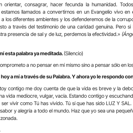
n orientar, consagrar, hacer fecunda la humanidad. Todo
y estamos llamados a convertirnos en un Evangelio vivo en
 los diferentes ambientes y los defenderemos de la corrupc
isto a través del testimonio de una caridad genuina. Pero si
a presencia de sal y de luz, perdemos la efectividad.»
(Ánge
mí esta palabra ya meditada.
(Silencio)
omprometo a no pensar en mí mismo sino a pensar sólo en lo
hoy a mí a través de su Palabra. Y ahora yo le respondo con
toy contigo me doy cuenta de que la vida es breve y la deb
a vida mediocre, vulgar, vacía. Estando contigo y escuchan
 ser vivir como Tú has vivido. Tú sí que has sido LUZ Y SAL.
 sabor y alegría a todo el mundo. Haz que yo sea una peque
sazonada.
.