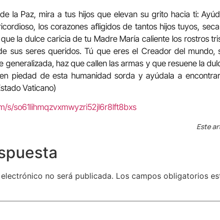
de la Paz, mira a tus hijos que elevan su grito hacia ti: Ayúd
icordioso, los corazones afligidos de tantos hijos tuyos, seca
que la dulce caricia de tu Madre María caliente los rostros tr
de sus seres queridos. Tú que eres el Creador del mundo, s
e generalizada, haz que callen las armas y que resuene la dulc
ten piedad de esta humanidad sorda y ayúdala a encontrar
 Estado Vaticano)
om/s/so61lihmqzvxmwyzri52jl6r8lft8bxs
Este ar
espuesta
 electrónico no será publicada.
Los campos obligatorios e