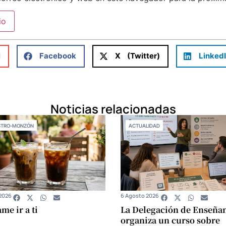
l
Facebook
X (Twitter)
Linked
Noticias relacionadas
STRO-MONZÓN
ACTUALIDAD
2026
6 Agosto 2026
e ir a ti
La Delegación de Enseña
organiza un curso sobre