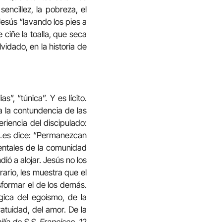
encillez, la pobreza, el
Jesús “lavando los pies a
 ciñe la toalla, que seca
idado, en la historia de
”, “túnica”. Y es lícito.
 la contundencia de las
riencia del discipulado:
. Les dice: “Permanezcan
mentales de la comunidad
ó a alojar. Jesús no los
ario, les muestra que el
sformar el de los demás.
gica del egoísmo, de la
gratuidad, del amor. De la
lía de S.S. Francisco, 12