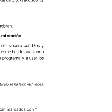
sobran.
 mi oración.
o ser sincero con Dios y
 que me he ido apartando
u programa y a usar los
tículo se ha leído 487 veces.
stán marcados con
*