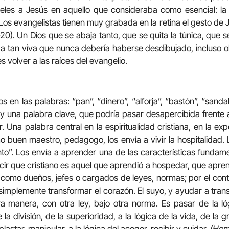
ieles a Jesús en aquello que consideraba como esencial: la s
Los evangelistas tienen muy grabada en la retina el gesto de 
-20). Un Dios que se abaja tanto, que se quita la túnica, que se
a tan viva que nunca debería haberse desdibujado, incluso olv
es volver a las raíces del evangelio.
n las palabras: “pan”, “dinero”, “alforja”, “bastón”, “sandalias
 una palabra clave, que podría pasar desapercibida frente a
Una palabra central en la espiritualidad cristiana, en la expe
o buen maestro, pedagogo, los envía a vivir la hospitalidad
to”. Los envía a aprender una de las características funda
ir que cristiano es aquel que aprendió a hospedar, que aprendi
omo dueños, jefes o cargados de leyes, normas; por el contr
 simplemente transformar el corazón. El suyo, y ayudar a tran
ra manera, con otra ley, bajo otra norma. Es pasar de la ló
 la división, de la superioridad, a la lógica de la vida, de la 
plastar, manipular, a la lógica del acoger, recibir y cuidar.
(Homi