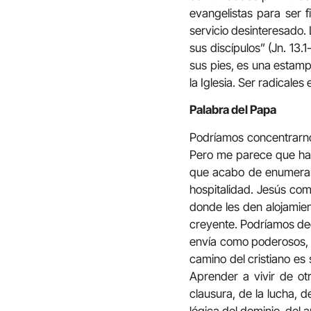
evangelistas para ser f
servicio desinteresado. 
sus discípulos” (Jn. 13.1
sus pies, es una estamp
la Iglesia. Ser radicales 
Palabra del Papa
Podríamos concentrarnos e
Pero me parece que hay
que acabo de enumerar. 
hospitalidad. Jesús com
donde les den alojamien
creyente. Podríamos dec
envía como poderosos, c
camino del cristiano es
Aprender a vivir de ot
clausura, de la lucha, de
lógica del dominio, del a