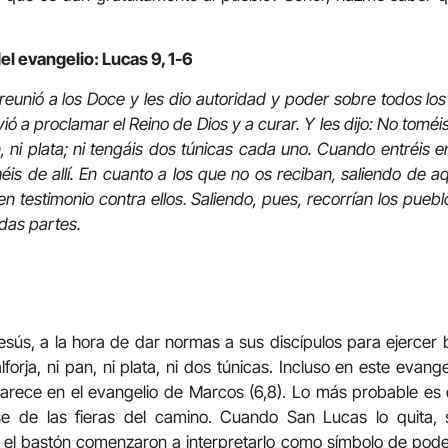
el evangelio: Lucas 9, 1-6
reunió a los Doce y les dio autoridad y poder sobre todos lo
ó a proclamar el Reino de Dios y a curar. Y les dijo: No toméi
pan, ni plata; ni tengáis dos túnicas cada uno. Cuando entréis
éis de allí. En cuanto a los que no os reciban, saliendo de aq
en testimonio contra ellos. Saliendo, pues, recorrían los pueb
das partes.
sús, a la hora de dar normas a sus discípulos para ejercer bi
alforja, ni pan, ni plata, ni dos túnicas. Incluso en este evang
parece en el evangelio de Marcos (6,8). Lo más probable es 
e de las fieras del camino. Cuando San Lucas lo quita, s
 el bastón comenzaron a interpretarlo como símbolo de poder