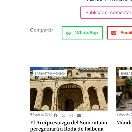
Compartir
WhatsApp
Emai
BARBASTRO-MONZÓN
BARBA
9 Agosto 2026
8 Agosto 
El Arciprestazgo del Somontano
Mándam
peregrinará a Roda de Isábena