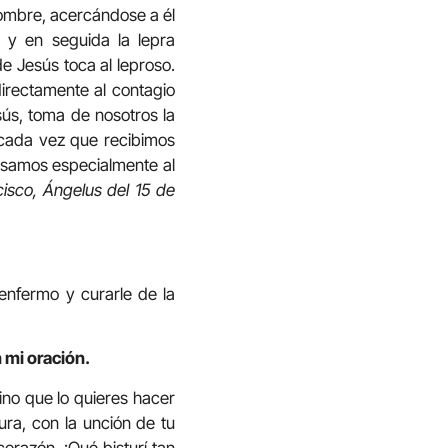
hombre, acercándose a él
… y en seguida la lepra
e Jesús toca al leproso.
irectamente al contagio
sús, toma de nosotros la
cada vez que recibimos
ensamos especialmente al
cisco, Ángelus del 15 de
enfermo y curarle de la
 mi oración.
ino que lo quieres hacer
ura, con la unción de tu
corazón. ¡Qué bisturí tan