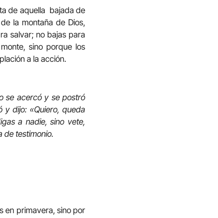
nta de aquella bajada de
 de la montaña de Dios,
ra salvar; no bajas para
 monte, sino porque los
lación a la acción.
o se acercó y se postró
ó y dijo: «Quiero, queda
igas a nadie, sino vete,
a de testimonio.
es en primavera, sino por