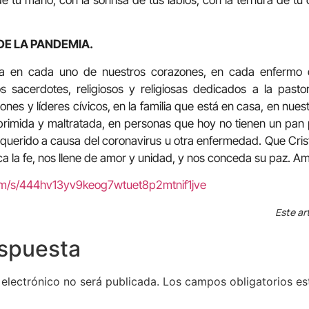
DE LA PANDEMIA.
a en cada uno de nuestros corazones, en cada enfermo de
s sacerdotes, religiosos y religiosas dedicados a la pasto
nes y líderes cívicos, en la familia que está en casa, en nues
oprimida y maltratada, en personas que hoy no tienen un pan
querido a causa del coronavirus u otra enfermedad. Que Cris
ca la fe, nos llene de amor y unidad, y nos conceda su paz. A
com/s/444hv13yv9keog7wtuet8p2mtnif1jve
Este ar
espuesta
 electrónico no será publicada.
Los campos obligatorios e