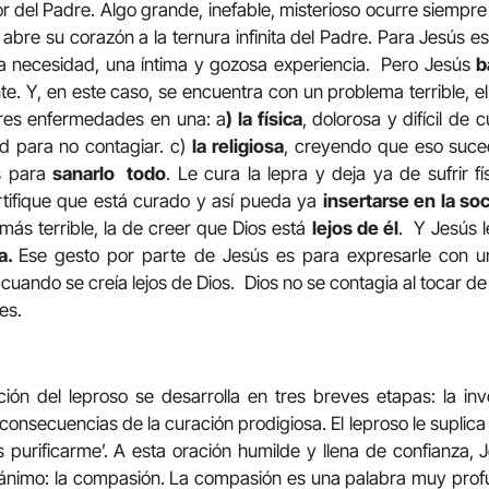
or del Padre. Algo grande, inefable, misterioso ocurre siempr
y abre su corazón a la ternura infinita del Padre. Para Jesús e
sa necesidad, una íntima y gozosa experiencia. Pero Jesús
b
te. Y, en este caso, se encuentra con un problema terrible, e
 tres enfermedades en una: a
) la física
, dolorosa y difícil de 
d para no contagiar. c)
la religiosa
, creyendo que eso suce
ús para
sanarlo todo
. Le cura la lepra y deja ya de sufrir 
tifique que está curado y así pueda ya
insertarse en la so
ás terrible, la de creer que Dios está
lejos de él
. Y Jesús l
a.
Ese gesto por parte de Jesús es para expresarle con u
uando se creía lejos de Dios. Dios no se contagia al tocar de
es.
ción del leproso se desarrolla en tres breves etapas: la in
onsecuencias de la curación prodigiosa. El leproso le suplica a 
s purificarme’. A esta oración humilde y llena de confianza
ánimo: la compasión. La compasión es una palabra muy profun