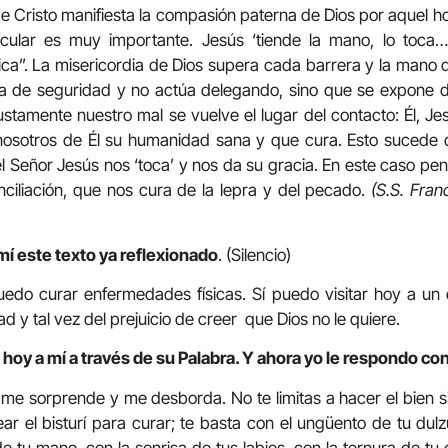
n de Cristo manifiesta la compasión paterna de Dios por aquel 
icular es muy importante. Jesús ‘tiende la mano, lo toca
fica”. La misericordia de Dios supera cada barrera y la mano d
ia de seguridad y no actúa delegando, sino que se expone d
justamente nuestro mal se vuelve el lugar del contacto: Él, Je
osotros de Él su humanidad sana y que cura. Esto sucede 
l Señor Jesús nos ‘toca’ y nos da su gracia. En este caso p
ciliación, que nos cura de la lepra y del pecado.
(S.S. Fran
mí este texto ya reflexionado
. (Silencio)
edo curar enfermedades físicas. Sí puedo visitar hoy a un 
 y tal vez del prejuicio de creer que Dios no le quiere.
hoy a mí a través de su Palabra. Y ahora yo le respondo con
me sorprende y me desborda. No te limitas a hacer el bien s
ar el bisturí para curar; te basta con el ungüento de tu dulz
e tu mano, con la sonrisa de tus labios, con la ternura de tu 