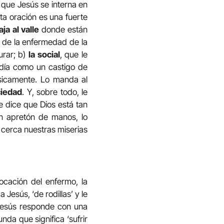
e que Jesús se interna en
sta oración es una fuerte
aja al valle
donde están
l de la enfermedad de la
curar; b)
la social
, que le
día como un castigo de
físicamente. Lo manda al
ciedad
. Y, sobre todo, le
e dice que Dios está tan
n apretón de manos, lo
 cerca nuestras miserias
vocación del enfermo, la
Jesús, ‘de rodillas’ y le
, Jesús responde con una
da que significa ‘sufrir