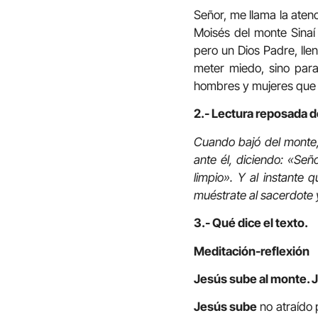
Señor, me llama la aten
Moisés del monte Sinaí
pero un Dios Padre, lle
meter miedo, sino para
hombres y mujeres que e
2.- Lectura reposada d
Cuando bajó del monte,
ante él, diciendo: «Señ
limpio». Y al instante 
muéstrate al sacerdote y
3.- Qué dice el texto.
Meditación-reflexión
Jesús sube al monte. J
Jesús sube
no atraído p