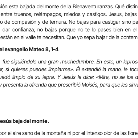
ción esta bajada del monte de la Bienaventuranzas. Qué disti
 entre truenos, relámpagos, miedos y castigos. Jesús, bajas
no de compasión y de ternura. No bajas para castigar sino pa
 dar confianza; no bajas porque no te lo pases bien en el
stán en el valle te necesitan. Que yo sepa bajar de la contemp
el evangelio Mateo 8, 1-4
 fue siguiéndole una gran muchedumbre. En esto, un lepros
or, si quieres puedes limpiarme». Él extendió la mano, le toc
quedó limpio de su lepra. Y Jesús le dice: «Mira, no se los d
 presenta la ofrenda que prescribió Moisés, para que les sirv
esús baja del monte.
or el aire sano de la montaña ni por el intenso olor de las flor