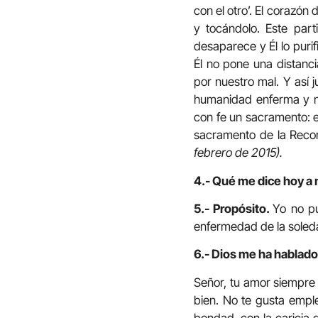
con el otro’. El corazó
y tocándolo. Este part
desaparece y Él lo puri
Él no pone una distanc
por nuestro mal. Y así 
humanidad enferma y n
con fe un sacramento: e
sacramento de la Recon
febrero de 2015).
4.- Qué me dice hoy a 
5.- Propósito.
Yo no pu
enfermedad de la soledad
6.- Dios me ha hablado 
Señor, tu amor siempre 
bien. No te gusta emple
bondad, con la caricia d