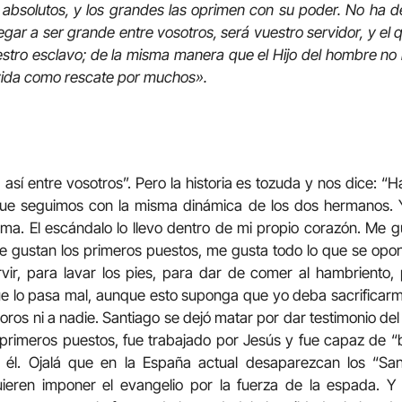
bsolutos, y los grandes las oprimen con su poder. No ha de 
legar a ser grande entre vosotros, será vuestro servidor, y el 
estro esclavo; de la misma manera que el Hijo del hombre no 
u vida como rescate por muchos».
 así entre vosotros”. Pero la historia es tozuda y nos dice: “H
que seguimos con la misma dinámica de los dos hermanos. 
oma. El escándalo lo llevo dentro de mi propio corazón. Me 
e gustan los primeros puestos, me gusta todo lo que se opon
ir, para lavar los pies, para dar de comer al hambriento,
ue lo pasa mal, aunque esto suponga que yo deba sacrificar
oros ni a nadie. Santiago se dejó matar por dar testimonio del
primeros puestos, fue trabajado por Jesús y fue capaz de “
él. Ojalá que en la España actual desaparezcan los “San
quieren imponer el evangelio por la fuerza de la espada. 