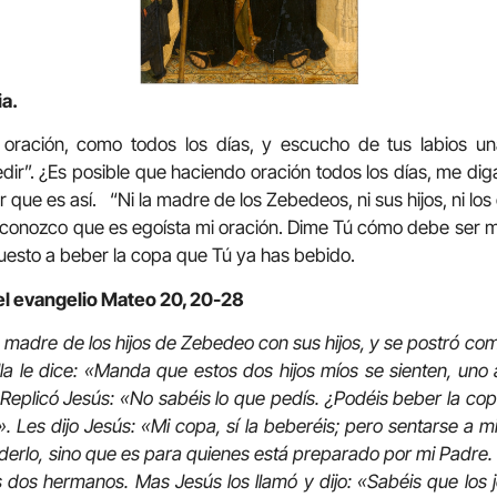
ia.
oración, como todos los días, y escucho de tus labios una
dir”. ¿Es posible que haciendo oración todos los días, me di
 que es así. “Ni la madre de los Zebedeos, ni sus hijos, ni lo
conozco que es egoísta mi oración. Dime Tú cómo debe ser m
puesto a beber la copa que Tú ya has bebido.
el evangelio Mateo 20, 20-28
 madre de los hijos de Zebedeo con sus hijos, y se postró como
lla le dice: «Manda que estos dos hijos míos se sienten, uno 
. Replicó Jesús: «No sabéis lo que pedís. ¿Podéis beber la c
. Les dijo Jesús: «Mi copa, sí la beberéis; pero sentarse a m
erlo, sino que es para quienes está preparado por mi Padre. Al
s dos hermanos. Mas Jesús los llamó y dijo: «Sabéis que los j