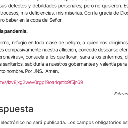
sus defectos y debilidades personales; pero no quisieron. E
trocesos, mis deficiencias, mis miserias. Con la gracia de Di
ero beber en la copa del Señor.
 la pandemia.
rno, refugio en toda clase de peligro, a quien nos dirigimos
es compasivamente nuestra aflicción, concede descanso eter
ronavirus», consuela a los que lloran, sana a los enfermos, 
s sanitarios, sabiduría a nuestros gobernantes y valentía para
santo nombre. Por JNS. Amén.
om/s/lzv8jxg2wev0rgp19oa4qstlo9f5jn69
Este ar
espuesta
 electrónico no será publicada.
Los campos obligatorios e