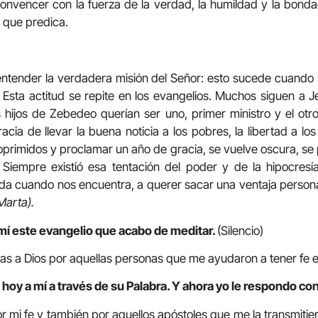
convencer con la fuerza de la verdad, la humildad y la bonda
d que predica.
 entender la verdadera misión del Señor: esto sucede cuand
 Esta actitud se repite en los evangelios. Muchos siguen a Je
s hijos de Zebedeo querían ser uno, primer ministro y el otr
acia de llevar la buena noticia a los pobres, la libertad a los 
s oprimidos y proclamar un año de gracia, se vuelve oscura, se
 Siempre existió esa tentación del poder y de la hipocresí
 da cuando nos encuentra, a querer sacar una ventaja persona
Marta).
mí este evangelio que acabo de meditar.
(Silencio)
as a Dios por aquellas personas que me ayudaron a tener fe e
hoy a mí a través de su Palabra. Y ahora yo le respondo con
r mi fe y también por aquellos apóstoles que me la transmitiero