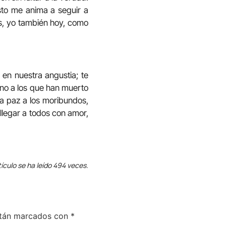
sto me anima a seguir a
os, yo también hoy, como
 en nuestra angustia; te
no a los que han muerto
da paz a los moribundos,
 llegar a todos con amor,
tículo se ha leído 494 veces.
stán marcados con
*