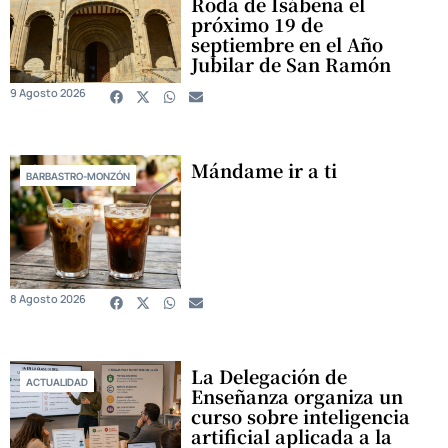
Roda de Isábena el
próximo 19 de
septiembre en el Año
Jubilar de San Ramón
9 Agosto 2026
Mándame ir a ti
BARBASTRO-MONZÓN
8 Agosto 2026
La Delegación de
ACTUALIDAD
Enseñanza organiza un
curso sobre inteligencia
artificial aplicada a la