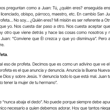
os preguntan como a Juan: Tú, ¿quién eres? enseguida en
 licenciado, obispo, párroco, maestro, etc. En cambio San 
rofeta… No soy… ¿Quién eres? Mi misión es ser referente a Otr
que yo. Nos cuesta dar paso a otro. Nos cuesta aceptar qu
y otro que viene detrás y hace las cosas como nosotros y 
Juan: “Conviene que Él crezca y que yo disminuya”. Pero a
re.
feta
.
 eso de profeta. Decimos que es como un adivino que ve el f
 profeta es el que anuncia y denuncia. Anuncia la Buena Nueva 
e Dios y sobre Jesús. Y denuncia todo lo que está mal. Juan tu
ito tener la mujer de tu hermano”.
 “nunca abaja el dedo”. No puede porque siempre debe apunt
 único necesario a quien debemos adorar. Hoy que tantos niegan