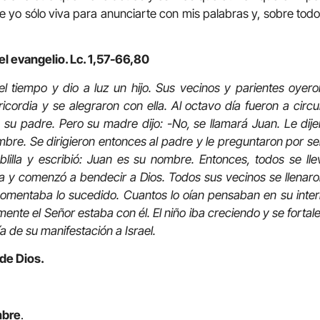
e yo sólo viva para anunciarte con mis palabras y, sobre todo,
el evangelio. Lc. 1,57-66,80
el tiempo y dio a luz un hijo. Sus vecinos y parientes oyer
cordia y se alegraron con ella. Al octavo día fueron a circu
 su padre. Pero su madre dijo: -No, se llamará Juan. Le dij
ombre. Se dirigieron entonces al padre y le preguntaron por 
ablilla y escribió: Juan es su nombre. Entonces, todos se l
a y comenzó a bendecir a Dios. Todos sus vecinos se llenaro
mentaba lo sucedido. Cuantos lo oían pensaban en su interi
nte el Señor estaba con él. El niño iba creciendo y se fortalecí
ía de su manifestación a Israel.
 de Dios.
mbre
.