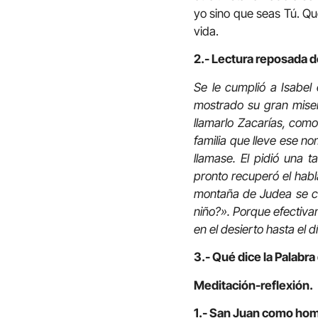
yo sino que seas Tú. Qu
vida.
2.- Lectura reposada d
Se le cumplió a Isabel 
mostrado su gran miseri
llamarlo Zacarías, como
familia que lleve ese n
llamase. El pidió una t
pronto recuperó el habl
montaña de Judea se co
niño?». Porque efectivame
en el desierto hasta el d
3.- Qué dice la Palabra
Meditación-reflexión.
1.- San Juan como ho