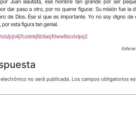
 por Juan Bautista, ese hombre tan grande por ser pequ
or dar paso a otro, por no querer figurar. Su misión fue la 
dero de Dios. Ése sí que es importante. Yo no soy digno de 
 por esta figura tan genial.
om/s/jcjn4j7czslnkj5b5aq10ww9scdvlpq2
Este ar
espuesta
 electrónico no será publicada.
Los campos obligatorios e