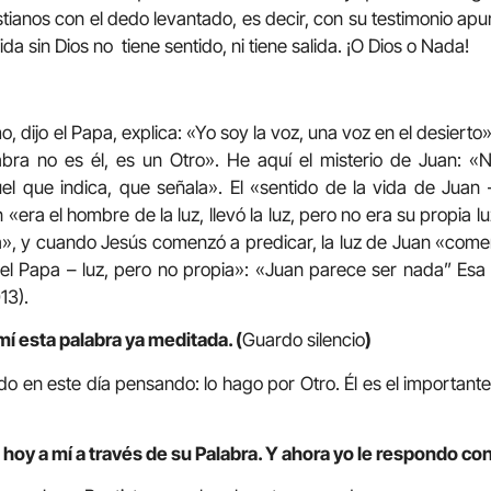
istianos con el dedo levantado, es decir, con su testimonio a
ida sin Dios no tiene sentido, ni tiene salida. ¡O Dios o Nada!
, dijo el Papa, explica: «Yo soy la voz, una voz en el desierto»
abra no es él, es un Otro». He aquí el misterio de Juan: 
el que indica, que señala». El «sentido de la vida de Juan 
era el hombre de la luz, llevó la luz, pero no era su propia luz
, y cuando Jesús comenzó a predicar, la luz de Juan «comen
 el Papa – luz, pero no propia»: «Juan parece ser nada” Esa
13).
mí esta palabra ya meditada. (
Guardo silencio
)
o en este día pensando: lo hago por Otro. Él es el importante
 hoy a mí a través de su Palabra. Y ahora yo le respondo co