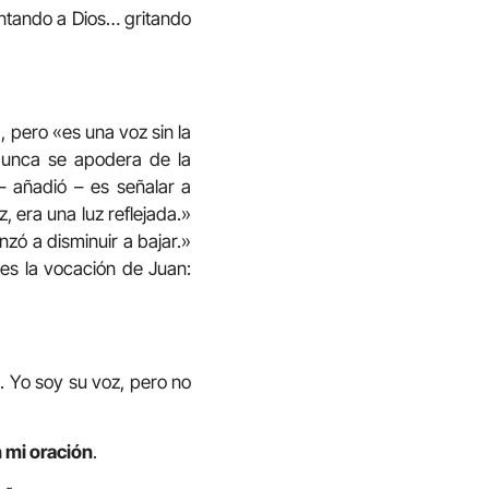
puntando a Dios… gritando
, pero «es una voz sin la
«Nunca se apodera de la
– añadió – es señalar a
, era una luz reflejada.»
zó a disminuir a bajar.»
 es la vocación de Juan:
. Yo soy su voz, pero no
n mi oración
.