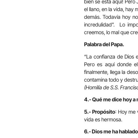
bien se está aquí! Pero
el llano, en la vida, ha
demás. Todavía hoy no
incredulidad”. Lo imp
creemos, lo mal que cre
Palabra del Papa.
“La confianza de Dios e
Pero es aquí donde el
finalmente, llega la de
contamina todo y destru
(Homilía de S.S. Francis
4.- Qué me dice hoy a m
5.- Propósito
: Hoy me v
vida es hermosa.
6.- Dios me ha hablado