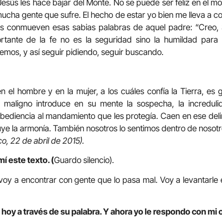
 Jesús les hace bajar del Monte. No se puede ser feliz en el m
y mucha gente que sufre. El hecho de estar yo bien me lleva a c
s conmueven esas sabias palabras de aquel padre: “Creo, 
ortante de la fe no es la seguridad sino la humildad para
emos, y así seguir pidiendo, seguir buscando.
n el hombre y en la mujer, a los cuáles confía la Tierra, es g
 maligno introduce en su mente la sospecha, la incredulid
sobediencia al mandamiento que les protegía. Caen en ese del
ye la armonía. También nosotros lo sentimos dentro de nosotro
co, 22 de abril de 2015).
í este texto. (
Guardo silencio).
oy a encontrar con gente que lo pasa mal. Voy a levantarle e
 hoy a través de su palabra. Y ahora yo le respondo con mi 