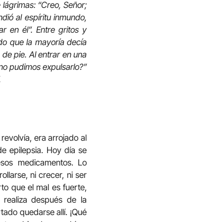
 lágrimas: “Creo, Señor;
dió al espíritu inmundo,
r en él”. Entre gritos y
do que la mayoría decía
de pie. Al entrar en una
 no pudimos expulsarlo?”
.
revolvía, era arrojado al
 epilepsia. Hoy día se
esos medicamentos. Lo
larse, ni crecer, ni ser
to que el mal es fuerte,
 realiza después de la
tado quedarse allí. ¡Qué