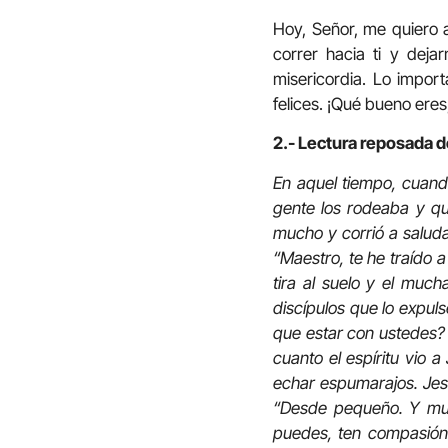
Hoy, Señor, me quiero a
correr hacia ti y dej
misericordia. Lo import
felices. ¡Qué bueno eres
2.- Lectura reposada d
En aquel tiempo, cuando
gente los rodeaba y qu
mucho y corrió a saluda
“Maestro, te he traído a
tira al suelo y el muc
discípulos que lo expul
que estar con ustedes? 
cuanto el espíritu vio a
echar espumarajos. Jes
“Desde pequeño. Y much
puedes, ten compasión 