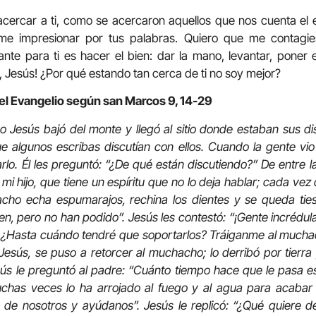
cercar a ti, como se acercaron aquellos que nos cuenta el e
arme impresionar por tus palabras. Quiero que me contagi
ante para ti es hacer el bien: dar la mano, levantar, poner 
, Jesús! ¿Por qué estando tan cerca de ti no soy mejor?
el Evangelio según san Marcos 9, 14-29
 Jesús bajó del monte y llegó al sitio donde estaban sus d
e algunos escribas discutían con ellos. Cuando la gente vio
rlo. Él les preguntó: “¿De qué están discutiendo?” De entre la
 mi hijo, que tiene un espíritu que no lo deja hablar; cada vez
hacho echa espumarajos, rechina los dientes y se queda tie
sen, pero no han podido”. Jesús les contestó: “¡Gente incrédu
¿Hasta cuándo tendré que soportarlos? Tráiganme al muchach
 Jesús, se puso a retorcer al muchacho; lo derribó por tierra
ús le preguntó al padre: “Cuánto tiempo hace que le pasa es
as veces lo ha arrojado al fuego y al agua para acabar c
de nosotros y ayúdanos”. Jesús le replicó: “¿Qué quiere de