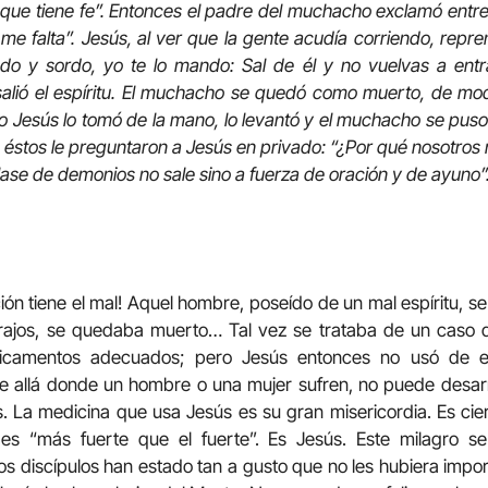
 que tiene fe”. Entonces el padre del muchacho exclamó entre
me falta”. Jesús, al ver que la gente acudía corriendo, repren
udo y sordo, yo te lo mando: Sal de él y no vuelvas a entra
 salió el espíritu. El muchacho se quedó como muerto, de mo
 Jesús lo tomó de la mano, lo levantó y el muchacho se puso 
, éstos le preguntaron a Jesús en privado: “¿Por qué nosotros
clase de demonios no sale sino a fuerza de oración y de ayuno”
n tiene el mal! Aquel hombre, poseído de un mal espíritu, se 
ajos, se quedaba muerto… Tal vez se trataba de un caso de
icamentos adecuados; pero Jesús entonces no usó de 
 allá donde un hombre o una mujer sufren, no puede desarrol
 La medicina que usa Jesús es su gran misericordia. Es cier
es “más fuerte que el fuerte”. Es Jesús. Este milagro se
os discípulos han estado tan a gusto que no les hubiera impor