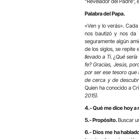
“Revelador del Padre”, el
Palabra del Papa.
«Ven y lo verás». Cada 
nos bautizó y nos da 
seguramente algún amigo
de los siglos, se repite 
llevado a Ti. ¿Qué serí
fe? Gracias, Jesús, po
por ser ese tesoro que 
de cerca y de descubrir
Quien ha conocido a Cri
2015).
4.- Qué me dice hoy a 
5.- Propósito.
Buscar un 
6.- Dios me ha hablado