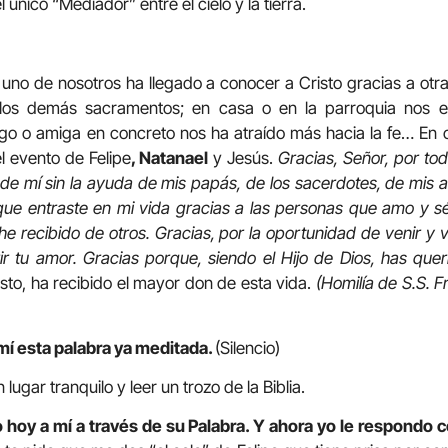
 único “Mediador” entre el cielo y la tierra.
uno de nosotros ha llegado a conocer a Cristo gracias a ot
los demás sacramentos; en casa o en la parroquia nos e
 o amiga en concreto nos ha atraído más hacia la fe… En ca
el evento de Felipe
, Natanael
y Jesús.
Gracias, Señor, por to
a de mí sin la ayuda de mis papás, de los sacerdotes, de mis
rque entraste en mi vida gracias a las personas que amo y 
he recibido de otros. Gracias, por la oportunidad de venir y
 tu amor. Gracias porque, siendo el Hijo de Dios, has queri
sto, ha recibido el mayor don de esta vida.
(Homilía de S.S. F
mí esta palabra ya meditada.
(Silencio)
lugar tranquilo y leer un trozo de la Biblia.
 hoy a mí a través de su Palabra. Y ahora yo le respondo c