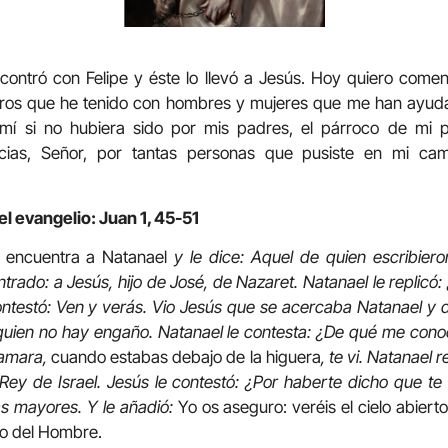
contró con Felipe y éste lo llevó a Jesús. Hoy quiero come
tros que he tenido con hombres y mujeres que me han ayud
í si no hubiera sido por mis padres, el párroco de mi pue
ias, Señor, por tantas personas que pusiste en mi c
el evangelio: Juan 1, 45-51
e encuentra a Natanael
y le dice: Aquel de quien escribiero
trado: a Jesús, hijo de José, de Nazaret. Natanael le replicó:
ontestó: Ven y verás. Vio Jesús que se acercaba Natanael y dij
 quien no hay engaño. Natanael le contesta: ¿De qué me con
llamara,
cuando estabas debajo de la higuera
, te vi. Natanael 
l Rey de Israel. Jesús le contestó: ¿Por haberte dicho que te 
s mayores. Y le añadió:
Yo os aseguro: veréis el cielo abiert
ijo del Hombre.