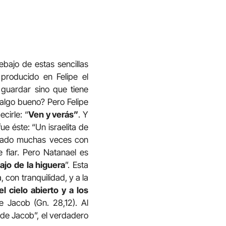
ebajo de estas sencillas
producido en Felipe el
 guardar sino que tiene
 algo bueno? Pero Felipe
cirle: “
Ven y verás”
. Y
e éste: “Un israelita de
trado muchas veces con
e fiar. Pero Natanael es
jo de la higuera
”. Esta
, con tranquilidad, y a la
el cielo abierto y a los
e Jacob (Gn. 28,12). Al
 de Jacob”, el verdadero