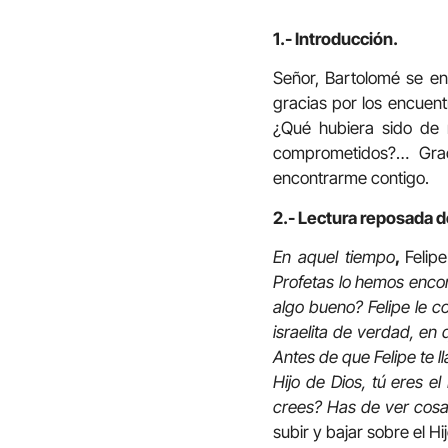
1.- Introducción.
Señor, Bartolomé se en
gracias por los encuen
¿Qué hubiera sido de m
comprometidos?… Grac
encontrarme contigo.
2.- Lectura reposada d
En aquel tiempo
,
Felip
Profetas lo hemos encon
algo bueno? Felipe le c
israelita de verdad, en
Antes de que Felipe te 
Hijo de Dios, tú eres e
crees? Has de ver cosa
subir y bajar sobre el H