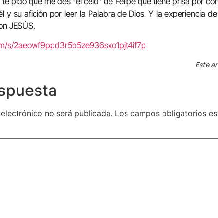
 te pido que me des “el celo” de Felipe que tiene prisa por com
l y su afición por leer la Palabra de Dios. Y la experiencia d
con JESÚS.
com/s/2aeowf9ppd3r5b5ze936sxo1pjt4if7p
Este ar
espuesta
 electrónico no será publicada.
Los campos obligatorios e