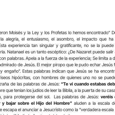
eron Moisés y la Ley y los Profetas lo hemos encontrado” D
la alegría, el entusiasmo, el asombro, el impacto que ha 
sta experiencia tan singular y gratificante, no se la puede
a. Natanael es un tanto escéptico: ¿De Nazaret puede salir
on palabras. Apela a la fuerza de la experiencia; Se limita a de
admirado de Jesús. El mejor piropo que le pudo echar Jesús fu
ay engaño”. Estas palabras indican que Jesús se ha encon
fariseos hipócritas, con hombres de quienes uno no se pued
xtraña de las palabras de Jesús:
“Te vi cuando estabas deba
e que tenían los judíos de leer la Biblia, a la puerta de su casa
, para protegerse del sol. Las palabras de Jesús:
veréis 
r y bajar sobre el Hijo del Hombre”
aluden a la escala d
le escapa el anunciar a Jesucristo como la “verdadera escala