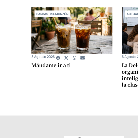
BARBASTRO-MONZÓN
ACTUAL
8 Agosto 2026
6 Agosto 
Mándame ir a ti
La Del
organi
intelig
la cla