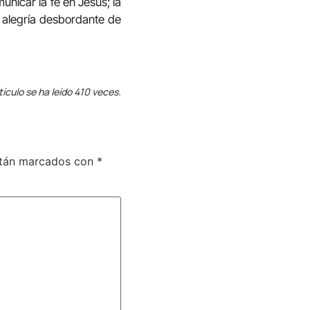
unicar la fe en Jesús; la
e alegría desbordante de
tículo se ha leído 410 veces.
stán marcados con
*