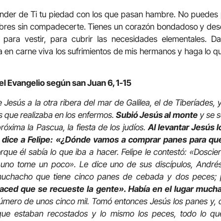
ender de Ti tu piedad con los que pasan hambre. No puedes p
mbres sin compadecerte. Tienes un corazón bondadoso y des
 para vestir, para cubrir las necesidades elementales.
a en carne viva los sufrimientos de mis hermanos y haga lo q
el Evangelio según san Juan 6, 1-15
 Jesús a la otra ribera del mar de Galilea, el de Tiberíades,
s que realizaba en los enfermos.
Subió Jesús al monte
y se s
róxima la Pascua, la fiesta de los judíos.
Al levantar Jesús l
, dice a Felipe: «¿Dónde vamos a comprar panes para q
rque él sabía lo que iba a hacer. Felipe le contestó: «Dosci
uno tome un poco». Le dice uno de sus discípulos, André
muchacho que tiene cinco panes de cebada y dos peces; 
aced que se recueste la gente». Había en el lugar mucha
úmero de unos cinco mil. Tomó entonces Jesús los panes y, 
s que estaban recostados y lo mismo los peces, todo lo qu