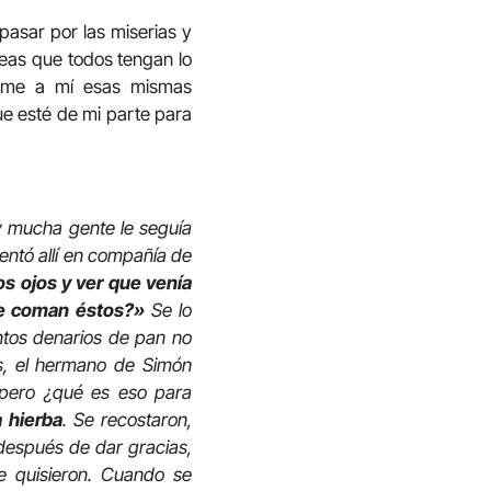
asar por las miserias y
eas que todos tengan lo
 Dame a mí esas mismas
ue esté de mi parte para
 y mucha gente le seguía
entó allí en compañía de
os ojos y ver que venía
ue coman éstos?»
Se lo
entos denarios de pan no
s, el hermano de Simón
pero ¿qué es eso para
 hierba
. Se recostaron,
después de dar gracias,
e quisieron. Cuando se