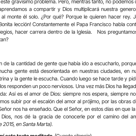
io este gravísimo problema. Pero, mientras tanto, no podemo
prendamos a compartir y Dios multiplicará nuestra generosid
al monte él solo. ¿Por qué? Porque le quieren hacer rey. J
Bonita lección! Constantemente el Papa Francisco habla con
ivilegios, hacer carrera dentro de la Iglesia. Nos preguntamo
zan?
 de la cantidad de gente que había ido a escucharlo, porque
ucha gente está desorientada en nuestras ciudades, en nu
trina y la gente le escucha. Cuando luego se hace tarde y pi
ulos responden un poco nerviosos. Una vez más Dios ha llegado
da: Así es el amor de Dios: siempre nos espera, siempre no
os subir por el escalón del amor al prójimo, por las obras d
 Señor nos ha enseñado. Que el Señor, en estos días en que la
e Dios, nos dé la gracia de conocerle por el camino del a
e 2015, en Santa Marta).