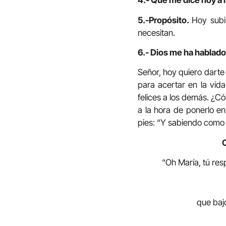
4.- Qué me dice hoy a 
5.-Propósito.
Hoy subi
necesitan.
6.- Dios me ha hablado 
Señor, hoy quiero darte
para acertar en la vida
felices a los demás. ¿C
a la hora de ponerlo en
pies: “Y sabiendo como s
O
“Oh María, tú re
que bajo