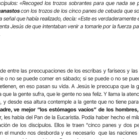
iscípulos: «Recoged los trozos sobrantes para que nada se p
 canastos
con los trozos de los cinco panes de cebada que so
la señal que había realizado, decía: «Este es verdaderamente e
nta Jesús de que intentaban venir a tomarle por la fuerza p
.
de entre las preocupaciones de los escribas y fariseos y las 
de o no se puede comer en sábado; si se puede o no se pued
tienen, en eso pasan su vida. A Jesús le preocupa que la g
que la gente sufra, que le gente no sea feliz. Y llama la aten
, y desde esa altura contemple a la gente que no tiene par
 Padre, ve mejor “los estómagos vacíos” de los hombres
 les habla del Pan de la Eucaristía. Podía haber hecho el mila
ción de los discípulos. Ellos le traen “cinco panes y dos 
n el mundo nos desborda y es necesario que las naciones r