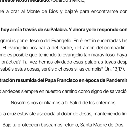
mí este texto meditado.
(Guardo silencio)
ré a orar al Monte de Dios y bajaré para encontrarme c
hoy a mí a través de su Palabra. Y ahora yo le respondo con
 gracias por el tesoro del Evangelio. En él están encerradas l
. El evangelio nos habla del Padre, del amor, del compartir,
ómo es posible que teniendo tu evangelio tan maravilloso, h
 práctica? Tal vez hemos olvidado esas palabras tuyas desp
abéis estas cosas, seréis dichosos si las cumplís” (Jn. 13,17).
ración resumida del Papa Francisco en época de Pandemi
splandeces siempre en nuestro camino como signo de salvació
Nosotros nos confiamos a ti, Salud de los enfermos,
 la cruz estuviste asociada al dolor de Jesús, manteniendo fir
Bajo tu protección buscamos refugio, Santa Madre de Dios.