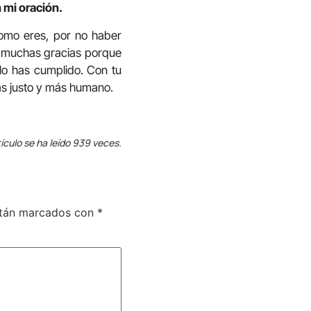
 mi oración.
como eres, por no haber
doy muchas gracias porque
 lo has cumplido. Con tu
ás justo y más humano.
ículo se ha leído 939 veces.
stán marcados con
*