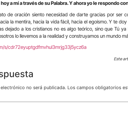
hoy a mí a través de su Palabra. Y ahora yo le respondo con
rato de oración siento necesidad de darte gracias por ser 
acia la mentira, hacia la vida fácil, hacia el egoísmo. Y te 
 dejado a los cristianos no es algo teórico, sino que Tú ya
osotros lo llevemos a la realidad y construyamos un mundo m
com/s/cdr72eyuptgdfmvhul3mrjg33j5ycz6a
Este art
espuesta
 electrónico no será publicada.
Los campos obligatorios e