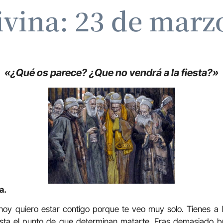
ivina: 23 de marz
«¿Qué os parece? ¿Que no vendrá a la fiesta?»
a.
hoy quiero estar contigo porque te veo muy solo. Tienes a l
hasta el punto de que determinan matarte. Eras demasiado 