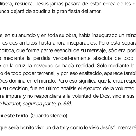
ibera, resucita. Jesús jamás pasará de estar cerca de los q
nca dejará de acudir a la gran fiesta del amor.
 en su anuncio y en toda su obra, había inaugurado un reino 
os dos ámbitos hasta ahora inseparables. Pero esta separac
olítica, que forma parte esencial de su mensaje, sólo era posi
lo mediante la pérdida verdaderamente absoluta de todo 
en la cruz, la novedad se hacía realidad. Sólo mediante la 
 de todo poder terrenal, y por eso enaltecido, aparece tam
ios domina en el mundo. Pero eso significa que la cruz resp
 su decisión, fue en último análisis el ejecutor de la volunt
ra impura y no respondiera a la voluntad de Dios, sino a sus
e Nazaret, segunda parte, p. 66).
í este texto.
(Guardo silencio).
e sería bonito vivir un día tal y como lo vivió Jesús? Intentaré 