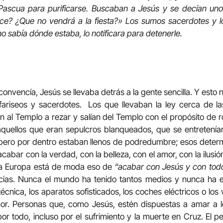
 Pascua para purificarse. Buscaban a Jesús y se decían uno
e? ¿Que no vendrá a la fiesta?» Los sumos sacerdotes y l
o sabía dónde estaba, lo notificara para detenerle.
onvencía, Jesús se llevaba detrás a la gente sencilla. Y esto n
 fariseos y sacerdotes. Los que llevaban la ley cerca de l
n al Templo a rezar y salían del Templo con el propósito de r
quellos que eran sepulcros blanqueados, que se entretenían 
pero por dentro estaban llenos de podredumbre; esos deter
abar con la verdad, con la belleza, con el amor, con la ilusi
ja Europa está de moda eso de
“acabar con Jesús y con todo 
ias. Nunca el mundo ha tenido tantos medios y nunca ha e
écnica, los aparatos sofisticados, los coches eléctricos o los 
mor. Personas que, como Jesús, estén dispuestas a amar a 
r todo, incluso por el sufrimiento y la muerte en Cruz. El p