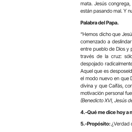
mata. Jesús congrega, l
están pasando mal. Y nu
Palabra del Papa.
“Hemos dicho que Jesús,
comenzado a deslindar l
entre pueblo de Dios y p
través de la cruz: só
despojado radicalmente 
Aquel que es desposeído
el modo nuevo en que D
divina y que Caifás, con
motivación personal fue
(Benedicto XVI, Jesús d
4.-Qué me dice hoy a m
5.-Propósito:
¿Verdad qu