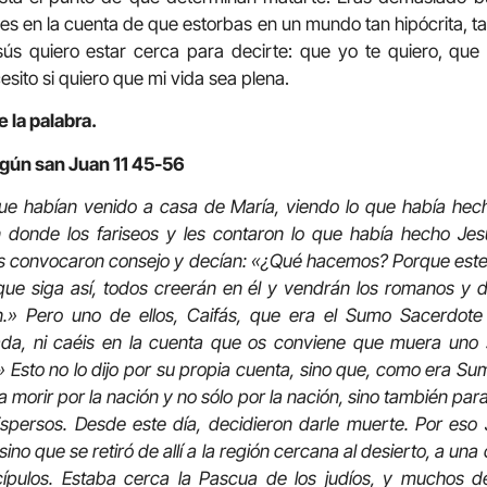
s en la cuenta de que estorbas en un mundo tan hipócrita, tan
ús quiero estar cerca para decirte: que yo te quiero, que
sito si quiero que mi vida sea plena.
 la palabra.
egún san Juan 11 45-56
ue habían venido a casa de María, viendo lo que había hech
n donde los fariseos y les contaron lo que había hecho Je
eos convocaron consejo y decían: «¿Qué hacemos? Porque est
que siga así, todos creerán en él y vendrán los romanos y 
.» Pero uno de ellos, Caifás, que era el Sumo Sacerdote 
da, ni caéis en la cuenta que os conviene que muera uno 
» Esto no lo dijo por su propia cuenta, sino que, como era S
 morir por la nación y no sólo por la nación, sino también para 
spersos. Desde este día, decidieron darle muerte. Por es
 sino que se retiró de allí a la región cercana al desierto, a un
iscípulos. Estaba cerca la Pascua de los judíos, y muchos d