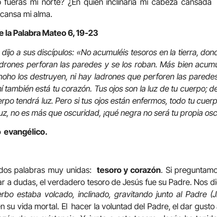
o fueras mi norte? ¿En quién inclinaría mi cabeza cansada 
scansa mi alma.
e la Palabra Mateo 6, 19-23
dijo a sus discípulos: «No acumuléis tesoros en la tierra, donde
drones perforan las paredes y se los roban. Más bien acumu
el moho los destruyen, ni hay ladrones que perforen las parede
í también está tu corazón. Tus ojos son la luz de tu cuerpo; d
rpo tendrá luz. Pero si tus ojos están enfermos, todo tu cuer
 luz, no es más que oscuridad, ¡qué negra no será tu propia os
o evangélico.
 dos palabras muy unidas:
tesoro y corazón
. Si preguntamo
gar a dudas, el verdadero tesoro de Jesús fue su Padre. Nos 
erbo estaba volcado, inclinado, gravitando junto al Padre (Jn.
su vida mortal. El hacer la voluntad del Padre, el dar gusto 