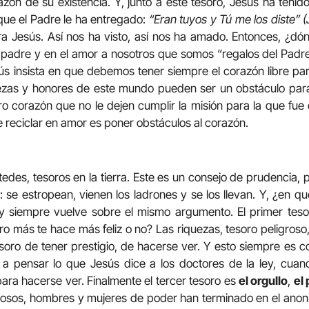
razón de su existencia. Y, junto a este tesoro, Jesús ha teni
que el Padre le ha entregado:
“Eran tuyos y Tú me los diste” (J
ra Jesús. Así nos ha visto, así nos ha amado. Entonces, ¿d
padre y en el amor a nosotros que somos “regalos del Padre
ús insista en que debemos tener siempre el corazón libre pa
ezas y honores de este mundo pueden ser un obstáculo par
o corazón que no le dejen cumplir la misión para la que fue 
 reciclar en amor es poner obstáculos al corazón.
des, tesoros en la tierra. Este es un consejo de prudencia, 
s: se estropean, vienen los ladrones y se los llevan. Y, ¿en q
 y siempre vuelve sobre el mismo argumento. El primer tes
o más te hace más feliz o no? Las riquezas, tesoro peligroso
tesoro de tener prestigio, de hacerse ver. Y esto siempre es
 a pensar lo que Jesús dice a los doctores de la ley, cu
ara hacerse ver. Finalmente el tercer tesoro es
el orgullo
,
el
osos, hombres y mujeres de poder han terminado en el anoni