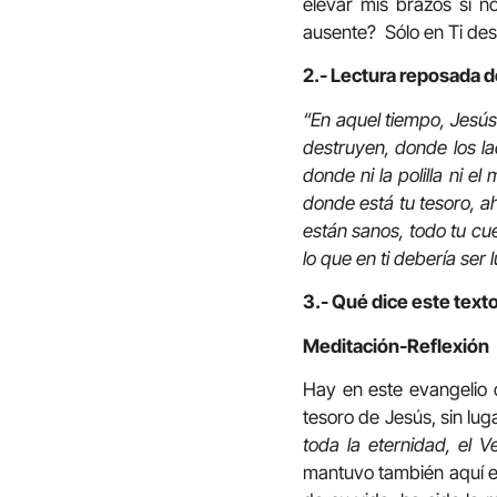
elevar mis brazos si n
ausente? Sólo en Ti de
2.- Lectura reposada d
“En aquel tiempo, Jesús 
destruyen, donde los la
donde ni la polilla ni 
donde está tu tesoro, ah
están sanos, todo tu cue
lo que en ti debería ser
3.- Qué dice este text
Meditación-Reflexión
Hay en este evangelio
tesoro de Jesús, sin lu
toda la eternidad, el V
mantuvo también aquí en 