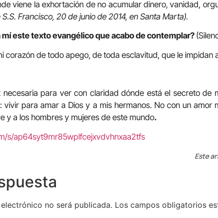
nde viene la exhortación de no acumular dinero, vanidad, orgu
 S.S. Francisco, 20 de junio de 2014, en Santa Marta).
a mí este texto evangélico que acabo de contemplar?
(Silen
mi corazón de todo apego, de toda esclavitud, que le impida
 necesaria para ver con claridad dónde está el secreto de m
dad: vivir para amar a Dios y a mis hermanos. No con un amo
e y a los hombres y mujeres de este mundo
.
om/s/ap64syt9mr85wplfcejxvdvhnxaa2tfs
Este ar
espuesta
 electrónico no será publicada.
Los campos obligatorios e