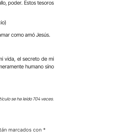
llo, poder. Estos tesoros
cio)
n amar como amó Jesús.
i vida, el secreto de mi
r meramente humano sino
tículo se ha leído 704 veces.
stán marcados con
*