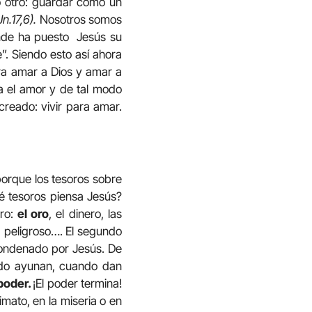
do otro: guardar como un
n.17,6).
Nosotros somos
ónde ha puesto Jesús su
”. Siendo esto así ahora
ra amar a Dios y amar a
a el amor y de tal modo
creado: vivir para amar.
porque los tesoros sobre
ué tesoros piensa Jesús?
oro:
el oro
, el dinero, las
, peligroso…. El segundo
 condenado por Jesús. De
ando ayunan, cuando dan
 poder.
¡El poder termina!
mato, en la miseria o en