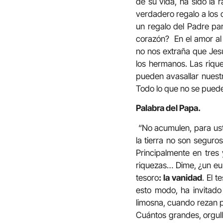
de su vida, ha sido la 
verdadero regalo a los 
un regalo del Padre pa
corazón? En el amor al 
no nos extraña que Jes
los hermanos. Las riqu
pueden avasallar nuestr
Todo lo que no se puede
Palabra del Papa.
“No acumulen, para uste
la tierra no son seguro
Principalmente en tres
riquezas… Dime, ¿un eur
tesoro
: la vanidad
. El 
esto modo, ha invitado
limosna, cuando rezan p
Cuántos grandes, orgull