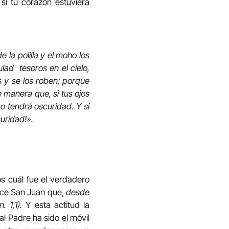
si tu corazón estuviera
 la polilla y el moho los
lad tesoros en el cielo,
s y se los roben; porque
e manera que, si tus ojos
po tendrá oscuridad. Y si
curidad!».
s cuál fue el verdadero
dice San Juan que,
desde
 1,1).
Y esta actitud la
al Padre ha sido el móvil