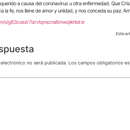
querido a causa del coronavirus u otra enfermedad. Que Cris
ca la fe, nos llene de amor y unidad, y nos conceda su paz. A
om/s/g83coezr7izrvtqnxcna6mwqikhblrzr
Este art
espuesta
 electrónico no será publicada.
Los campos obligatorios e