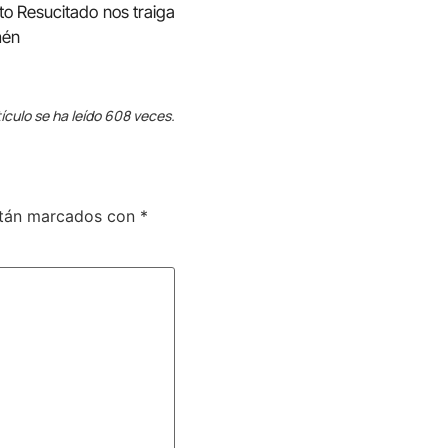
to Resucitado nos traiga
mén
ículo se ha leído 608 veces.
stán marcados con
*