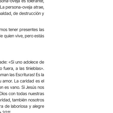
rsona-oveja es tolerante,
 La persona-oveja atrae,
maldad, de destrucción y
emos tener presentes las
e quien vive, pero estás
ade: «Si uno adolece de
 fuera, a las tinieblas».
man las Escrituras! Es la
u amor. La caridad es el
on es vano. Si Jesús nos
Dios con todas nuestras
aridad, también nosotros
ra de laboriosa y alegre
e 2011
.