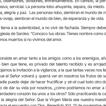
s, disensiones, divisiones, enfrentamientos. En cambio, la pe
iva, servicial. La persona-lobo ahuyenta, separa, da miedo.
a, alegría y paz. Las personas-lobo, siembran el mundo de 
-oveja, siembran el mundo de bien, de esperanza y de vida.
 llama a la autenticidad, a no vivir de fachada. Siempre deb
 Iglesia de Sardes: “Conozco tus obras: Tienes nombre como d
amos muertos si no vivimos del amor.
onsiste en amar tanto a los amigos como a los enemigos, añ
 bien que tiene, es privado del talento recibido y es arrojado
mos la invitación a la vigilancia, a la que tantas veces nos lla
ue el Señor volverá y querrá ver en nosotros los frutos de s
die puede dejar de hacer fructificar y sin el cual todo otro d
o de dar su vida por nosotros, ¿cómo podríamos no amar a 
rdadero corazón los unos a los otros? Sólo practicando la c
la alegría del Señor. Que la Virgen María sea nuestra maest
hacia el encuentro con Dios.
Benedicto XVI, 13 de noviembre d