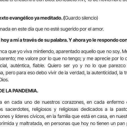
exto evangélico ya meditado. (
Guardo silencio)
nada en este día que no esté sugerido por el amor.
hoy a mí a través de su palabra. Y ahora yo le respondo con
nca que yo viva mintiendo, aparentado aquello que no soy. 
arento; me valore por lo que no tengo; y me aprecie por lo q
vicial, auténtica, fiable. Quiero ser yo y no lo que parezc
, pero para eso debo vivir de la verdad, la autenticidad, la t
Dios.
DE LA PANDEMIA.
a en cada uno de nuestros corazones, en cada enfermo de
s sacerdotes, religiosos y religiosas dedicados a la pasto
nes y líderes cívicos, en la familia que está en casa, en nues
oprimida y maltratada, en personas que hoy no tienen un pan