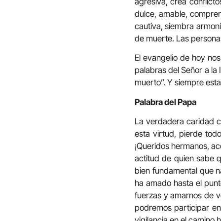
agresiva, crea conflicto
dulce, amable, comprens
cautiva, siembra armoní
de muerte. Las personas
El evangelio de hoy nos
palabras del Señor a la
muerto”. Y siempre est
Palabra del Papa
La verdadera caridad c
esta virtud, pierde todo
¡Queridos hermanos, acoja
actitud de quien sabe q
bien fundamental que na
ha amado hasta el punt
fuerzas y amarnos de ve
podremos participar en 
vigilancia en el camino 