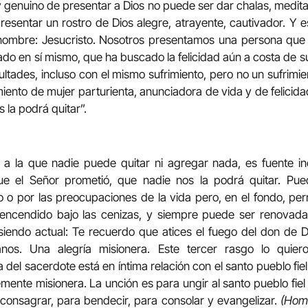
 genuino de presentar a Dios no puede ser dar chalas, meditac
presentar un rostro de Dios alegre, atrayente, cautivador. Y 
n nombre: Jesucristo. Nosotros presentamos una persona que
o en sí mismo, que ha buscado la felicidad aún a costa de s
ltades, incluso con el mismo sufrimiento, pero no un sufrimie
imiento de mujer parturienta, anunciadora de vida y de felici
s la podrá quitar”.
, a la que nadie puede quitar ni agregar nada, es fuente in
 que el Señor prometió, que nadie nos la podrá quitar. P
 o por las preocupaciones de la vida pero, en el fondo, pe
 encendido bajo las cenizas, y siempre puede ser renovad
iendo actual: Te recuerdo que atices el fuego del don de D
os. Una alegría misionera. Este tercer rasgo lo quier
a del sacerdote está en íntima relación con el santo pueblo fie
mente misionera. La unción es para ungir al santo pueblo fiel 
 consagrar, para bendecir, para consolar y evangelizar.
(Homi