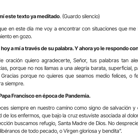
mí este texto ya meditado
. (Guardo silencio)
que en este día me voy a encontrar con situaciones que me h
miento en gozo.
hoy a mí a través de su palabra. Y ahora yo le respondo con
de oración quiero agradecerte, Señor, tus palabras tan al
ias, porque no nos llamas a una alegría barata, superficial, p
Gracias porque no quieres que seamos medio felices, o fel
ra siempre.
 Papa Francisco en época de Pandemia.
eces siempre en nuestro camino como signo de salvación y
ud de los enfermos, que bajo la cruz estuviste asociada al dol
otección buscamos refugio, Santa Madre de Dios. No despreci
libéranos de todo pecado, o Virgen gloriosa y bendita”.