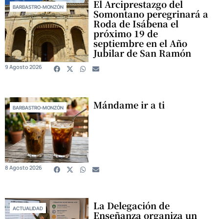
El Arciprestazgo del
BARBASTRO-MONZÓN
Somontano peregrinará a
Roda de Isábena el
próximo 19 de
septiembre en el Año
Jubilar de San Ramón
9 Agosto 2026
Mándame ir a ti
BARBASTRO-MONZÓN
8 Agosto 2026
La Delegación de
ACTUALIDAD
Enseñanza organiza un