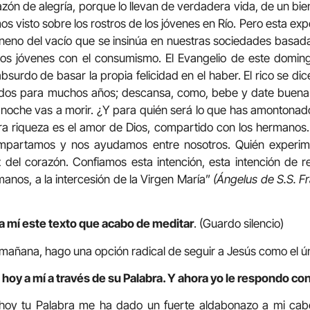
corazón de alegría, porque lo llevan de verdadera vida, de un b
os visto sobre los rostros de los jóvenes en Río. Pero esta exp
eneno del vacío que se insinúa en nuestras sociedades basadas
os jóvenes con el consumismo. El Evangelio de este doming
surdo de basar la propia felicidad en el haber. El rico se di
dos para muchos años; descansa, como, bebe y date buena vi
 noche vas a morir. ¿Y para quién será lo que has amontona
a riqueza es el amor de Dios, compartido con los hermanos
mpartamos y nos ayudamos entre nosotros. Quién experim
 del corazón. Confiamos esta intención, esta intención de r
manos, a la intercesión de la Virgen María”
(Ángelus de S.S. F
a mí este texto que acabo de meditar
. (Guardo silencio)
mañana, hago una opción radical de seguir a Jesús como el ún
hoy a mí a través de su Palabra. Y ahora yo le respondo con
 hoy tu Palabra me ha dado un fuerte aldabonazo a mi ca