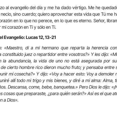
zo al evangelio del día y me ha dado vértigo. Me he quedad
r necio, sino cuerdo; quiero aprovechar esta vida que Tú me
orazón en lo que no perece, en lo que es eterno. Señor, líbra
mi corazón en Ti y sólo en Ti.
el Evangelio: Lucas 12, 13-21
o: «Maestro, di a mi hermano que reparta la herencia con
constituido juez o repartidor entre vosotros?» Y les dijo: «
n la abundancia, la vida de uno no está asegurada por su
e cierto hombre rico dieron mucho fruto; y pensaba entre s
nir mi cosecha?» Y dijo: «Voy a hacer esto: Voy a demoler m
niré allí todo mi trigo y mis bienes, y diré a mi alma: Alma,
os. Descansa, come, bebe, banquetea.» Pero Dios le dijo: «¡
as cosas que preparaste, ¿para quién serán?» Así es el que at
n a Dios».