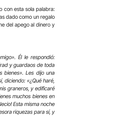
o con esta sola palabra:
 has dado como un regalo
me del apego al dinero y
migo». Él le respondió:
Mirad y guardaos de toda
s bienes». Les dijo una
í, diciendo: «¿Qué haré,
is graneros, y edificaré
 tienes muchos bienes en
Necio! Esta misma noche
esora riquezas para sí, y