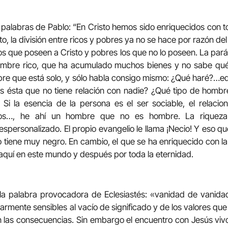
labras de Pablo: “En Cristo hemos sido enriquecidos con tod
, la división entre ricos y pobres ya no se hace por razón del 
 los que poseen a Cristo y pobres los que no lo poseen. La par
mbre rico, que ha acumulado muchos bienes y no sabe qué 
bre que está solo, y sólo habla consigo mismo: ¿Qué haré?…e
s ésta que no tiene relación con nadie? ¿Qué tipo de hombr
Si la esencia de la persona es el ser sociable, el relacio
tros…, he ahí un hombre que no es hombre. La riqueza
spersonalizado. El propio evangelio le llama ¡Necio! Y eso q
 tiene muy negro. En cambio, el que se ha enriquecido con la
a aquí en este mundo y después por toda la eternidad.
a la palabra provocadora de Eclesiastés: «vanidad de vanid
larmente sensibles al vacío de significado y de los valores qu
las consecuencias. Sin embargo el encuentro con Jesús vivo,