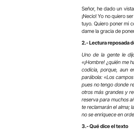
Señor, he dado un vista
¡Necio! Yo no quiero se
tuyo. Quiero poner mi c
dame la gracia de poner 
2.- Lectura reposada d
Uno de la gente le dij
«¡Hombre! ¿quién me ha 
codicia, porque, aun e
parábola: «Los campos d
pues no tengo donde reu
otros más grandes y reu
reserva para muchos añ
te reclamarán el alma; l
no se enriquece en orde
3.- Qué dice el texto