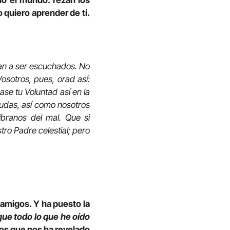
mo el mundo: rezan los
o quiero aprender de ti.
 van a ser escuchados. No
osotros, pues, orad así:
ase tu Voluntad así en la
eudas, así como nosotros
branos del mal. Que si
ro Padre celestial; pero
amigos. Y ha puesto la
ue todo lo que he oído
os que nos ha revelado