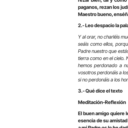
rezar bien, tal y com
paganos, rezan los judí
Maestro bueno, enséñam
2.- Leo despacio la pal
Y al orar, no charléis m
seáis como ellos, porqu
Padre nuestro que estás 
tierra como en el cielo
hemos perdonado a nue
vosotros perdonáis a lo
si no perdonáis a los 
3.- Qué dice el texto
Meditación-Reflexión
El buen amigo quiere 
esencia de su amistad 
a mi Padre os lo he dad