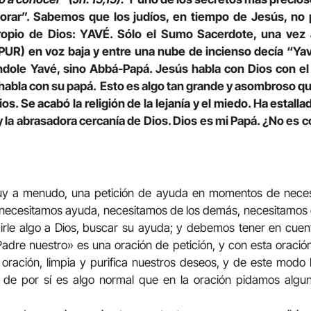
rar”. Sabemos que los judíos, en tiempo de Jesús, no 
opio de Dios: YAVÉ. Sólo el Sumo Sacerdote, una vez a
PUR) en voz baja y entre una nube de incienso decía “Yav
ndole Yavé, sino Abbá-Papá. Jesús habla con Dios con el 
 habla con su papá. Esto es algo tan grande y asombroso q
s. Se acabó la religión de la lejanía y el miedo. Ha estallad
z y la abrasadora cercanía de Dios. Dios es mi Papá. ¿No es
uy a menudo, una petición de ayuda en momentos de neces
necesitamos ayuda, necesitamos de los demás, necesitamos d
irle algo a Dios, buscar su ayuda; y debemos tener en cuent
adre nuestro» es una oración de petición, y con esta oració
oración, limpia y purifica nuestros deseos, y de este modo l
i de por sí es algo normal que en la oración pidamos algu