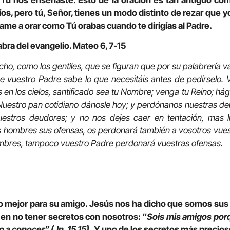
o Tú nos enseñaste. Esto de la oración es tan antiguo co
os, pero tú, Señor, tienes un modo distinto de rezar que y
e a orar como Tú orabas cuando te dirigías al Padre.
abra del evangelio. Mateo 6, 7-15
ucho, como los gentiles, que se figuran que por su palabrería
e vuestro Padre sabe lo que necesitáis antes de pedírselo. V
en los cielos, santificado sea tu Nombre; venga tu Reino; hág
. Nuestro pan cotidiano dánosle hoy; y perdónanos nuestras d
stros deudores; y no nos dejes caer en tentación, mas lí
s hombres sus ofensas, os perdonará también a vosotros vuest
hombres, tampoco vuestro Padre perdonará vuestras ofensas.
lo mejor para su amigo. Jesús nos ha dicho que somos sus 
en no tener secretos con nosotros: “
Sois mis amigos porq
o a conocer” (Jn. 15,15).
Y uno de los secretos más precios