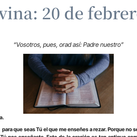
vina: 20 de febre
“Vosotros, pues, orad así: Padre nuestro”
ia.
 para que seas Tú el que me enseñes a rezar. Porque no se 