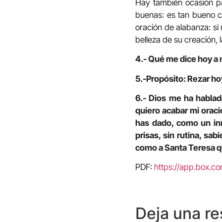
Hay también ocasión pa
buenas: es tan bueno c
oración de alabanza: si
belleza de su creación,
4.- Qué me dice hoy a m
5.-Propósito: Rezar hoy
6.- Dios me ha hablad
quiero acabar mi orac
has dado, como un inm
prisas, sin rutina, s
como a Santa Teresa que
PDF:
https://app.box.
Deja una r