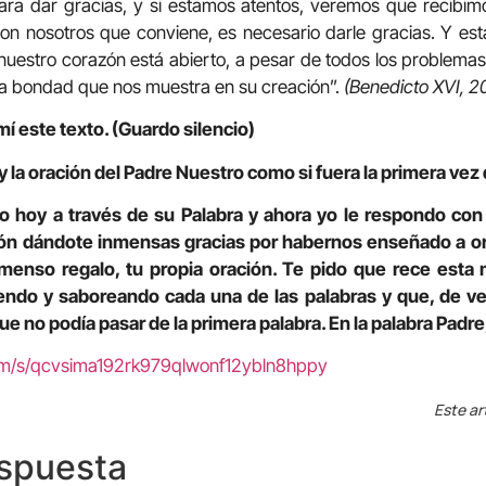
ra dar gracias, y si estamos atentos, veremos que recibim
on nosotros que conviene, es necesario darle gracias. Y es
 nuestro corazón está abierto, a pesar de todos los problema
 la bondad que nos muestra en su creación”.
(Benedicto XVI, 20
í este texto. (Guardo silencio)
 la oración del Padre Nuestro como si fuera la primera vez 
o hoy a través de su Palabra y ahora yo le respondo con
ión dándote inmensas gracias por habernos enseñado a or
enso regalo, tu propia oración. Te pido que rece esta m
abiendo y saboreando cada una de las palabras y que, de 
 no podía pasar de la primera palabra. En la palabra Padre,
com/s/qcvsima192rk979qlwonf12ybln8hppy
Este ar
espuesta