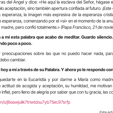
as del Ángel y dice: «He aquí la esclava del Señor, hágase 
lo aceptación, sino también apertura confiada al futuro. ¡Est
a esperanza, la imagen más expresiva de la esperanza cristi
e esperanza, comenzando por el «sí» en el momento de la anu
r madre, pero confió totalmente.»
(Papa Francisco, 21 de nov
a mí esta palabra que acabo de meditar. Guardo silencio. 
ndo poco a poco.
r preocupaciones sobre las que no puedo hacer nada, par
 debo cambiar.
hoy a mí a través de su Palabra. Y ahora yo le respondo con
 quedarte en la Eucaristía y por darme a María como madr
 actitud de acogida y aceptación, su humildad, me motivan 
 infiel, pero lleno de alegría por saber que con tu gracia, las 
om/s/j6eawjullk7triwtdou7yb75ec97srfp
Este art