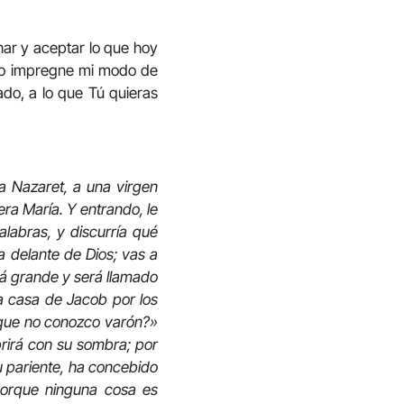
har y aceptar lo que hoy
lio impregne mi modo de
ado, a lo que Tú quieras
da Nazaret, a una virgen
ra María. Y entrando, le
palabras, y discurría qué
ia delante de Dios; vas a
erá grande y será llamado
 la casa de Jacob por los
o que no conozco varón?»
ubrirá con su sombra; por
tu pariente, ha concebido
 porque ninguna cosa es