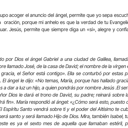
upo acoger el anuncio del ángel, permite que yo sepa escuc
a oración, porque mi anhelo es que la verdad de tu Evange
uar. Jesús, permite que siempre diga un «sí», alegre y confi
o por Dios el ángel Gabriel a una ciudad de Galilea, llama
 llamado José, de la casa de David; el nombre de la virgen e
e gracia, el Señor está contigo». Ella se conturbó por estas 
o. El ángel le dijo: «No temas, María, porque has hallado grac
s a dar a luz un hijo, a quien pondrás por nombre Jesús .El s
Señor Dios le dará el trono de David, su padre; reinará sobre
ndrá fin». María respondió al ángel: «¿Cómo será esto, puest
El Espíritu Santo vendrá sobre ti y el poder del Altísimo te c
erá santo y será llamado Hijo de Dios. Mira, también Isabel, 
 este es ya el sexto mes de aquella que llamaban estéril,