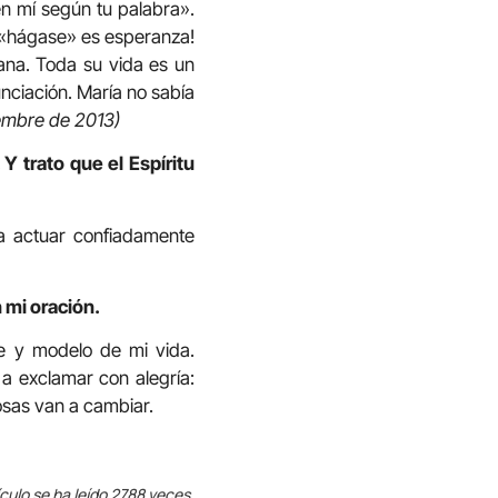
en mí según tu palabra».
e «hágase» es esperanza!
ana. Toda su vida es un
nciación. María no sabía
iembre de 2013)
Y trato que el Espíritu
a actuar confiadamente
 mi oración.
e y modelo de mi vida.
a exclamar con alegría:
cosas van a cambiar.
ículo se ha leído 2788 veces.