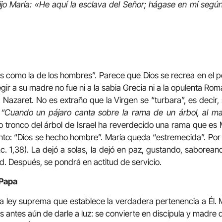
ijo María: «He aquí la esclava del Señor; hágase en mí según
 como la de los hombres”. Parece que Dios se recrea en el pob
egir a su madre no fue ni a la sabia Grecia ni a la opulenta Rom
: Nazaret. No es extraño que la Virgen se “turbara”, es decir,
:
“Cuando un pájaro canta sobre la rama de un árbol, al m
jo tronco del árbol de Israel ha reverdecido una rama que es M
nto: “Dios se hecho hombre”. María queda “estremecida”. Por al
Lc. 1,38). La dejó a solas, la dejó en paz, gustando, saborean
ad. Después, se pondrá en actitud de servicio.
 Papa
la ley suprema que establece la verdadera pertenencia a Él. M
 antes aún de darle a luz: se convierte en discípula y madre 