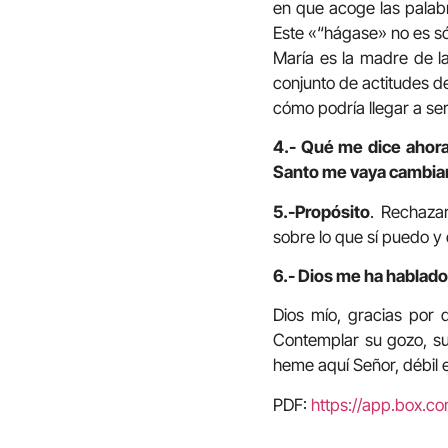
en que acoge las palabr
Este «“hágase» no es só
María es la madre de l
conjunto de actitudes d
cómo podría llegar a se
4.- Qué me dice ahora 
Santo me vaya cambia
5.-Propósito
. Rechaza
sobre lo que sí puedo y
6.- Dios me ha hablado 
Dios mío, gracias por
Contemplar su gozo, su
heme aquí Señor, débil e
PDF:
https://app.box.c