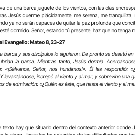
va de una barca juguete de los vientos, con las olas encres
tras Jesús duerme plácidamente, me serena, me tranquiliza,
do ya no serán capaces de quitar la paz profunda que concit
té dormido. Señor, estando tú presente, haz que no tenga mi
del Evangelio: Mateo 8,23-27
a barca y sus discípulos lo siguieron. De pronto se desató en
ubrían la barca. Mientras tanto, Jesús dormía. Acercándose 
e: «¡Sálvanos, Señor, nos hundimos!». Él les respondió: 
 levantándose, increpó al viento y al mar, y sobrevino una
os de admiración: «¿Quién es éste, que hasta el viento y el m
 texto hay que situarlo dentro del contexto anterior donde
e le sigan. Jesús les ha advertido de las dificultades que t