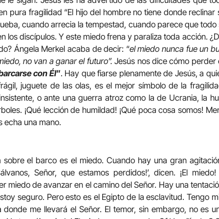
en pura fragilidad “El hijo del hombre no tiene donde reclina
rueba, cuando arrecia la tempestad, cuando parece que todo
en los discípulos. Y este miedo frena y paraliza toda acción.
edo? Ángela Merkel acaba de decir: “
el miedo nunca fue un bu
iedo, no van a ganar el futuro”.
Jesús nos dice cómo perder e
arcarse con Él
”
. Hay que fiarse plenamente de Jesús, a quie
ágil, juguete de las olas, es el mejor símbolo de la fragil
insistente, o ante una guerra atroz como la de Ucrania, la 
árboles. ¡Qué lección de humildad! ¡Qué poca cosa somos! Me
s echa una mano.
a sobre el barco es el miedo. Cuando hay una gran agitación
¡Sálvanos, Señor, que estamos perdidos!’, dicen. ¡El miedo!
ener miedo de avanzar en el camino del Señor. Hay una tentaci
toy seguro. Pero esto es el Egipto de la esclavitud. Tengo m
a donde me llevará el Señor. El temor, sin embargo, no es u