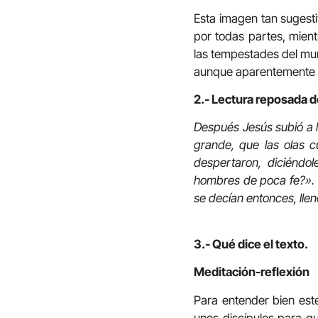
Esta imagen tan sugesti
por todas partes, mien
las tempestades del mun
aunque aparentemente es
2.- Lectura reposada 
Después Jesús subió a l
grande, que las olas c
despertaron, diciéndol
hombres de poca fe?». Y
se decían entonces, llen
3.- Qué dice el texto.
Meditación-reflexión
Para entender bien este
unos discípulos para qu