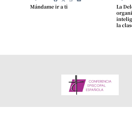
Mándame ir a ti
La Del
organi
intelig
la cla