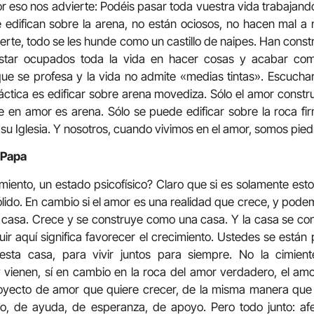
eso nos advierte: Podéis pasar toda vuestra vida trabajando y
edifican sobre la arena, no están ociosos, no hacen mal a 
fuerte, todo se les hunde como un castillo de naipes. Han cons
estar ocupados toda la vida en hacer cosas y acabar co
que se profesa y la vida no admite «medias tintas». Escucha
áctica es edificar sobre arena movediza. Sólo el amor constru
e en amor es arena. Sólo se puede edificar sobre la roca fi
su Iglesia. Y nosotros, cuando vivimos en el amor, somos piedr
 Papa
miento, un estado psicofísico? Claro que si es solamente est
ido. En cambio si el amor es una realidad que crece, y pod
casa. Crece y se construye como una casa. Y la casa se con
uir aquí significa favorecer el crecimiento. Ustedes se está
r esta casa, para vivir juntos para siempre. No la cimien
 vienen, sí en cambio en la roca del amor verdadero, el am
royecto de amor que quiere crecer, de la misma manera que
o, de ayuda, de esperanza, de apoyo. Pero todo junto: af