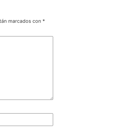
stán marcados con
*