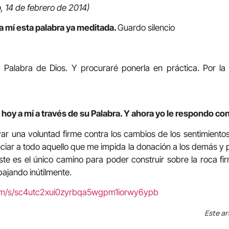
, 14 de febrero de 2014)
a mí esta palabra ya meditada.
Guardo silencio
 Palabra de Dios. Y procuraré ponerla en práctica. Por la
 hoy a mí a través de su Palabra. Y ahora yo le respondo co
var una voluntad firme contra los cambios de los sentimient
iar a todo aquello que me impida la donación a los demás y
ste es el único camino para poder construir sobre la roca fi
bajando inútilmente.
com/s/sc4utc2xui0zyrbqa5wgpm1iorwy6ypb
Este ar