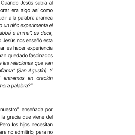
. Cuando Jesús subía al
 orar era algo así como
udir a la palabra aramea
 un niño experimenta el
 abbá e Imma”, es decir,
do Jesús nos enseñó esta
rar es hacer experiencia
 han quedado fascinados
 las relaciones que van
nflama” (San Agustín). Y
” entremos en oración
mera palabra?”
 nuestro”, enseñada por
 la gracia que viene del
ero los hijos necesitan
ra no admitirlo, para no