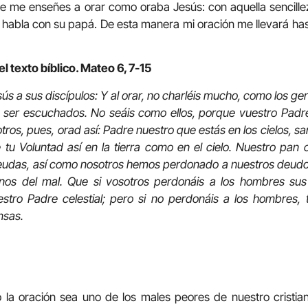
e me enseñes a orar como oraba Jesús: con aquella sencille
 habla con su papá. De esta manera mi oración me llevará ha
l texto bíblico. Mateo 6, 7-15
sús a sus discípulos: Y al orar, no charléis mucho, como los gen
a ser escuchados. No seáis como ellos, porque vuestro Padre
tros, pues, orad así: Padre nuestro que estás en los cielos, s
tu Voluntad así en la tierra como en el cielo. Nuestro pan 
udas, así como nosotros hemos perdonado a nuestros deudor
anos del mal. Que si vosotros perdonáis a los hombres su
stro Padre celestial; pero si no perdonáis a los hombres
nsas.
 la oración sea uno de los males peores de nuestro cristia