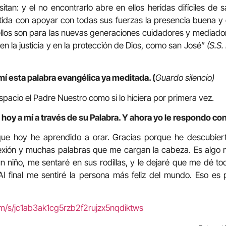
itan: y el no encontrarlo abre en ellos heridas difíciles de s
da con apoyar con todas sus fuerzas la presencia buena y
ellos son para las nuevas generaciones cuidadores y mediadore
 en la justicia y en la protección de Dios, como san José”
(S.S.
mí esta palabra evangélica ya meditada. (
Guardo silencio)
pacio el Padre Nuestro como si lo hiciera por primera vez.
 hoy a mí a través de su Palabra. Y ahora yo le respondo co
que hoy he aprendido a orar. Gracias porque he descubier
exión y muchas palabras que me cargan la cabeza. Es algo 
 niño, me sentaré en sus rodillas, y le dejaré que me dé t
Al final me sentiré la persona más feliz del mundo. Eso es 
om/s/jc1ab3ak1cg5rzb2f2rujzx5nqdiktws