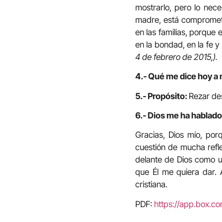
mostrarlo, pero lo neces
madre, está comprometi
en las familias, porque 
en la bondad, en la fe y
4 de febrero de 2015,).
4.- Qué me dice hoy a 
5.- Propósito:
Rezar des
6.- Dios me ha hablado
Gracias, Dios mío, por
cuestión de mucha refl
delante de Dios como un
que Él me quiera dar. 
cristiana.
PDF:
https://app.box.c