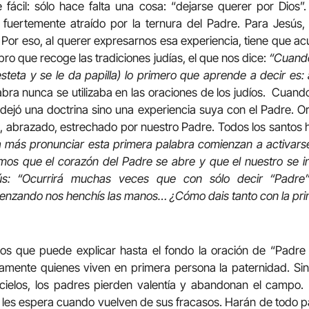
 fácil: sólo hace falta una cosa: “dejarse querer por Dios”
 fuertemente atraído por la ternura del Padre. Para Jesús,
Por eso, al querer expresarnos esa experiencia, tiene que ac
ibro que recoge las tradiciones judías, el que nos dice:
“Cuando
desteta y se le da papilla) lo primero que aprende a decir es:
abra nunca se utilizaba en las oraciones de los judíos. Cuan
dejó una doctrina sino una experiencia suya con el Padre. O
o, abrazado, estrechado por nuestro Padre. Todos los santos
 más pronunciar esta primera palabra comienzan a activarse
mos que el corazón del Padre se abre y que el nuestro se i
s: “Ocurrirá muchas veces que con sólo decir “Padre
nzando nos henchís las manos… ¿Cómo dais tanto con la pri
nos que puede explicar hasta el fondo la oración de “Padre
amente quienes viven en primera persona la paternidad. Sin
cielos, los padres pierden valentía y abandonan el campo. P
les espera cuando vuelven de sus fracasos. Harán de todo pa