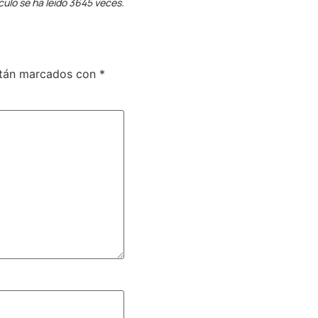
culo se ha leído 3645 veces.
stán marcados con
*