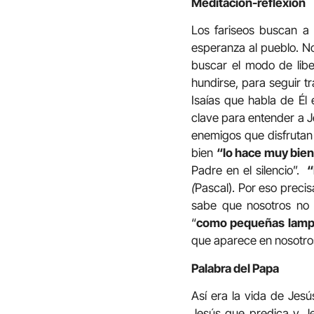
Meditación-reflexión
Los fariseos buscan a 
esperanza al pueblo. N
buscar el modo de libe
hundirse, para seguir t
Isaías que habla de Él 
clave para entender a Je
enemigos que disfrutan h
bien
“lo hace muy bie
Padre en el silencio”.
“
(
Pascal). Por eso preci
sabe que nosotros no
“
como pequeñas lampa
que aparece en nosotros
Palabra del Papa
Así era la vida de Jesú
Jesús que predica y Je