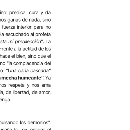
ino: predica, cura y da
mos ganas de nada, sino
fuerza interior para no
 Ha escuchado al profeta
sta mi predilección
”.
La
rente a la actitud de los
hace el bien, sino que el
sino “la complacencia del
so:
“Una caña cascada”
a mecha humeante”.
Ya
nos respeta y nos ama
ia, de libertad, de amor,
venga.
xpulsando los demonios”.
nseña la Ley, enseña el