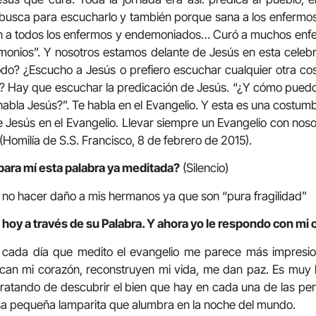
o busca para escucharlo y también porque sana a los enfermo
aron a todos los enfermos y endemoniados… Curó a muchos en
onios”. Y nosotros estamos delante de Jesús en esta celebr
do? ¿Escucho a Jesús o prefiero escuchar cualquier otra cos
s…? Hay que escuchar la predicación de Jesús. “¿Y cómo pued
 habla Jesús?”. Te habla en el Evangelio. Y esta es una costu
de Jesús en el Evangelio. Llevar siempre un Evangelio con noso
(Homilía de S.S. Francisco, 8 de febrero de 2015).
 para mí esta palabra ya meditada?
(Silencio)
 no hacer daño a mis hermanos ya que son “pura fragilidad”
 hoy a través de su Palabra. Y ahora yo le respondo con mi 
 cada día que medito el evangelio me parece más impresio
ocan mi corazón, reconstruyen mi vida, me dan paz. Es muy b
tratando de descubrir el bien que hay en cada una de las pe
a pequeña lamparita que alumbra en la noche del mundo.