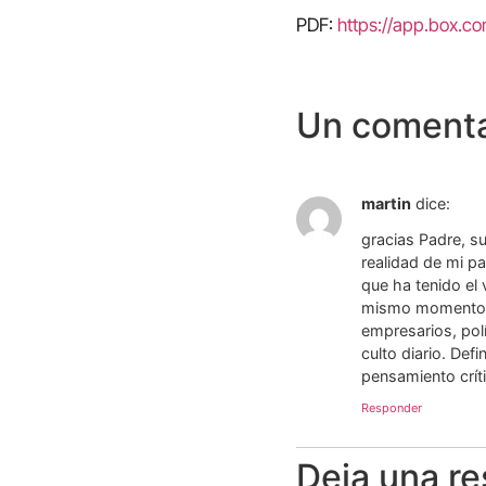
PDF:
https://app.box.c
Un comenta
martin
dice:
gracias Padre, su
realidad de mi p
que ha tenido el 
mismo momento de
empresarios, pol
culto diario. Def
pensamiento crít
Responder
Deja una r