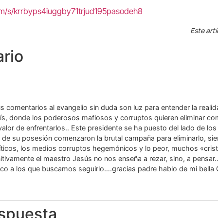
om/s/krrbyps4iuggby71trjud195pasodeh8
Este artí
rio
s comentarios al evangelio sin duda son luz para entender la realida
aís, donde los poderosos mafiosos y corruptos quieren eliminar co
valor de enfrentarlos.. Este presidente se ha puesto del lado de lo
 su posesión comenzaron la brutal campaña para eliminarlo, sie
íticos, los medios corruptos hegemónicos y lo peor, muchos «crist
initivamente el maestro Jesús no nos enseña a rezar, sino, a pensar.
ico a los que buscamos seguirlo….gracias padre hablo de mi bella
espuesta