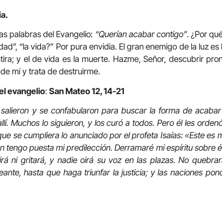
ia.
as palabras del Evangelio:
“Querían acabar contigo”
. ¿Por qu
rdad”, “la vida?” Por pura envidia. El gran enemigo de la luz es
tira; y el de vida es la muerte. Hazme, Señor, descubrir pr
de mí y trata de destruirme.
el evangelio
:
San Mateo 12, 14-21
 salieron y se confabularon para buscar la forma de acabar
allí. Muchos lo siguieron, y los curó a todos. Pero él les ord
ue se cumpliera lo anunciado por el profeta Isaías: «Este es mi
 tengo puesta mi predilección. Derramaré mi espíritu sobre él 
irá ni gritará, y nadie oirá su voz en las plazas. No quebr
te, hasta que haga triunfar la justicia; y las naciones po