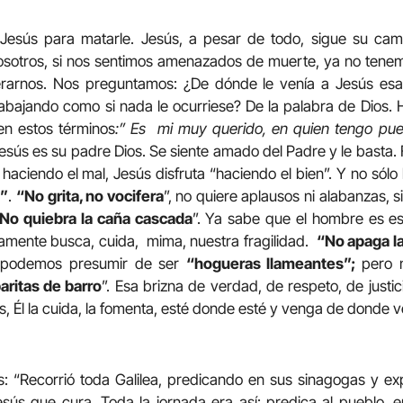
Jesús para matarle. Jesús, a pesar de todo, sigue su cam
osotros, si nos sentimos amenazados de muerte, ya no tene
rarnos. Nos preguntamos: ¿De dónde le venía a Jesús esa 
rabajando como si nada le ocurriese? De la palabra de Dios.
en estos términos
:” Es mi muy querido, en quien tengo pue
sús es su padre Dios. Se siente amado del Padre y le basta. F
aciendo el mal, Jesús disfruta “haciendo el bien”. Y no sólo 
n”
.
“No grita, no vocifera
”, no quiere aplausos ni alabanzas, 
No quiebra la caña cascada
”. Ya sabe que el hombre es e
samente busca, cuida, mima, nuestra fragilidad.
“No apaga l
 podemos presumir de ser
“hogueras llameantes”;
pero 
ritas de barro
”. Esa brizna de verdad, de respeto, de justic
, Él la cuida, la fomenta, esté donde esté y venga de donde 
s: “Recorrió toda Galilea, predicando en sus sinagogas y e
sús que cura. Toda la jornada era así: predica al pueblo, e