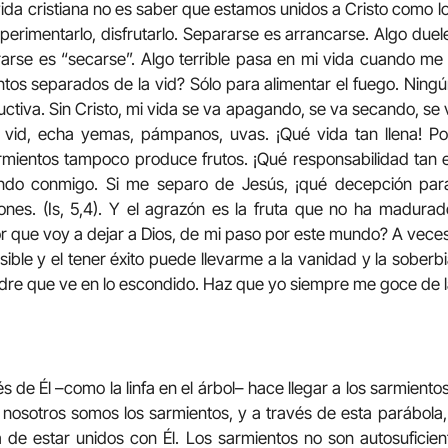
ida cristiana no es saber que estamos unidos a Cristo como lo
experimentarlo, disfrutarlo. Separarse es arrancarse. Algo du
arse es “secarse”. Algo terrible pasa en mi vida cuando me
tos separados de la vid? Sólo para alimentar el fuego. Ning
ctiva. Sin Cristo, mi vida se va apagando, se va secando, se
a vid, echa yemas, pámpanos, uvas. ¡Qué vida tan llena! Por
armientos tampoco produce frutos. ¡Qué responsabilidad tan
ndo conmigo. Si me separo de Jesús, ¡qué decepción para
nes. (Is, 5,4). Y el agrazón es la fruta que no ha madurad
r que voy a dejar a Dios, de mi paso por este mundo? A veces
 visible y el tener éxito puede llevarme a la vanidad y la soberbi
 Padre que ve en lo escondido. Haz que yo siempre me goce de 
vés de Él –como la linfa en el árbol– hace llegar a los sarmient
sí: nosotros somos los sarmientos, y a través de esta parábola
a de estar unidos con Él. Los sarmientos no son autosuficie