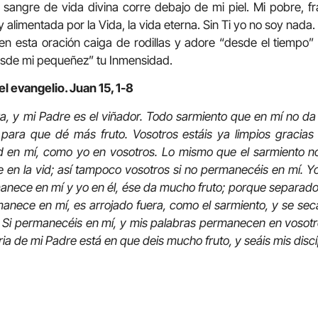
sangre de vida divina corre debajo de mi piel. Mi pobre, fr
alimentada por la Vida, la vida eterna. Sin Ti yo no soy nada
en esta oración caiga de rodillas y adore “desde el tiempo”
 “desde mi pequeñez” tu Inmensidad.
l evangelio. Juan 15, 1-8
a, y mi Padre es el viñador. Todo sarmiento que en mí no da fr
, para que dé más fruto. Vosotros estáis ya limpios gracia
en mí, como yo en vosotros. Lo mismo que el sarmiento no
en la vid; así tampoco vosotros si no permanecéis en mí. Yo 
anece en mí y yo en él, ése da mucho fruto; porque separad
anece en mí, es arrojado fuera, como el sarmiento, y se seca
 Si permanecéis en mí, y mis palabras permanecen en vosotr
oria de mi Padre está en que deis mucho fruto, y seáis mis disc