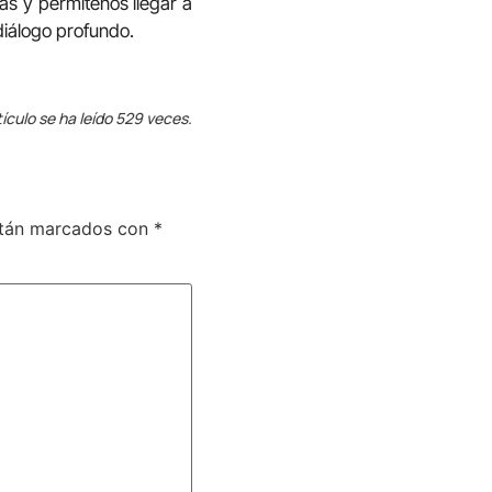
as y permítenos llegar a
diálogo profundo.
tículo se ha leído 529 veces.
stán marcados con
*