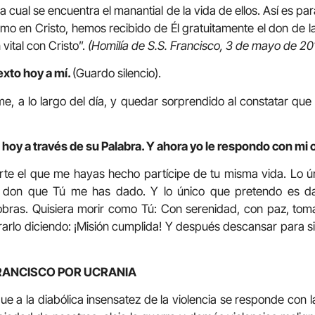
la cual se encuentra el manantial de la vida de ellos. Así es par
smo en Cristo, hemos recibido de Él gratuitamente el don de
ital con Cristo”.
(Homilía de S.S. Francisco, 3 de mayo de 201
exto hoy a mí.
(Guardo silencio).
e, a lo largo del día, y quedar sorprendido al constatar que 
 hoy a través de su Palabra. Y ahora yo le respondo con mi 
rte el que me hayas hecho partícipe de tu misma vida. Lo ú
no don que Tú me has dado. Y lo único que pretendo es dar
ras. Quisiera morir como Tú: Con serenidad, con paz, tom
errarlo diciendo: ¡Misión cumplida! Y después descansar para s
RANCISCO POR UCRANIA
e a la diabólica insensatez de la violencia se responde con l