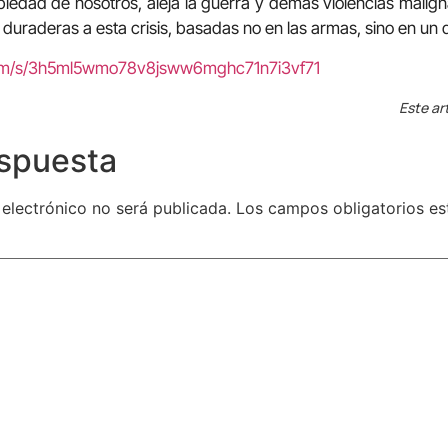
 piedad de nosotros, aleja la guerra y demás violencias malign
 duraderas a esta crisis, basadas no en las armas, sino en un 
com/s/3h5ml5wmo78v8jsww6mghc71n7i3vf71
Este ar
espuesta
 electrónico no será publicada.
Los campos obligatorios e