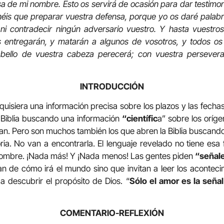
 de mi nombre. Esto os servirá de ocasión para dar testimoni
éis que preparar vuestra defensa, porque yo os daré palabr
ni contradecir ningún adversario vuestro. Y hasta vuestros
 entregarán, y matarán a algunos de vosotros, y todos os
bello de vuestra cabeza perecerá; con vuestra perseveran
INTRODUCCIÓN
uisiera una información precisa sobre los plazos y las fecha
a Biblia buscando una información
“científic
a” sobre los oríg
n. Pero son muchos también los que abren la Biblia buscando 
ria. No van a encontrarla. El lenguaje revelado no tiene esa 
l hombre. ¡Nada más! Y ¡Nada menos! Las gentes piden
“señal
n de cómo irá el mundo sino que invitan a leer los acontecim
 descubrir el propósito de Dios. “
Sólo el amor es la seña
COMENTARIO-REFLEXIÓN