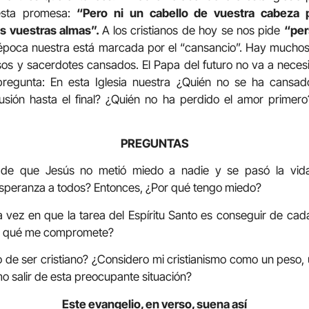
esta promesa:
“Pero ni un cabello de vuestra cabeza 
is vuestras almas”.
A los cristianos de hoy se nos pide
“per
época nuestra está marcada por el “cansancio”. Hay mucho
os y sacerdotes cansados. El Papa del futuro no va a neces
pregunta: En esta Iglesia nuestra ¿Quién no se ha cansad
usión hasta el final? ¿Quién no ha perdido el amor primer
PREGUNTAS
o de que Jesús no metió miedo a nadie y se pasó la vid
 esperanza a todos? Entonces, ¿Por qué tengo miedo?
vez en que la tarea del Espíritu Santo es conseguir de cada 
¿a qué me compromete?
 de ser cristiano? ¿Considero mi cristianismo como un peso,
mo salir de esta preocupante situación?
Este evangelio, en verso, suena así