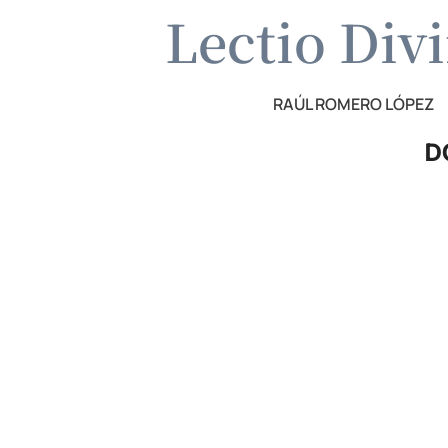
Lectio Div
RAÚL ROMERO LÓPEZ
D