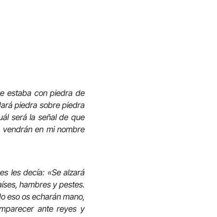
ue estaba con piedra de
dará piedra sobre piedra
uál será la señal de que
os vendrán en mi nombre
es les decía: «Se alzará
aíses, hambres y pestes.
do eso os echarán mano,
omparecer ante reyes y