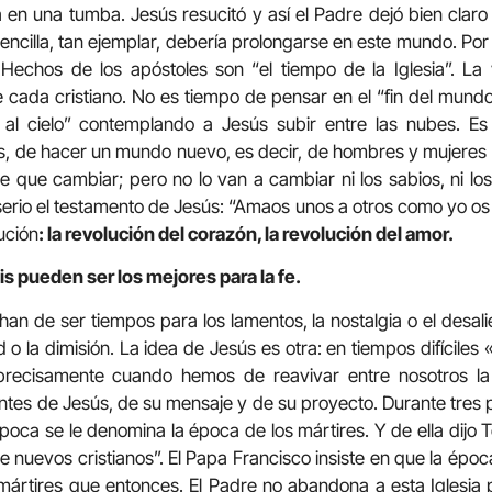
en una tumba. Jesús resucitó y así el Padre dejó bien claro 
sencilla, tan ejemplar, debería prolongarse en este mundo. Por e
 Hechos de los apóstoles son “el tiempo de la Iglesia”. L
e cada cristiano. No es tiempo de pensar en el “fin del mund
al cielo” contemplando a Jesús subir entre las nubes. Es 
os, de hacer un mundo nuevo, es decir, de hombres y mujeres
e que cambiar; pero no lo van a cambiar ni los sabios, ni los
serio el testamento de Jesús: “Amaos unos a otros como yo o
ución
: la revolución del corazón, la revolución del amor.
is pueden ser los mejores para la fe.
 han de ser tiempos para los lamentos, la nostalgia o el desali
d o la dimisión. La idea de Jesús es otra: en tiempos difíciles
 precisamente cuando hemos de reavivar entre nosotros la 
tes de Jesús, de su mensaje y de su proyecto. Durante tres pri
poca se le denomina la época de los mártires. Y de ella dijo T
de nuevos cristianos”. El Papa Francisco insiste en que la époc
mártires que entonces. El Padre no abandona a esta Iglesia 