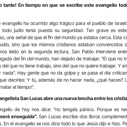
zo tarde! En tiempo en que se escribe este evangelio todo
evangelio ha ocurrido algo trágico para el pueblo de Israel
e todo judío tenía puesta su seguridad. Tan grave es este
so, una señal de que el fin del mundo ya estaba cerca. Esta co
dío, sino que los mismos cristianos estaban convencidos de
mos leído en la segunda lectura, San Pablo interviene ené
llegada del fin del mundo, han dejado de trabajar. “El que no
ta del que no tiene trabajo, sino del que no quiere trabajar. Y
r nada”. Hay gente que no da golpe y se pasa el día critica
que decirles: Y tú, además de no hacer nada, ¿qué haces? 
matar el tiempo”.
angelista San Lucas abre una nueva brecha entre los cristi
angelio de hoy nos dice: “no tengáis pánico. Porque es ne
o será enseguida”.
San Lucas escribe dos libros complementa
. En el evangelio se nos dice todo lo que Jesús dijo e hizo. P