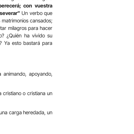
perecerá; con vuestra
severar”
Un verbo que
s matrimonios cansados;
itar milagros para hacer
o? ¿Quién ha vivido su
o? Ya esto bastará para
a animando, apoyando,
cristiano o cristiana un
 una carga heredada, un