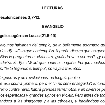
LECTURAS
Tesalonicenses 3,7-12.
EVANGELIO
gelio según san Lucas (21,5-19)
algunos hablaban del templo, de lo bellamente adornado q
s les dijo: «Esto que contempláis, llegarán días en que no que
Ellos le preguntaron: «Maestro, ¿cuándo va a ser eso?, ¿y c
eder?». Él dijo: «Mirad que nadie os engañe. Porque much
n: “Está llegando el tiempo”; no vayáis tras ellos.
de guerras y de revoluciones, no tengáis pánico.
 eso ocurra primero, pero el fin no será enseguida”. Entonc
reino contra reino, habrá grandes terremotos, y en diversos p
s espantosos y grandes signos en el cielo. Pero antes de to
gándoos a las sinagogas y a las cárceles, y haciéndoos c