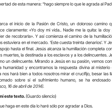
ibertad de esta manera: “hago siempre lo que le agrada al Padr
rca el inicio de la Pasión de Cristo, un doloroso camino qu
ice claramente: «Yo doy mi vida.. Nadie me la quita: la do
er de recobrarla». Y así comienza el camino de la humillació
ús estuviera en el mercado. ‘Este cuesta treinta denarios’. Y 
espojo hasta el final. Jesús alcanza la humillación completa co
as muertes, la destinada a los esclavos y a los delincuentes.
mo un delincuente. Mirando a Jesús en su pasión, vemos co
la humanidad y encontramos la respuesta divina al misterio d
nos hará bien a todos nosotros mirar el crucifijo, besar las l
a tomado sobre sí el sufrimiento humano, se ha endosado 
sco, 16 de abril de 2014).
mí este texto.
(Guardo silencio)
ue haga en este día lo haré sólo por agradar a Dios.