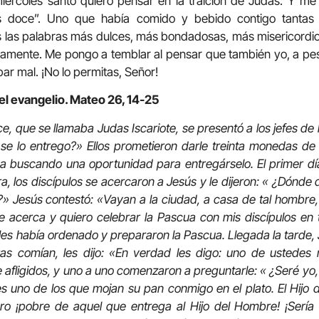
iércoles santo quiero pensar en la traición de Judas. Y me 
os doce”. Uno que había comido y bebido contigo tantas
s las palabras más dulces, más bondadosas, más misericordio
namente. Me pongo a temblar al pensar que también yo, a pes
ar mal. ¡No lo permitas, Señor!
el evangelio. Mateo 26, 14-25
, que se llamaba Judas Iscariote, se presentó a los jefes de l
e lo entrego?» Ellos prometieron darle treinta monedas de 
buscando una oportunidad para entregárselo. El primer día
ra, los discípulos se acercaron a Jesús y le dijeron: « ¿Dónd
» Jesús contestó: «Vayan a la ciudad, a casa de tal hombre, 
 acerca y quiero celebrar la Pascua con mis discípulos en 
 les había ordenado y prepararon la Pascua. Llegada la tarde,
as comían, les dijo: «En verdad les digo: uno de ustedes 
 afligidos, y uno a uno comenzaron a preguntarle: « ¿Seré yo, 
s uno de los que mojan su pan conmigo en el plato. El Hijo
pero ¡pobre de aquel que entrega al Hijo del Hombre! ¡Sería