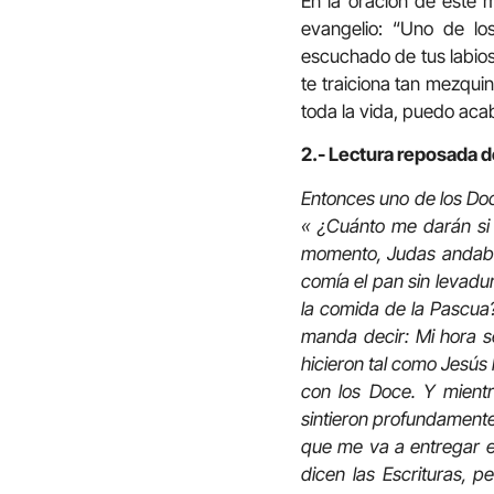
En la oración de este m
evangelio: “Uno de l
escuchado de tus labio
te traiciona tan mezqui
toda la vida, puedo acab
2.- Lectura reposada d
Entonces uno de los Doce
« ¿Cuánto me darán si s
momento, Judas andaba 
comía el pan sin levadu
la comida de la Pascua?
manda decir: Mi hora se
hicieron tal como Jesús
con los Doce. Y mientr
sintieron profundamente
que me va a entregar e
dicen las Escrituras, 