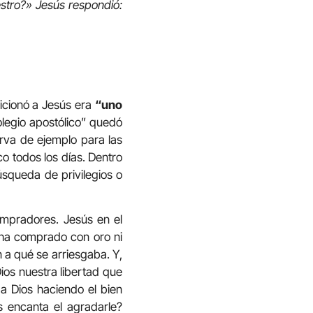
estro?» Jesús respondió:
aicionó a Jesús era
“uno
olegio apostólico” quedó
irva de ejemplo para las
o todos los días. Dentro
úsqueda de privilegios o
ompradores. Jesús en el
ha comprado con oro ni
n a qué se arriesgaba. Y,
Dios nuestra libertad que
a Dios haciendo el bien
 encanta el agradarle?