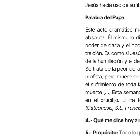
Jesús hacía uso de su l
Palabra del Papa
Este acto dramático ma
absoluta. Él mismo lo d
poder de darla y el pod
traición. Es como si Jes
de la humillación y el d
Se trata de la peor de l
profeta, pero muere co
el sufrimiento de toda 
muerte […] Esta semana 
en el crucifijo. Él h
(Catequesis, S.S. Franci
4.- Qué me dice hoy a 
5.- Propósito:
Todo lo q