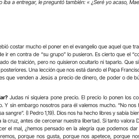
lo iba a entregar, le preguntó también: « ¿Seré yo acaso, Ma
debió costar mucho el poner en el evangelio que aquel que tr
e ir en contra de “su grupo” lo pusieron. Es cierto que el “c
 de traición, pero no quisieron ocultarlo ni taparlo. Que s
posteriores. Una lección que nos está dando el Papa Francisc
ores que venden a Jesús a precio de dinero, de poder o de b
ar?
Judas ni siquiera pone precio. El precio lo ponen los c
. Y sin embargo nosotros para él valemos mucho. “No nos 
sa sangre”. (I Pedro 1,19). Dios nos ha hecho libres y sabía bie
 a la cruz, antes de cercenar nuestra libertad. Si tanto valora 
acer el mal, ¿hemos pensado en la alegría que podemos dar 
eremos, porque nos gusta, porque nos apetece, porque nos