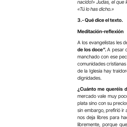
nacido!» Judas, el que 
«Tú lo has dicho.»
3.- Qué dice el texto.
Meditación-reflexión
A los evangelistas les 
de los doce”.
A pesar d
manchado con ese pecado
comunidades cristianas 
de la Iglesia hay traid
dignidades.
¿Cuánto me queréis d
mercado vale muy poco
plata sino con su precio
sin embargo, prefirió ir
nos deja libres para h
libremente, porque qu