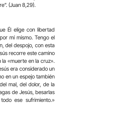
e”. (Juan 8,29).
e Él elige con libertad
y por mí mismo. Tengo el
n, del despojo, con esta
Jesús recorre este camino
n la «muerte en la cruz».
 Jesús era considerado un
mo en un espejo también
el mal, del dolor, de la
lagas de Jesús, besarlas
todo ese sufrimiento.»