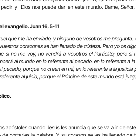
pedir y Dios nos puede dar en este mundo. Dame, Señor, 
l evangelio. Juan 16, 5-11
uel que me ha enviado, y ninguno de vosotros me pregunta:
vuestros corazones se han llenado de tristeza. Pero yo os dig
 si no me voy, no vendrá a vosotros el Paráclito; pero si m
erá al mundo en lo referente al pecado, en lo referente a la j
e al pecado, porque no creen en mí; en lo referente a la justici
 referente al juicio, porque el Príncipe de este mundo está juzg
blico.
e los apóstoles cuando Jesús les anuncia que se va a ir de es
de cortarles la palabra. Y su corazón se les ha llenado de tr