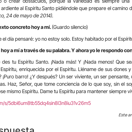
 o crear obstáculos, porque la variedad es siempre una r
rdiente al Espíritu Santo pidiéndole que prepare el camino de
sco, 24 de mayo de 2014).
exto concreto hoy a mí.
(Guardo silencio)
e el día pensaré: yo no estoy solo. Estoy habitado por el Espíri
hoy a mí a través de su palabra. Y ahora yo le respondo con
 des tu Espíritu Santo. ¡Nada más! Y ¡Nada menos! Que sea
 Espíritu, enriquecida por el Espíritu. Lléname de sus dones 
o? ¡Puro barro! ¿Y después? Un ser viviente, un ser pensante, 
as. Haz, Señor, que tome conciencia de lo que soy, sin el sopl
e mismo Espíritu. Dame tu Espíritu para mantener siempre vi
com/s/5dbi6um8tb55dq4sin8l3n8iu31v26m5
Este ar
espuesta