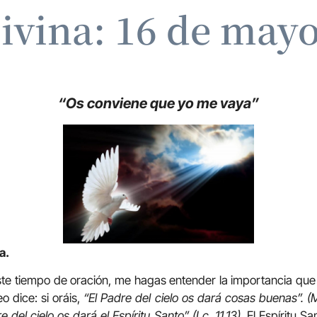
ivina: 16 de may
“Os conviene que yo me vaya”
a.
te tiempo de oración, me hagas entender la importancia que di
o dice: si oráis,
“El Padre del cielo os dará cosas buenas”. (M
re del cielo os dará el Espíritu Santo” (Lc. 11,13).
El Espíritu S