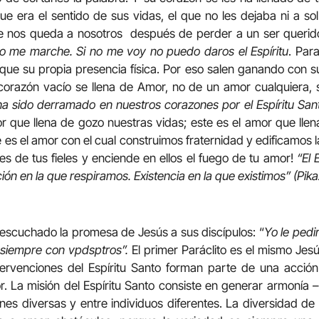
que era el sentido de sus vidas, el que no les dejaba ni a so
ue nos queda a nosotros después de perder a un ser querido.
o me marche. Si no me voy no puedo daros el Espíritu
. Par
 que su propia presencia física. Por eso salen ganando con s
o corazón vacío se llena de Amor, no de un amor cualquiera,
ha sido derramado en nuestros corazones por el Espíritu San
r que llena de gozo nuestras vidas; este es el amor que lle
 es el amor con el cual construimos fraternidad y edificamos la 
nes de tus fieles y enciende en ellos el fuego de tu amor!
“El 
ión en la que respiramos. Existencia en la que existimos” (Pika
escuchado la promesa de Jesús a sus discípulos: “
Yo le pedi
é siempre con vpdsptros”.
El primer Paráclito es el mismo Jesús;
ervenciones del Espíritu Santo forman parte de una acció
. La misión del Espíritu Santo consiste en generar armonía
ones diversas y entre individuos diferentes. La diversidad d