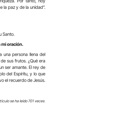
iqueza. Por tanto, hoy
 la paz y de la unidad”.
tu Santo.
 mi oración.
 una persona llena del
y de sus frutos. ¿Qué era
un ser amante. El rey de
o del Espíritu, y lo que
vo el recuerdo de Jesús.
tículo se ha leído 701 veces.