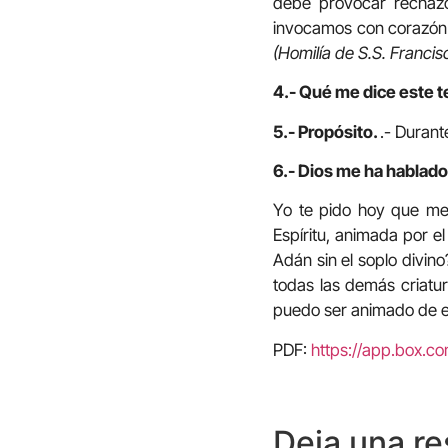
debe provocar rechazo
invocamos con corazón a
(Homilía de S.S. Franci
4.- Qué me dice este t
5.- Propósito.
.- Durant
6.- Dios me ha hablado 
Yo te pido hoy que me
Espíritu, animada por el
Adán sin el soplo divin
todas las demás criatur
puedo ser animado de es
PDF:
https://app.box.
Deja una r