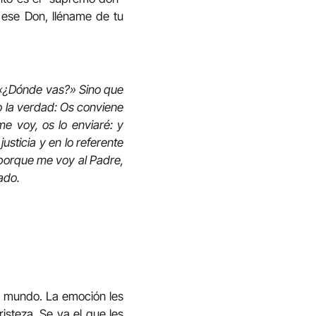
ese Don, lléname de tu
 «¿Dónde vas?» Sino que
o la verdad: Os conviene
e voy, os lo enviaré: y
usticia y en lo referente
a porque me voy al Padre,
ado.
te mundo. La emoción les
isteza. Se va el que les