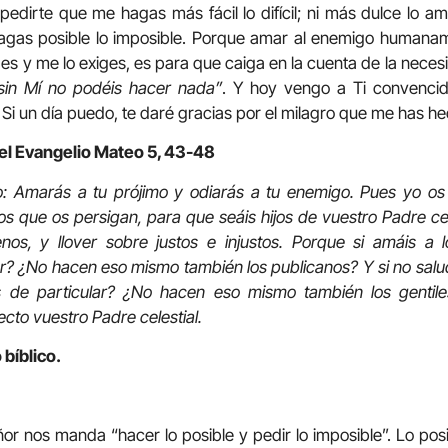
edirte que me hagas más fácil lo difícil; ni más dulce lo a
agas posible lo imposible. Porque amar al enemigo humaname
des y me lo exiges, es para que caiga en la cuenta de la neces
sin Mí no podéis hacer nada”
. Y hoy vengo a Ti convenci
Si un día puedo, te daré gracias por el milagro que me has he
del Evangelio Mateo 5, 43-48
o: Amarás a tu prójimo y odiarás a tu enemigo. Pues yo o
s que os persigan, para que seáis hijos de vuestro Padre cele
nos, y llover sobre justos e injustos. Porque si amáis a
r? ¿No hacen eso mismo también los publicanos? Y si no salu
 de particular? ¿No hacen eso mismo también los gentile
cto vuestro Padre celestial.
 bíblico.
ñor nos manda “hacer lo posible y pedir lo imposible”. Lo pos