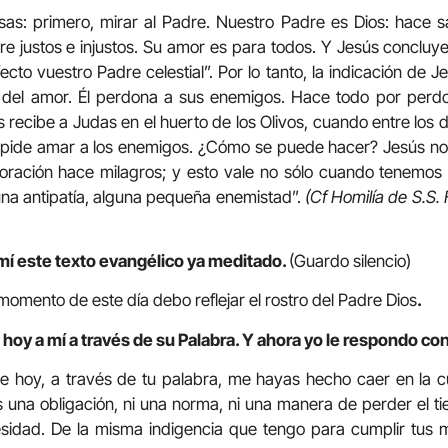
as: primero, mirar al Padre. Nuestro Padre es Dios: hace sa
re justos e injustos. Su amor es para todos. Y Jesús concluy
to vuestro Padre celestial”. Por lo tanto, la indicación de Je
 del amor. Él perdona a sus enemigos. Hace todo por perd
s recibe a Judas en el huerto de los Olivos, cuando entre los 
 pide amar a los enemigos. ¿Cómo se puede hacer? Jesús nos
oración hace milagros; y esto vale no sólo cuando tenemos
na antipatía, alguna pequeña enemistad”.
(Cf Homilía de S.S. 
mí este texto evangélico ya meditado.
(Guardo silencio)
omento de este día debo reflejar el rostro del Padre Dios
.
hoy a mí a través de su Palabra. Y ahora yo le respondo con
e hoy, a través de tu palabra, me hayas hecho caer en la
es una obligación, ni una norma, ni una manera de perder el tie
sidad. De la misma indigencia que tengo para cumplir tus 