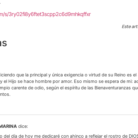
.
om/s/3ry02fi8y6ftet3scpp2c6d9mhkqffxr
Este art
as
ciendo que la principal y única exigencia o virtud de su Reino es el
y el Hijo se hace hombre por amor. Eso mismo se espera de mi: ac
impio carente de odio, según el espíritu de las Bienaventuranzas q
ntos.
 MARINA
dice:
del día de hoy me dedicaré con ahinco a reflejar el rostro de DIO