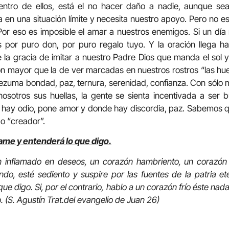
entro de ellos, está el no hacer daño a nadie, aunque sea
a en una situación límite y necesita nuestro apoyo. Pero no es
Por eso es imposible el amar a nuestros enemigos. Si un día 
s por puro don, por puro regalo tuyo. Y la oración llega h
a gracia de imitar a nuestro Padre Dios que manda el sol y 
n mayor que la de ver marcadas en nuestros rostros “las huell
ezuma bondad, paz, ternura, serenidad, confianza. Con sólo 
nosotros sus huellas, la gente se sienta incentivada a ser b
 hay odio, pone amor y donde hay discordia, paz. Sabemos q
o “creador”.
me y entenderá lo que digo.
 inflamado en deseos, un corazón hambriento, un corazón q
do, esté sediento y suspire por las fuentes de la patria et
que digo. Si, por el contrario, hablo a un corazón frío éste n
. (S. Agustín Trat.del evangelio de Juan 26)