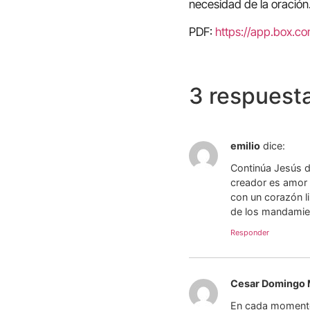
necesidad de la oración
PDF:
https://app.box.c
3 respuest
emilio
dice:
Continúa Jesús di
creador es amor 
con un corazón l
de los mandamie
Responder
Cesar Domingo
En cada momento 