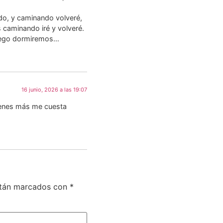
do, y caminando volveré,
 caminando iré y volveré.
luego dormiremos…
16 junio, 2026 a las 19:07
uienes más me cuesta
stán marcados con
*