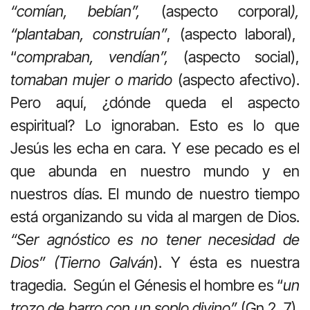
“comían, bebían”,
(aspecto corporal
),
“plantaban, construían”
, (aspecto laboral),
“
compraban, vendían”,
(aspecto social),
tomaban mujer o marido
(aspecto afectivo).
Pero aquí, ¿dónde queda el aspecto
espiritual? Lo ignoraban. Esto es lo que
Jesús les echa en cara. Y ese pecado es el
que abunda en nuestro mundo y en
nuestros días. El mundo de nuestro tiempo
está organizando su vida al margen de Dios.
“Ser agnóstico es no tener necesidad de
Dios” (Tierno Galván
). Y ésta es nuestra
tragedia. Según el Génesis el hombre es “
un
trozo de barro con un soplo divino”
(Gn.2, 7).