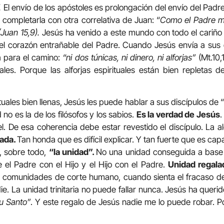
.
El envío de los apóstoles es prolongación del envío del Padr
 completarla con otra correlativa de Juan: “
Como el Padre m
Juan 15,9).
Jesús ha venido a este mundo con todo el cariño in
el corazón entrañable del Padre. Cuando Jesús envía a sus 
a para el camino:
“ni dos túnicas, ni dinero, ni alforjas”
(Mt.10,
iales. Porque las alforjas espirituales están bien repletas 
tuales bien llenas, Jesús les puede hablar a sus discípulos de “
no es la de los filósofos y los sabios.
Es la verdad de Jesús
.
fiel. De esa coherencia debe estar revestido el discípulo. La a
mada.
Tan honda que es difícil explicar. Y tan fuerte que es ca
, sobre todo,
“la unidad”.
No una unidad conseguida a base
e el Padre con el Hijo y el Hijo con el Padre.
Unidad regala
as comunidades de corte humano, cuando sienta el fracaso d
. La unidad trinitaria no puede fallar nunca. Jesús ha querid
tu Santo”
. Y este regalo de Jesús nadie me lo puede robar. Po