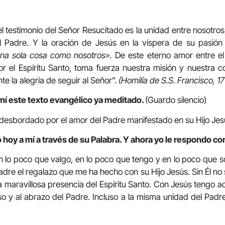
l testimonio del Señor Resucitado es la unidad entre nosotros,
el Padre. Y la oración de Jesús en la víspera de su pasió
na sola cosa como nosotros».
De este eterno amor entre el 
r el Espíritu Santo, toma fuerza nuestra misión y nuestra co
 la alegría de seguir al Señor”.
(Homilía de S.S. Francisco, 1
mí este texto evangélico ya meditado.
(Guardo silencio)
desbordado por el amor del Padre manifestado en su Hijo Jes
 hoy a mí a través de su Palabra. Y ahora yo le respondo co
n lo poco que valgo, en lo poco que tengo y en lo poco que 
dre el regalazo que me ha hecho con su Hijo Jesús. Sin Él no 
a maravillosa presencia del Espíritu Santo. Con Jesús tengo a
so y al abrazo del Padre. Incluso a la misma unidad del Padre 