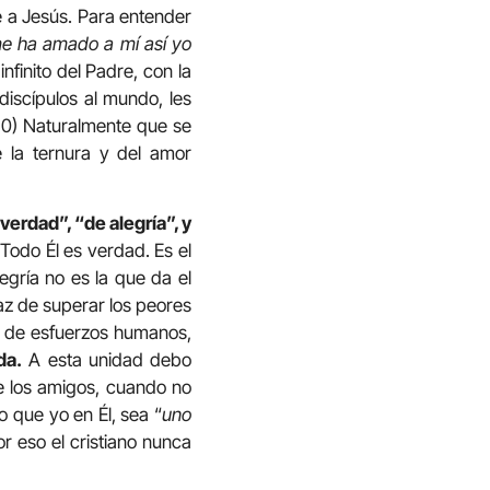
e a Jesús. Para entender
e ha amado a mí así yo
finito del Padre, con la
discípulos al mundo, les
10) Naturalmente que se
de la ternura y del amor
verdad”, “de alegría”, y
 Todo Él es verdad. Es el
legría no es la que da el
paz de superar los peores
 de esfuerzos humanos,
da.
A esta unidad debo
e los amigos, cuando no
o que yo en Él, sea “
uno
r eso el cristiano nunca