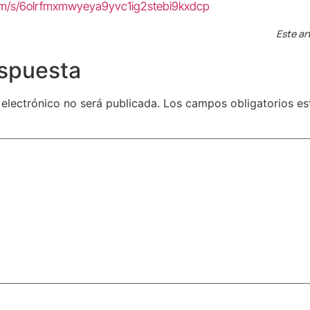
com/s/6olrfmxmwyeya9yvc1ig2stebi9kxdcp
Este ar
espuesta
 electrónico no será publicada.
Los campos obligatorios e