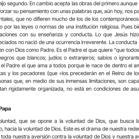
hijo segundo. En cambio acepta las obras del primero aunque
forzar su pensamiento con unas palabras que, aún hoy, nos 
ales, que no difieren mucho de los de los contemporáneos
o por las leyes o normas de una institución religiosa. Pues bi
iaciones con su enseñanza y conducta. Lo que Jesús hizo c
ciados no nació de una ocurrencia irreverente. La conducta 
ción con Dios como Padre. Es el Padre el que quiere “que todos
egros que blancos; judíos o extranjeros; sabios o ignoran
el Padre el que ama a todos porque le nace de dentro el am
utas y los pecadores (que «los precederán en el Reino de los 
sonas que, en medio de sus inmensas limitaciones, son capac
tan rígidamente organizada, no está en condiciones de asum
 Papa
oluntad, que se opone a la voluntad de Dios, que busca l
to, hacia la voluntad de Dios. Este es el drama de nuestra red
, toda nuestra aversión contra la voluntad de Dios y nuestra 