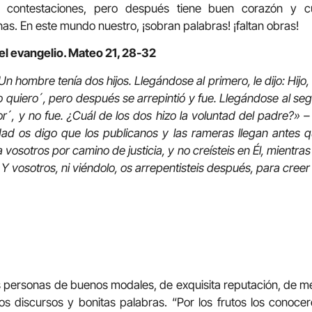
 contestaciones, pero después tiene buen corazón y c
s. En este mundo nuestro, ¡sobran palabras! ¡faltan obras!
el evangelio. Mateo 21, 28-32
 hombre tenía dos hijos. Llegándose al primero, le dijo: Hijo, 
o quiero´, pero después se arrepintió y fue. Llegándose al seg
r´, y no fue. ¿Cuál de los dos hizo la voluntad del padre?» –
dad os digo que los publicanos y las rameras llegan antes q
 vosotros por camino de justicia, y no creísteis en Él, mientras
Y vosotros, ni viéndolo, os arrepentisteis después, para creer 
s personas de buenos modales, de exquisita reputación, de m
os discursos y bonitas palabras. “Por los frutos los conocer