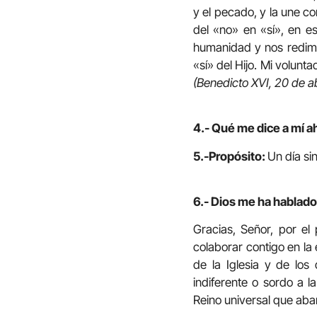
y el pecado, y la une co
del «no» en «sí», en es
humanidad y nos redime.
«sí» del Hijo. Mi volunta
(Benedicto XVI, 20 de ab
4.- Qué me dice a mí a
5.-Propósito:
Un día si
6.- Dios me ha hablado 
Gracias, Señor, por el 
colaborar contigo en la
de la Iglesia y de lo
indiferente o sordo a l
Reino universal que aba