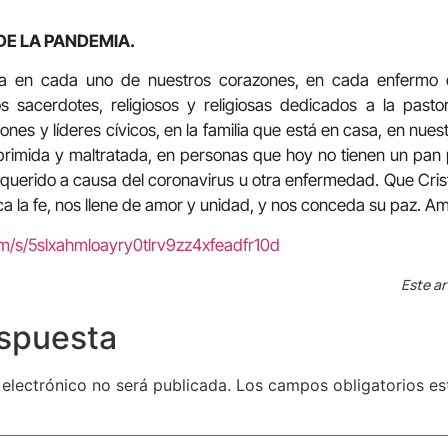
DE LA PANDEMIA.
a en cada uno de nuestros corazones, en cada enfermo de
s sacerdotes, religiosos y religiosas dedicados a la pasto
nes y líderes cívicos, en la familia que está en casa, en nues
oprimida y maltratada, en personas que hoy no tienen un pan
querido a causa del coronavirus u otra enfermedad. Que Cris
ca la fe, nos llene de amor y unidad, y nos conceda su paz. A
om/s/5slxahmloayry0tlrv9zz4xfeadfr10d
Este ar
espuesta
 electrónico no será publicada.
Los campos obligatorios e