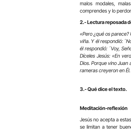
malos modales, malas
comprendes y lo perdona
2.- Lectura reposada d
«Pero ¿qué os parece? Un
viña. Y él respondió: ´N
él respondió: ´Voy, Seño
Díceles Jesús: «En ver
Dios. Porque vino Juan a
rameras creyeron en Él. 
3.- Qué dice el texto.
Meditación-reflexión
Jesús no acepta a esta
se limitan a tener buen