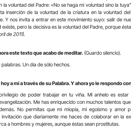
n la voluntad del Padre: «No se haga mi voluntad sino la tuya
ta inserción de la voluntad de la criatura en la voluntad del
 Y nos invita a entrar en este movimiento suyo: salir de nue
d existe, pero la decisiva es la voluntad del Padre, porque ésta
ril de 2011).
hora este texto que acabo de meditar.
(Guardo silencio).
n palabras. Un día de sólo hechos.
hoy a mí a través de su Palabra. Y ahora yo le respondo con
privilegio de poder trabajar en tu viña. Mi anhelo es estar
 evangelización. Me has enriquecido con muchos talentos que
s demás. No permitas que mi miopía, mi egoísmo y amor 
a invitación que diariamente me haces de colaborar en la e
rca a hombres y mujeres, aunque éstas sean prostitutas.