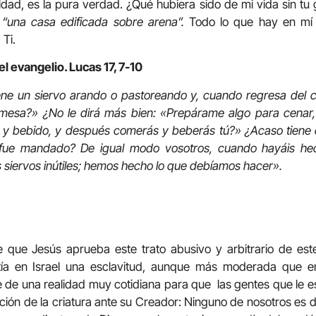
ldad, es la pura verdad. ¿Qué hubiera sido de mi vida sin tu g
:
“una casa edificada sobre arena”.
Todo lo que hay en mí d
 Ti.
l evangelio. Lucas 17, 7-10
ene un siervo arando o pastoreando y, cuando regresa del c
mesa?» ¿No le dirá más bien: «Prepárame algo para cenar, 
y bebido, y después comerás y beberás tú?» ¿Acaso tiene 
 fue mandado? De igual modo vosotros, cuando hayáis he
siervos inútiles; hemos hecho lo que debíamos hacer».
e que Jesús aprueba este trato abusivo y arbitrario de e
tía en Israel una esclavitud, aunque más moderada que en
e de una realidad muy cotidiana para que las gentes que le
sición de la criatura ante su Creador: Ninguno de nosotros es