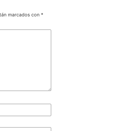
stán marcados con
*