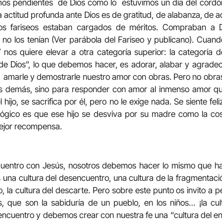
amos pendientes de Dios como lo estuvimos un día del cordón
 actitud profunda ante Dios es de gratitud, de alabanza, de ad
os fariseos estaban cargados de méritos. Compraban a 
no los tenían (Ver parábola del Fariseo y publicano). Cuan
s”
nos quiere elevar a otra categoría superior: la categoría 
de Dios”, lo que debemos hacer, es adorar, alabar y agradec
 amarle y demostrarle nuestro amor con obras. Pero no obras
os demás, sino para responder con amor al inmenso amor qu
hijo, se sacrifica por él, pero no le exige nada. Se siente fel
o lógico es que ese hijo se desviva por su madre como la co
mejor recompensa.
cuentro con Jesús, nosotros debemos hacer lo mismo que h
una cultura del desencuentro, una cultura de la fragmentació
ro, la cultura del descarte. Pero sobre este punto os invito a
s, que son la sabiduría de un pueblo, en los niños… ¡la cul
encuentro y debemos crear con nuestra fe una “cultura del en