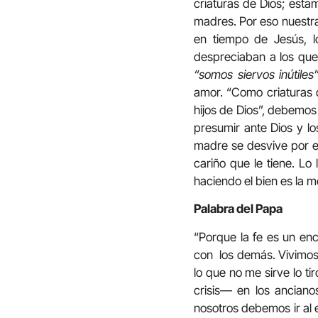
criaturas de Dios; est
madres. Por eso nuestra
en tiempo de Jesús, l
despreciaban a los que 
“somos siervos inútile
amor. “Como criaturas 
hijos de Dios”, debemos
presumir ante Dios y l
madre se desvive por el 
cariño que le tiene. L
haciendo el bien es la 
Palabra del Papa
“Porque la fe es un en
con los demás. Vivimos 
lo que no me sirve lo ti
crisis— en los anciano
nosotros debemos ir al 