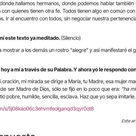
ra donde hallamos hermanos, donde podemos hablar también 
 con quienes tienen otra fe. Todos tienen algo en común con
os. Ir al encuentro con todos, sin negociar nuestra pertenenc
mí este texto ya meditado.
(Silencio)
a mostrar a los demás un rostro “alegre” y así manifestaré el 
hoy a mí a través de su Palabra. Y ahora yo le respondo con
i oración, mi mirada se dirige a María, tu Madre, esa mujer ma
 de ser Madre de Dios, sólo se fijó en lo poco que era:
“ha m
ió pobre, humilde, sencilla, esclava. Haz que yo sepa imitarle.
com/s/5j08kao06c3ehvmfeolganqd3qyr0ot8
Este ar