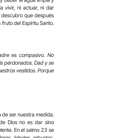
y beber el agua limpia y
vivir, ni actuar, ni dar
. Y descubro que después
 fruto del Espíritu Santo.
Padre es compasivo. No
éis perdonados. Dad y se
uestros vestidos. Porque
a de ser nuestra medida.
 de Dios no es dar sino
lente. En el salmo 23 se
lores, árboles, arbustos.