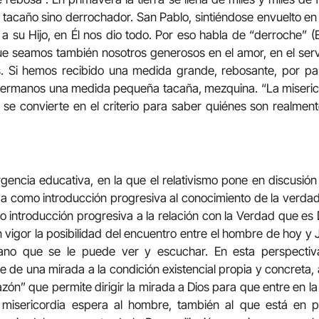
u tacaño sino derrochador. San Pablo, sintiéndose envuelto en 
 a su Hijo, en Él nos dio todo. Por eso habla de “derroche” (E
ue seamos también nosotros generosos en el amor, en el servi
. Si hemos recibido una medida grande, rebosante, por pa
hermanos una medida pequeña tacaña, mezquina. “La misericor
a se convierte en el criterio para saber quiénes son realmen
ncia educativa, en la que el relativismo pone en discusión
 como introducción progresiva al conocimiento de la verdad
mo introducción progresiva a la relación con la Verdad que es D
 vigor la posibilidad del encuentro entre el hombre de hoy y J
no que se le puede ver y escuchar. En esta perspectiv
te de una mirada a la condición existencial propia y concreta
zón” que permite dirigir la mirada a Dios para que entre en l
 misericordia espera al hombre, también al que está en 