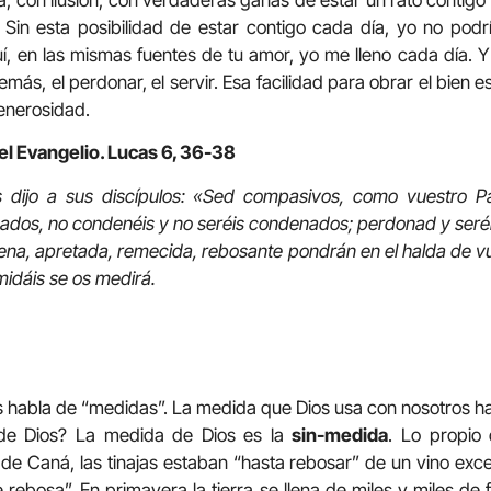
a, con ilusión, con verdaderas ganas de estar un rato contigo 
 Sin esta posibilidad de estar contigo cada día, yo no podría 
uí, en las mismas fuentes de tu amor, yo me lleno cada día
más, el perdonar, el servir. Esa facilidad para obrar el bien es
generosidad.
el Evangelio. Lucas 6, 36-38
s dijo a sus discípulos: «Sed compasivos, como vuestro 
zgados, no condenéis y no seréis condenados; perdonad y ser
na, apretada, remecida, rebosante pondrán en el halda de v
idáis se os medirá.
s habla de “medidas”. La medida que Dios usa con nosotros h
de Dios? La medida de Dios es la
sin-medida
. Lo propio
 de Caná, las tinajas estaban “hasta rebosar” de un vino exce
ebosa”. En primavera la tierra se llena de miles y miles de f