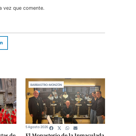
ma vez que comente.
In
BARBASTRO-MONZÓN
5 Agosto 2026
stas de
El Monasterio de la Inmaculada