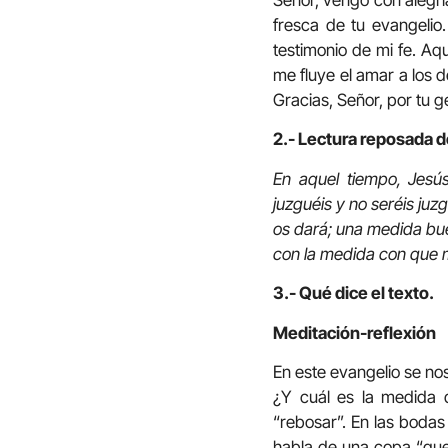
Señor, vengo con alegrí
fresca de tu evangelio.
testimonio de mi fe. Aq
me fluye el amar a los de
Gracias, Señor, por tu 
2.- Lectura reposada d
En aquel tiempo, Jesú
juzguéis y no seréis ju
os dará; una medida bue
con la medida con que m
3.- Qué dice el texto.
Meditación-reflexión
En este evangelio se no
¿Y cuál es la medida 
“rebosar”. En las bodas
habla de una copa “que r