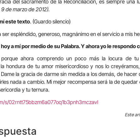
acia del sacramento de la Reconciliación, es siempre una l
, 9 de marzo de 2012).
mí este texto
. (Guardo silencio)
 ser espléndido, generoso, magnánimo en el servicio a mis h
 hoy a mí por medio de su Palabra. Y ahora yo le respondo c
s porque ahora comprendo un poco más la locura de tu 
a hondura de tu amor misericordioso y nos lo creyéramos,
. Dame la gracia de darme sin medida a los demás, de hacer 
rles nada a cambio. Mi mejor recompensa será la de quedar 
ericordia y tu ternura.
com/s/02rntt75bbzm6a077oq1b3pnh3mczavl
Este ar
espuesta