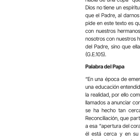
Dios no tiene un espírit
que el Padre, al darnos
pide en este texto es q
con nuestros hermanos
nosotros con nuestros 
del Padre, sino que ell
(G.E.105).
Palabra del Papa
“En una época de emerge
una educación entendida
la realidad, por ello co
llamados a anunciar con
se ha hecho tan cerca
Reconciliación, que par
a esa “apertura del cora
él está cerca y en su