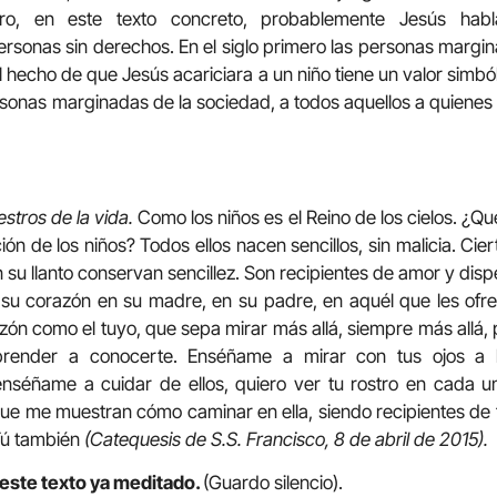
 Pero, en este texto concreto, probablemente Jesús ha
ersonas sin derechos. En el siglo primero las personas margin
 El hecho de que Jesús acariciara a un niño tiene un valor simbó
ersonas marginadas de la sociedad, a todos aquellos a quienes
tros de la vida.
Como los niños es el Reino de los cielos. ¿Qué
ión de los niños? Todos ellos nacen sencillos, sin malicia. C
n su llanto conservan sencillez. Son recipientes de amor y di
su corazón en su madre, en su padre, en aquél que les of
azón como el tuyo, que sepa mirar más allá, siempre más allá,
prender a conocerte. Enséñame a mirar con tus ojos a 
 enséñame a cuidar de ellos, quiero ver tu rostro en cada 
que me muestran cómo caminar en ella, siendo recipientes de
Tú también
(Catequesis de S.S. Francisco, 8 de abril de 2015).
i este texto ya meditado.
(Guardo silencio).