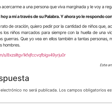
 acercarme a una persona que viva marginada y le voy a reg
hoy a mí a través de su Palabra. Y ahora yo le respondo con
rato de oración, quiero pedir por la cantidad de niños que, ac
 los niños marcados para siempre con la huella de una viol
s guerras. Que yo vea en ellos también a tantas personas, 
s hombres.
m/s/8xzslltgv1kfxjfccvqfbigx49yrju0r
Este ar
espuesta
 electrónico no será publicada.
Los campos obligatorios e