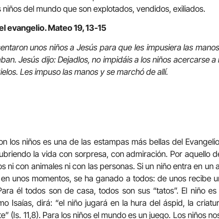
 niños del mundo que son explotados, vendidos, exiliados.
el evangelio. Mateo 19, 13-15
sentaron unos niños a Jesús para que les impusiera las manos 
aban. Jesús dijo: Dejadlos, no impidáis a los niños acercarse 
 Cielos. Les impuso las manos y se marchó de allí.
n los niños es una de las estampas más bellas del Evangelio.
ubriendo la vida con sorpresa, con admiración. Por aquello 
os ni con animales ni con las personas. Si un niño entra en un
 y, en unos momentos, se ha ganado a todos: de unos recibe 
 Para él todos son de casa, todos son sus “tatos”. El niño e
o Isaías, dirá: “el niño jugará en la hura del áspid, la cria
te” (Is. 11,8). Para los niños el mundo es un juego. Los niños n