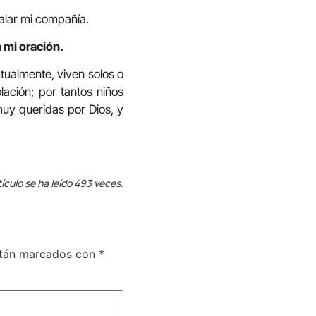
alar mi compañía.
 mi oración.
tualmente, viven solos o
ación; por tantos niños
muy queridas por Dios, y
tículo se ha leído 493 veces.
stán marcados con
*