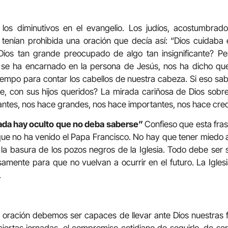
los diminutivos en el evangelio. Los judíos, acostumbrado
tenían prohibida una oración que decía así: “Dios cuidaba el
ios tan grande preocupado de algo tan insignificante? Per
 se ha encarnado en la persona de Jesús, nos ha dicho qu
e tiempo para contar los cabellos de nuestra cabeza. Si eso s
e, con sus hijos queridos? La mirada cariñosa de Dios sobr
icantes, nos hace grandes, nos hace importantes, nos hace crec
ada hay oculto que no deba saberse”
Confieso que esta fras
ue no ha venido el Papa Francisco. No hay que tener miedo a 
a basura de los pozos negros de la Iglesia. Todo debe ser 
amente para que no vuelvan a ocurrir en el futuro. La Igle
.
 oración debemos ser capaces de llevar ante Dios nuestras fa
ciertas jornadas, el compromiso cotidiano de seguirlo, de ser