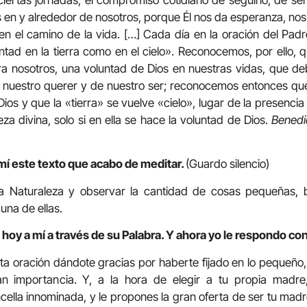
en y alrededor de nosotros, porque Él nos da esperanza, nos 
n el camino de la vida. […] Cada día en la oración del Pad
tad en la tierra como en el cielo». Reconocemos, por ello,
ra nosotros, una voluntad de Dios en nuestras vidas, que de
e nuestro querer y de nuestro ser; reconocemos entonces que
ios y que la «tierra» se vuelve «cielo», lugar de la presenci
eza divina, solo si en ella se hace la voluntad de Dios.
Benedi
mí este texto que acabo de meditar.
(Guardo silencio)
 la Naturaleza y observar la cantidad de cosas pequeñas, 
una de ellas.
hoy a mí a través de su Palabra. Y ahora yo le respondo con
ta oración dándote gracias por haberte fijado en lo pequeño,
n importancia. Y, a la hora de elegir a tu propia madre,
ncella innominada, y le propones la gran oferta de ser tu madr