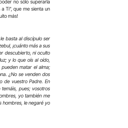
poder no sólo superarla
 a Ti”, que me sienta un
uito más!
e basta al discípulo ser
zebul, ¡cuánto más a sus
 descubierto, ni oculto
z; y lo que oís al oído,
o pueden matar el alma;
enna. ¿No se venden dos
nto de vuestro Padre. En
 temáis, pues; vosotros
 hombres, yo también me
os hombres, le negaré yo