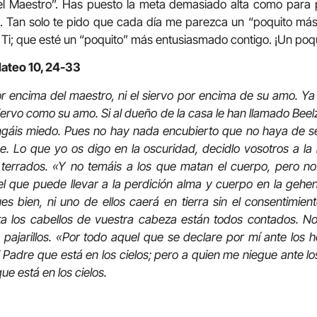
el Maestro”. Has puesto la meta demasiado alta como para 
rla. Tan solo te pido que cada día me parezca un “poquito más
Ti; que esté un “poquito” más entusiasmado contigo. ¡Un poq
Mateo 10, 24-33
or encima del maestro, ni el siervo por encima de su amo. Ya l
iervo como su amo. Si al dueño de la casa le han llamado Beel
ngáis miedo. Pues no hay nada encubierto que no haya de ser
 Lo que yo os digo en la oscuridad, decidlo vosotros a la lu
terrados. «Y no temáis a los que matan el cuerpo, pero n
 que puede llevar a la perdición alma y cuerpo en la geh
ues bien, ni uno de ellos caerá en tierra sin el consentimie
ta los cabellos de vuestra cabeza están todos contados. No
pajarillos. «Por todo aquel que se declare por mí ante los
i Padre que está en los cielos; pero a quien me niegue ante l
e está en los cielos.