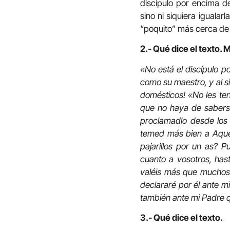
discípulo por encima d
sino ni siquiera iguala
“poquito” más cerca de 
2.- Qué dice el texto. 
«No está el discípulo p
como su maestro, y al s
domésticos! «No les te
que no haya de saberse.
proclamadlo desde los 
temed más bien a Aquel
pajarillos por un as? P
cuanto a vosotros, has
valéis más que muchos 
declararé por él ante m
también ante mi Padre qu
3.- Qué dice el texto.