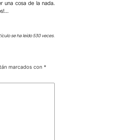
er una cosa de la nada.
os!…
tículo se ha leído 530 veces.
stán marcados con
*