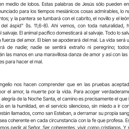
n medio de lobos. Estas palabras de Jesús sólo pueden ent
anunciado para los tiempos mesiánicos cosas admirables, lo nu
untos; y la pantera se tumbará con el cabrito, el novillo y el l
del áspid” (Is. 11,6-8). Ahí vemos, con toda naturalidad, 
salvaje. El animal pacífico domesticará al salvaje. Todo lo sal
 fuerza del amor. El bien se apoderará del mal. La vida será u
á de nadie; nadie se sentirá extraño ni peregrino; todo
án las manos en una maravillosa danza de amor y así con las
es para hacer el mal.
angelio nos hacen comprender que en las pruebas aceptada
 por el amor, la muerte por la vida. Para acoger verdaderam
a alegría de la Noche Santa, el camino es precisamente el que 
ús en la humildad, en el servicio silencioso, sin miedo a ir c
 están llamados, como san Esteban, a derramar su propia sangre
sea coherente en cada circunstancia con la fe que profesa. Es 
os pedir al Señor. Ser coherentes, vivir como cristianos. Y no