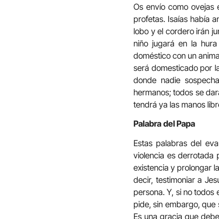
Os envío como ovejas e
profetas. Isaías había 
lobo y el cordero irán j
niño jugará en la hura 
doméstico con un animal 
será domesticado por la
donde nadie sospechar
hermanos; todos se dar
tendrá ya las manos libr
Palabra
del Papa
Estas palabras del ev
violencia es derrotada
existencia y prolongar l
decir, testimoniar a Jes
persona. Y, si no todos
pide, sin embargo, que 
Es una gracia que debem