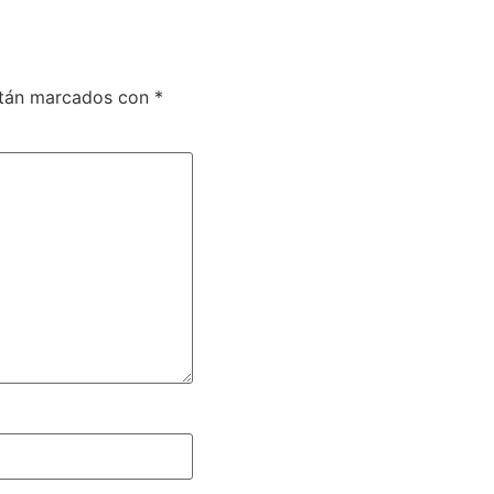
stán marcados con
*