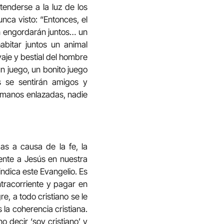
enderse a la luz de los
nca visto: “Entonces, el
eón engordarán juntos… un
habitar juntos un animal
vaje y bestial del hombre
n juego, un bonito juego
s se sentirán amigos y
 manos enlazadas, nadie
s a causa de la fe, la
ente a Jesús en nuestra
indica este Evangelio. Es
ontracorriente y pagar en
, a todo cristiano se le
la coherencia cristiana.
 decir ‘soy cristiano’ y