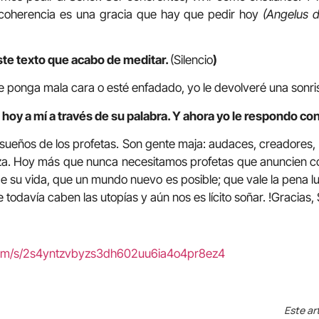
coherencia es una gracia que hay que pedir hoy
(Angelus d
ste texto que acabo de meditar.
(Silencio
)
e ponga mala cara o esté enfadado, yo le devolveré una sonri
hoy a mí a través de su palabra. Y ahora yo le respondo con
sueños de los profetas. Son gente maja: audaces, creadores, 
nza. Hoy más que nunca necesitamos profetas que anuncien co
 de su vida, que un mundo nuevo es posible; que vale la pena
odavía caben las utopías y aún nos es lícito soñar. !Gracias,
.com/s/2s4yntzvbyzs3dh602uu6ia4o4pr8ez4
Este ar